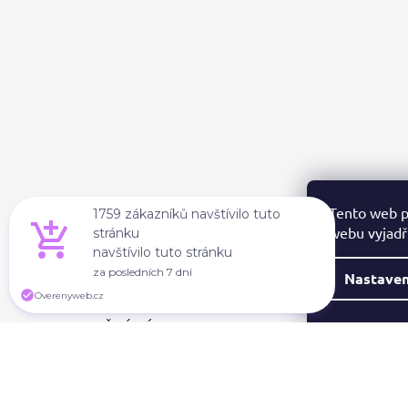
A
T
Í
Tento web p
1759 zákazníků navštívilo tuto
webu vyjadřu
stránku
navštívilo tuto stránku
za posledních 7 dní
Nastaven
Overenyweb.cz
PŘIJÍMÁME ONLINE PLATBY