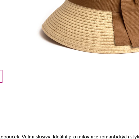
lobouček. Velmi slušivý. Ideální pro milovnice romantických styli