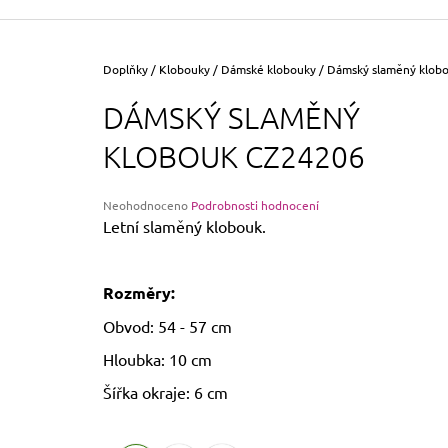
355 Kč
Původně:
390 Kč
Domů
Doplňky
/
Klobouky
/
Dámské klobouky
/
Dámský slaměný klob
DÁMSKÝ SLAMĚNÝ
KLOBOUK CZ24206
Průměrné
Neohodnoceno
Podrobnosti hodnocení
hodnocení
Letní slaměný klobouk.
produktu
je
0,0
Rozměry:
z
5
Obvod: 54 - 57 cm
hvězdiček.
Hloubka: 10 cm
Šířka okraje: 6 cm