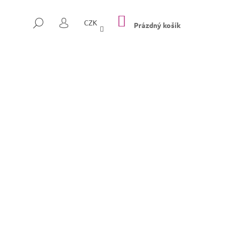
NÁKUPNÍ
HLEDAT
CZK
KOŠÍK
Prázdný košík
PŘIHLÁŠENÍ
Následující
SULLY