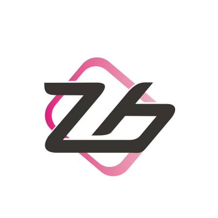
CO POTŘEBUJETE NAJÍT?
HLEDAT
DOPORUČUJEME
DÁMSKÝ SLAMĚNÝ KLOBOUK CZ25278
LETNÍ KABELKA 