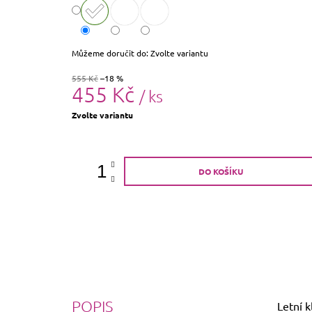
Můžeme doručit do:
Zvolte variantu
555 Kč
–18 %
455 Kč
/ ks
Měrná
Zvolte variantu
cena:
DO KOŠÍKU
POPIS
Letní k