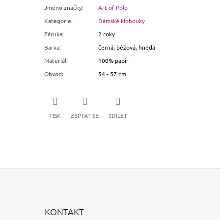
Jméno značky
:
Art of Polo
Kategorie
:
Dámské klobouky
Záruka
:
2 roky
Barva
:
černá, béžová, hnědá
Materiál
:
100% papír
Obvod
:
54 - 57 cm
TISK
ZEPTAT SE
SDÍLET
KONTAKT