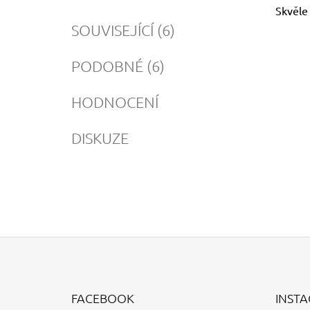
Skvěle
SOUVISEJÍCÍ (6)
PODOBNÉ (6)
HODNOCENÍ
DISKUZE
Z
Á
FACEBOOK
INST
P