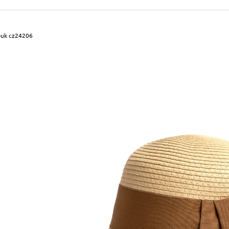
490 Kč
699 Kč
Původně:
590 Kč
Původně:
799 Kč
ouk cz24206