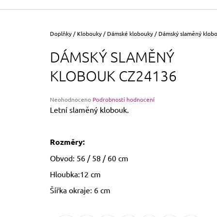
355 Kč
Původně:
390 Kč
Domů
Doplňky
/
Klobouky
/
Dámské klobouky
/
Dámský slaměný klob
DÁMSKÝ SLAMĚNÝ
KLOBOUK CZ24136
Průměrné
Neohodnoceno
Podrobnosti hodnocení
hodnocení
Letní slaměný klobouk.
produktu
je
0,0
Rozměry:
z
5
Obvod: 56 / 58 / 60 cm
hvězdiček.
Hloubka:12 cm
Šířka okraje: 6 cm