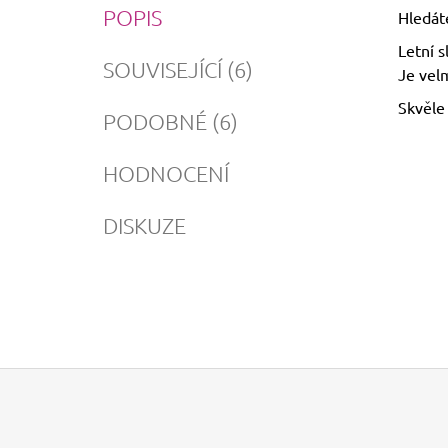
POPIS
Hledáte
Letní s
SOUVISEJÍCÍ (6)
Je velm
Skvěle
PODOBNÉ (6)
HODNOCENÍ
DISKUZE
Z
Á