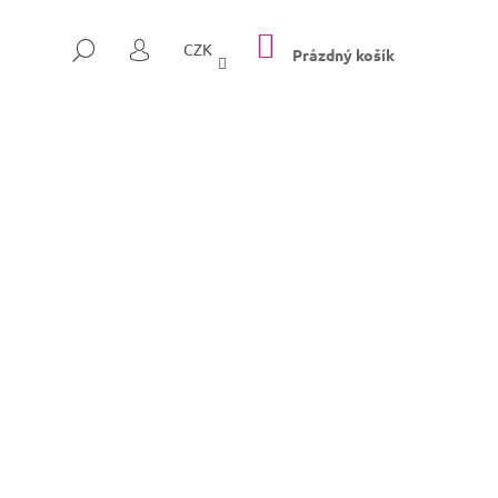
NÁKUPNÍ
HLEDAT
CZK
KOŠÍK
Prázdný košík
PŘIHLÁŠENÍ
Následující
SULLY