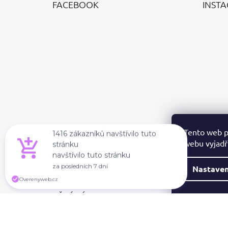
FACEBOOK
INST
P
A
T
Í
Tento web p
webu vyjadřu
1416 zákazníků navštívilo tuto
stránku
Nastaven
navštívilo tuto stránku
za posledních 7 dní
PŘIJÍMÁME ONLINE PLATBY
Overenyweb.cz