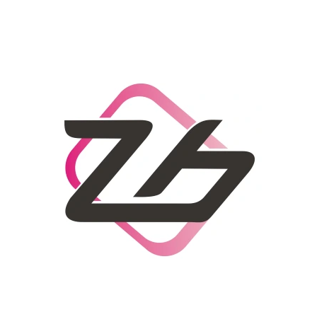
CO POTŘEBUJETE NAJÍT?
HLEDAT
DOPORUČUJEME
DÁMSKÝ SLAMĚNÝ KLOBOUK CZ25278
LETNÍ KABELKA 