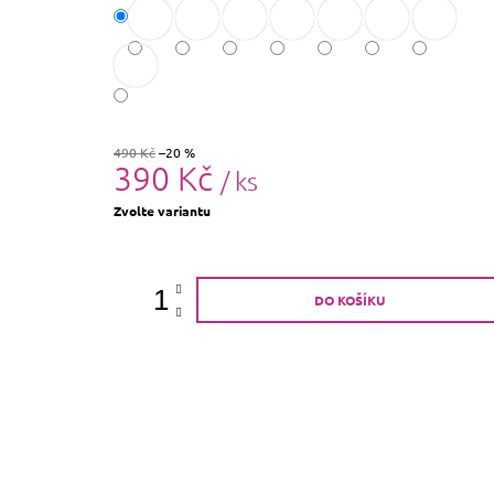
490 Kč
–20 %
390 Kč
/ ks
Měrná
Zvolte variantu
cena:
DO KOŠÍKU