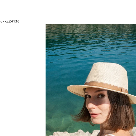
490 Kč
699 Kč
Původně:
590 Kč
Původně:
799 Kč
ouk cz24136