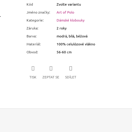
Kód
Zvolte variantu
Jméno značky
:
Art of Polo
.
Kategorie
:
Dámské klobouky
Záruka
:
2 roky
Barva
:
modrá, bílá, béžová
Materiál
:
100% celulózové vlákno
Obvod
:
56-60 cm
TISK
ZEPTAT SE
SDÍLET