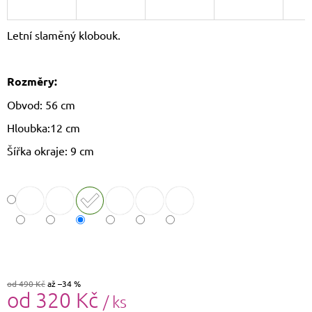
J
E
Letní slaměný klobouk.
M
E
Rozměry:
DÁMSKÝ
KŠILT
Obvod: 56 cm
CZ26131
355
Hloubka:12 cm
Kč
Původně:
Šířka okraje: 9 cm
390
Kč
od 490 Kč
až –34 %
od
320 Kč
/ ks