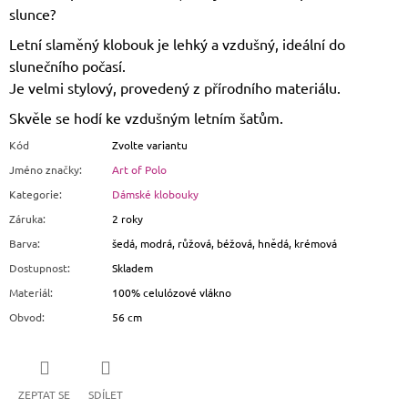
slunce?
Letní slaměný klobouk je lehký a vzdušný, ideální do
slunečního počasí.
Je velmi stylový, provedený z přírodního materiálu.
Skvěle se hodí ke vzdušným letním šatům.
Kód
Zvolte variantu
Jméno značky
:
Art of Polo
Kategorie
:
Dámské klobouky
Záruka
:
2 roky
Barva
:
šedá, modrá, růžová, béžová, hnědá, krémová
Dostupnost
:
Skladem
Materiál
:
100% celulózové vlákno
Obvod
:
56 cm
ZEPTAT SE
SDÍLET