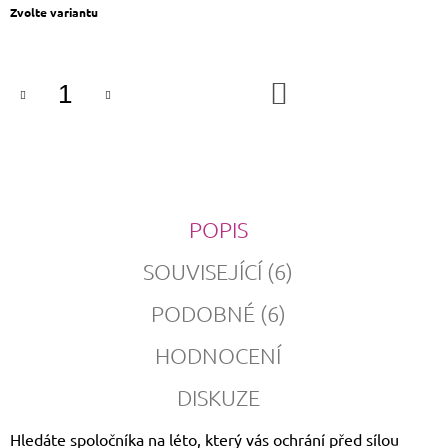
Měrná
Zvolte variantu
cena:
DO
KOŠÍKU
POPIS
SOUVISEJÍCÍ (6)
PODOBNÉ (6)
HODNOCENÍ
DISKUZE
Hledáte spoločníka na léto, který vás ochrání před sílou