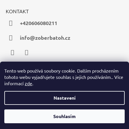
KONTAKT
+420606080211
info@zoberbatoh.cz
Facebook
Instagram
Tento web používá soubory cookie. Dalším procházením
tohoto webu vyjadřujete souhlas s jejich používáním.. Více
PŘIJÍMÁME ONLINE PLATBY
informací
zde
.
Nastavení
Souhlasím
© 2026 zoberbatoh.cz. Všechna práva vyhrazena.
Vytvořil Shoptet