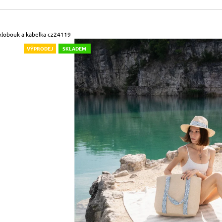
490 Kč
699 Kč
Původně:
590 Kč
Původně:
799 Kč
klobouk a kabelka cz24119
VÝPRODEJ
SKLADEM