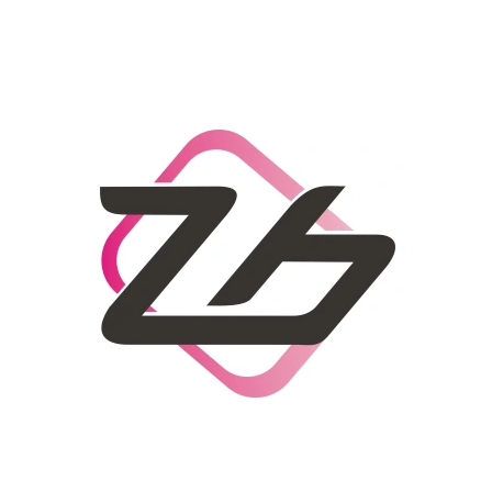
CO POTŘEBUJETE NAJÍT?
HLEDAT
DOPORUČUJEME
DÁMSKÝ SLAMĚNÝ KLOBOUK CZ25278
LETNÍ KABELKA 