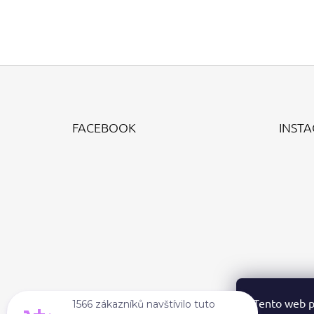
Z
Á
FACEBOOK
INST
P
A
T
Í
Tento web p
1566 zákazníků navštívilo tuto