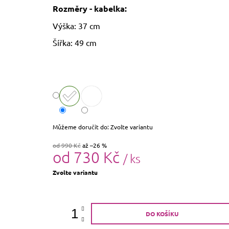
Rozměry - kabelka:
Výška: 37 cm
Šířka: 49 cm
Můžeme doručit do:
Zvolte variantu
od 990 Kč
až –26 %
od
730 Kč
/ ks
Měrná
Zvolte variantu
cena:
DO KOŠÍKU