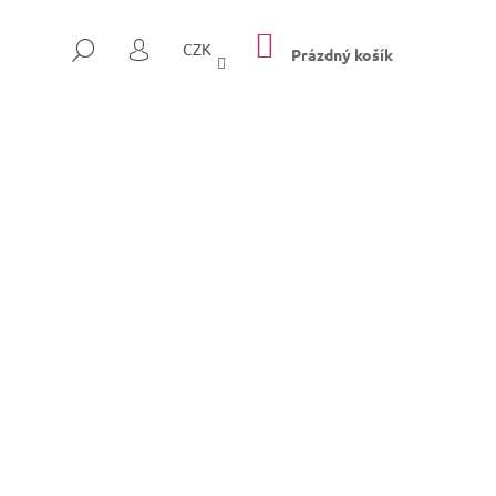
NÁKUPNÍ
HLEDAT
CZK
KOŠÍK
Prázdný košík
PŘIHLÁŠENÍ
Následující
SULLY