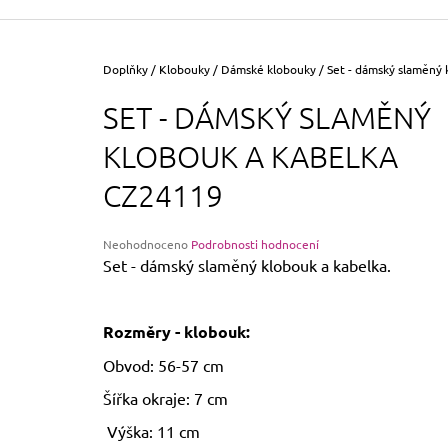
355 Kč
Původně:
390 Kč
Domů
Doplňky
/
Klobouky
/
Dámské klobouky
/
Set - dámský slaměný 
SET - DÁMSKÝ SLAMĚNÝ
KLOBOUK A KABELKA
CZ24119
Průměrné
Neohodnoceno
Podrobnosti hodnocení
hodnocení
Set - dámský slaměný klobouk a kabelka.
produktu
je
0,0
Rozměry - klobouk:
z
5
Obvod: 56-57 cm
hvězdiček.
Šířka okraje: 7 cm
Výška: 11 cm