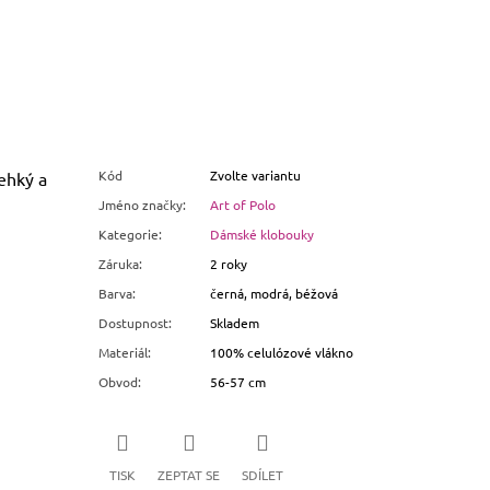
Kód
Zvolte variantu
ehký a
Jméno značky
:
Art of Polo
Kategorie
:
Dámské klobouky
Záruka
:
2 roky
Barva
:
černá, modrá, béžová
Dostupnost
:
Skladem
Materiál
:
100% celulózové vlákno
Obvod
:
56-57 cm
TISK
ZEPTAT SE
SDÍLET