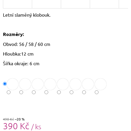
J
E
Letní slaměný klobouk.
M
E
Rozměry:
LETNÍ
CROSSBODY
Obvod: 56 / 58 / 60 cm
KABELKA
JOY
Hloubka:12 cm
620
Kč
Šířka okraje: 6 cm
Původně:
799
Kč
490 Kč
–20 %
390 Kč
/ ks