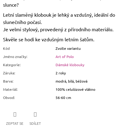
slunce?
Letní slaměný klobouk je lehký a vzdušný, ideální do
slunečního počasí.
Je velmi stylový, provedený z přírodního materiálu.
Skvěle se hodí ke vzdušným letním šatům.
Kód
Zvolte variantu
Jméno značky
:
Art of Polo
Kategorie
:
Dámské klobouky
Záruka
:
2 roky
Barva
:
modrá, bílá, béžová
Materiál
:
100% celulózové vlákno
Obvod
:
56-60 cm
ZEPTAT SE
SDÍLET