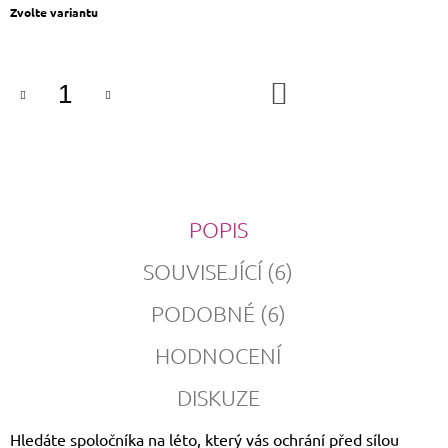
Měrná
Zvolte variantu
cena:
DO
KOŠÍKU
POPIS
SOUVISEJÍCÍ (6)
PODOBNÉ (6)
HODNOCENÍ
DISKUZE
Hledáte spoločníka na léto, který vás ochrání před sílou