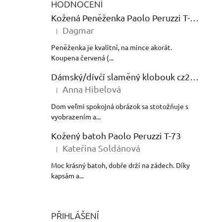
HODNOCENÍ
Kožená Peněženka Paolo Peruzzi T-12 Shine
Dagmar
|
Hodnocení produktu je 5 z 5 hvězdiček.
Peněženka je kvalitní, na mince akorát.
Koupena červená (...
Dámský/dívčí slaměný klobouk cz24138
Anna Hibelová
|
Hodnocení produktu je 5 z 5 hvězdiček.
Dom veľmi spokojná obrázok sa stotožňuje s
vyobrazením a...
Kožený batoh Paolo Peruzzi T-73
Kateřina Soldánová
|
Hodnocení produktu je 5 z 5 hvězdiček.
Moc krásný batoh, dobře drží na zádech. Díky
kapsám a...
PŘIHLÁŠENÍ