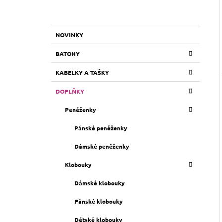
K
Přeskočit
NOVINKY
A
kategorie
T
BATOHY
E
G
KABELKY A TAŠKY
O
R
DOPLŇKY
I
E
Peněženky
Pánské peněženky
Dámské peněženky
Klobouky
Dámské klobouky
Pánské klobouky
Dětské klobouky