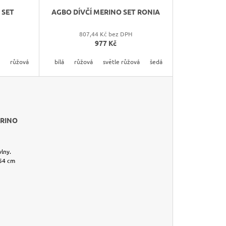
K
 SET
AGBO DÍVČÍ MERINO SET RONIA
T
Ů
807,44 Kč bez DPH
977 Kč
růžová
šedá
tmavě modrá
bílá
růžová
zelená
světle růžová
šedá
tmavě růžová
RINO
 vlny.
-54 cm