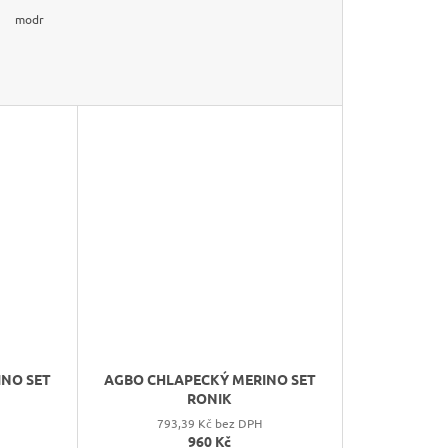
modrá
světle modrá
šedá
tmavě hnedá
tmavě modrá
tmavě šed
šedá
tmavě růžová
INO SET
AGBO CHLAPECKÝ MERINO SET
RONIK
793,39 Kč bez DPH
960 Kč