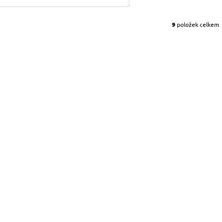
9
položek celkem
O
V
L
Á
D
A
C
Í
P
R
V
K
Y
V
Ý
P
I
S
U