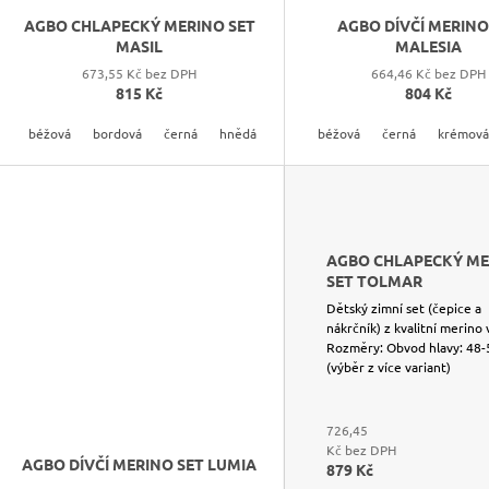
K
AGBO CHLAPECKÝ MERINO SET
AGBO DÍVČÍ MERINO
T
MASIL
MALESIA
Ů
673,55 Kč bez DPH
664,46 Kč bez DPH
815 Kč
804 Kč
béžová
bordová
černá
hnědá
krémová
béžová
modrá
černá
světle modrá
krémová
AGBO CHLAPECKÝ ME
SET TOLMAR
Dětský zimní set (čepice a
nákrčník) z kvalitní merino
Rozměry: Obvod hlavy: 48
(výběr z více variant)
726,45
Kč bez DPH
AGBO DÍVČÍ MERINO SET LUMIA
879 Kč