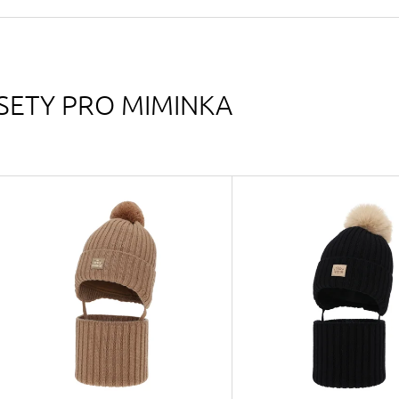
490 Kč
699 Kč
Původně:
590 Kč
Původně:
799 Kč
SETY PRO MIMINKA
V
Ý
P
S
P
R
O
D
U