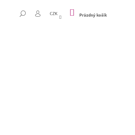
NÁKUPNÍ
HLEDAT
CZK
KOŠÍK
Prázdný košík
PŘIHLÁŠENÍ
Následující
SULLY