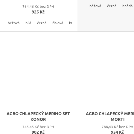
béžová
černá
hnědá
764,46 Kč bez DPH
925 Kč
béžová
bílá
černá
fialová
krémová
růžová
světle růžová
AGBO CHLAPECKÝ MERINO SET
AGBO CHLAPECKÝ MER
KONOR
MORTI
745,45 Kč bez DPH
788,43 Kč bez DPH
902 Kč
954 Kč