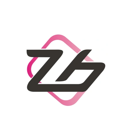
CO POTŘEBUJETE NAJÍT?
HLEDAT
DOPORUČUJEME
DÁMSKÝ SLAMĚNÝ KLOBOUK CZ25278
LETNÍ KABELKA 