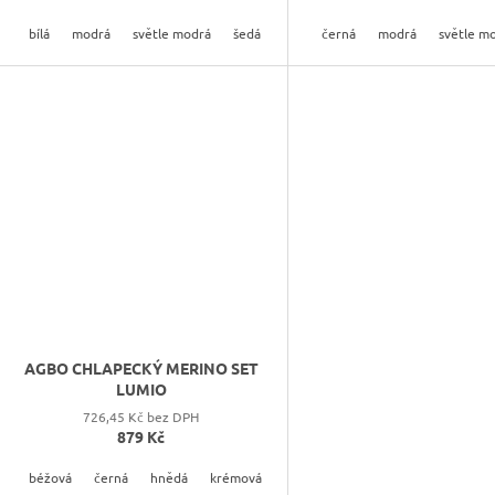
bílá
modrá
světle modrá
šedá
tmavě modrá
černá
modrá
světle m
AGBO CHLAPECKÝ MERINO SET
LUMIO
726,45 Kč bez DPH
879 Kč
béžová
černá
hnědá
krémová
modrá
světle béžová
světle