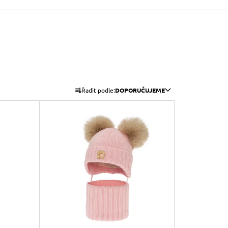
Ř
Řadit podle:
DOPORUČUJEME
A
Z
E
N
Í
P
R
O
D
U