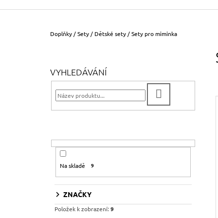
355 Kč
Původně:
390 Kč
Domů
Doplňky
/
Sety
/
Dětské sety
/
Sety pro miminka
P
O
S
VYHLEDÁVÁNÍ
T
R
HLEDAT
A
N
N
I
Í
P
Na skladě
9
A
N
E
ZNAČKY
L
Položek k zobrazení:
9