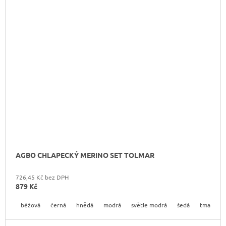
AGBO CHLAPECKÝ MERINO SET TOLMAR
726,45 Kč bez DPH
879 Kč
béžová
černá
hnědá
modrá
světle modrá
šedá
tmavě hn