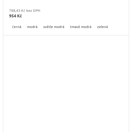
788,43 Kč bez DPH
954 Kč
černá
modrá
světle modrá
tmavě modrá
zelená