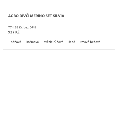
AGBO DÍVČÍ MERINO SET SILVIA
774,38 Kč bez DPH
937 Kč
béžová
krémová
světle růžová
šedá
tmavě béžová