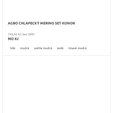
AGBO CHLAPECKÝ MERINO SET KONOR
745,45 Kč bez DPH
902 Kč
bílá
modrá
světle modrá
šedá
tmavě modrá