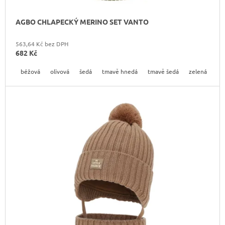
AGBO CHLAPECKÝ MERINO SET VANTO
563,64 Kč bez DPH
682 Kč
béžová
olivová
šedá
tmavě hnedá
tmavě šedá
zelená