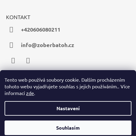
KONTAKT
+420606080211
info@zoberbatoh.cz
Facebook
Instagram
Tento web používá soubory cookie. Dalším procházením
tohoto webu vyjadřujete souhlas s jejich používáním.. Více
PŘIJÍMÁME ONLINE PLATBY
informací
zde
.
Nastavení
Souhlasím
© 2026 zoberbatoh.cz. Všechna práva vyhrazena.
Vytvořil Shoptet