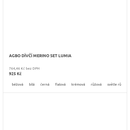
AGBO DÍVČÍ MERINO SET LUMIA
764,46 Kč bez DPH
925 Kč
béžová
bílá
černá
fialová
krémová
růžová
světle růžová