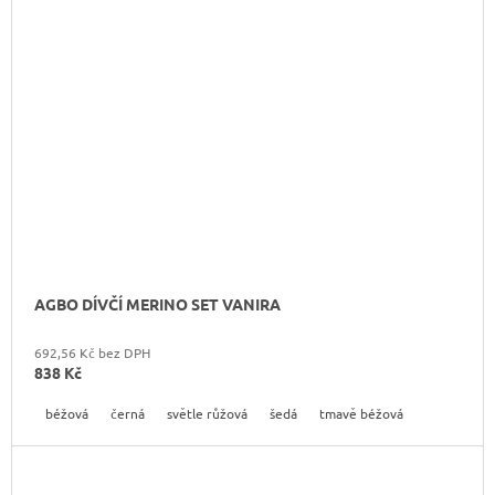
AGBO DÍVČÍ MERINO SET VANIRA
692,56 Kč bez DPH
838 Kč
béžová
černá
světle růžová
šedá
tmavě béžová