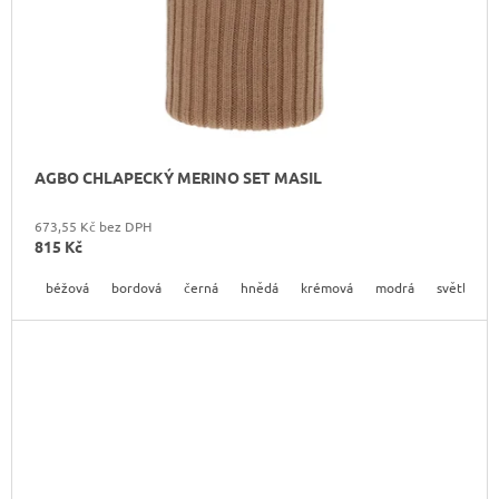
AGBO CHLAPECKÝ MERINO SET MASIL
673,55 Kč bez DPH
815 Kč
béžová
bordová
černá
hnědá
krémová
modrá
světle mo