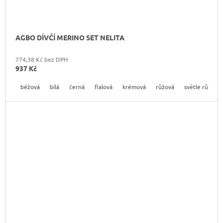
AGBO DÍVČÍ MERINO SET NELITA
774,38 Kč bez DPH
937 Kč
béžová
bílá
černá
fialová
krémová
růžová
světle růžová