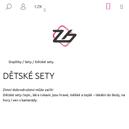
K
Přejít
NÁKUP
M
HLEDAT
CZK
na
KOŠÍK
O
PŘIHLÁŠENÍ
ZPĚT
ZPĚT
obsah
Š
Í
C
K
O
P
O
T
Domů
Doplňky
/
Sety
/
Dětské sety
Ř
DĚTSKÉ SETY
E
B
U
Zimní dobrodružství může začít!
Dětské sety čepic, šál a rukavic jsou hravé, měkké a teplé – ideální do školy, na
J
hory i ven s kamarády.
E
T
E
N