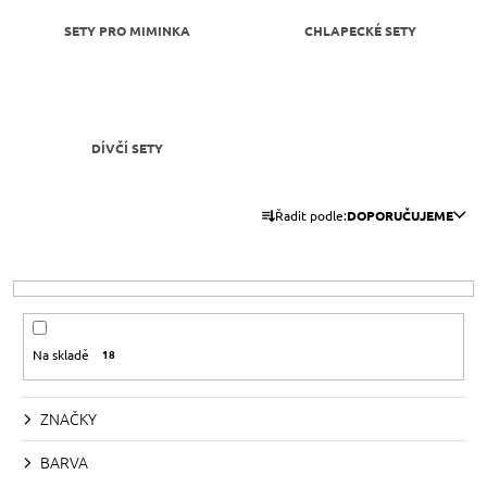
A
SETY PRO MIMINKA
CHLAPECKÉ SETY
J
Í
T
?
DÍVČÍ SETY
Ř
Řadit podle:
DOPORUČUJEME
A
HLEDAT
Z
E
N
D
Í
Na skladě
18
O
P
P
R
O
ZNAČKY
R
O
U
D
BARVA
Č
U