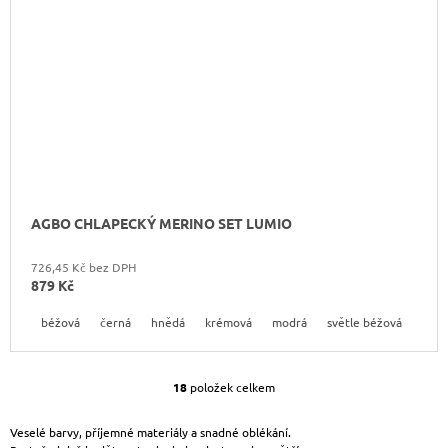
AGBO CHLAPECKÝ MERINO SET LUMIO
726,45 Kč bez DPH
879 Kč
béžová
černá
hnědá
krémová
modrá
světle béžová
svět
18
položek celkem
O
V
L
Veselé barvy, příjemné materiály a snadné oblékání.