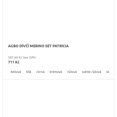
AGBO DÍVČÍ MERINO SET PATRICIA
587,60 Kč bez DPH
711 Kč
béžová
bílá
černá
krémová
růžová
světle růžová
šedá