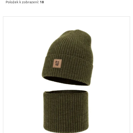
U
Položek k zobrazení:
18
J
K
E
T
M
V
E
Ů
Ý
P
LETNÍ
CROSSBODY
I
KABELKA
S
JOY
P
620
Kč
R
Původně:
O
799
Kč
D
U
K
T
Ů