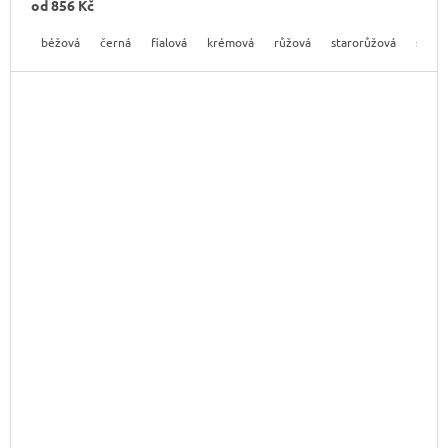
od
856 Kč
béžová
černá
fialová
krémová
růžová
starorůžová
světl