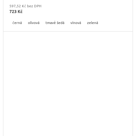
597,52 Kč bez DPH
723 Kč
černá
olivová
tmavě šedá
vínová
zelená