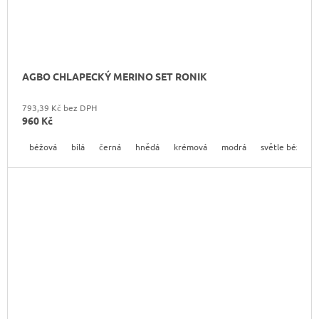
AGBO CHLAPECKÝ MERINO SET RONIK
793,39 Kč bez DPH
960 Kč
béžová
bílá
černá
hnědá
krémová
modrá
světle béžová