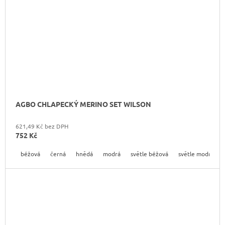
AGBO CHLAPECKÝ MERINO SET WILSON
621,49 Kč bez DPH
752 Kč
béžová
černá
hnědá
modrá
světle béžová
světle modrá