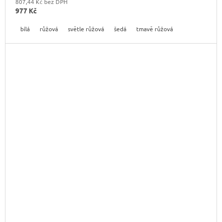
807,44 Kč bez DPH
977 Kč
bílá
růžová
světle růžová
šedá
tmavě růžová