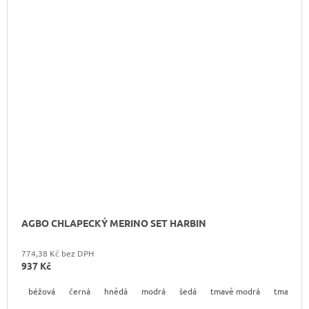
AGBO CHLAPECKÝ MERINO SET HARBIN
774,38 Kč bez DPH
937 Kč
béžová
černá
hnědá
modrá
šedá
tmavě modrá
tmavě še