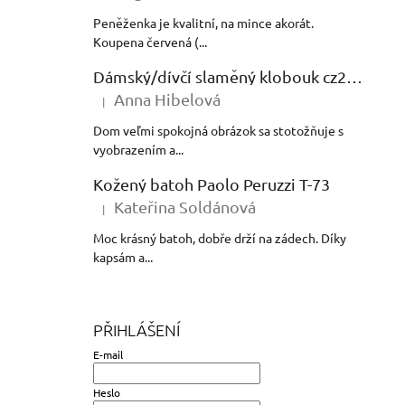
Peněženka je kvalitní, na mince akorát.
Koupena červená (...
Dámský/dívčí slaměný klobouk cz24138
Anna Hibelová
|
Hodnocení produktu je 5 z 5 hvězdiček.
Dom veľmi spokojná obrázok sa stotožňuje s
vyobrazením a...
Kožený batoh Paolo Peruzzi T-73
Kateřina Soldánová
|
Hodnocení produktu je 5 z 5 hvězdiček.
Moc krásný batoh, dobře drží na zádech. Díky
kapsám a...
PŘIHLÁŠENÍ
E-mail
Heslo