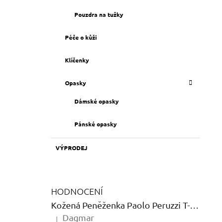
Pouzdra na tužky
Péče o kůži
Klíčenky
Opasky
Dámské opasky
Pánské opasky
VÝPRODEJ
HODNOCENÍ
Kožená Peněženka Paolo Peruzzi T-12 Shine
Dagmar
|
Hodnocení produktu je 5 z 5 hvězdiček.