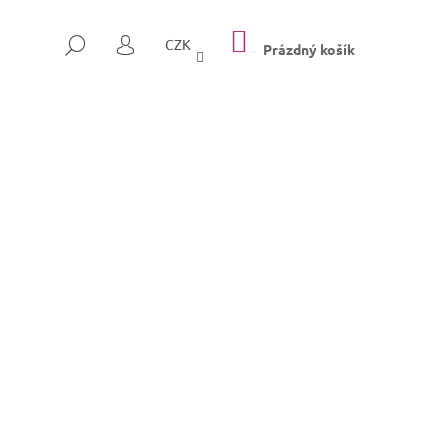
NÁKUPNÍ
HLEDAT
CZK
KOŠÍK
Prázdný košík
PŘIHLÁŠENÍ
Následující
SULLY