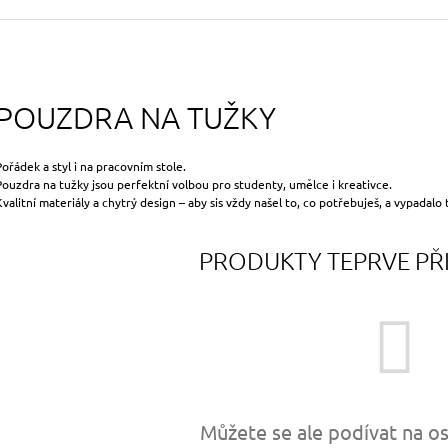
490 Kč
699 Kč
Původně:
590 Kč
Původně:
799 Kč
POUZDRA NA TUŽKY
Pořádek a styl i na pracovním stole.
Pouzdra na tužky jsou perfektní volbou pro studenty, umělce i kreativce.
Kvalitní materiály a chytrý design – aby sis vždy našel to, co potřebuješ, a vypadalo 
PRODUKTY TEPRVE PŘ
Můžete se ale podívat na os