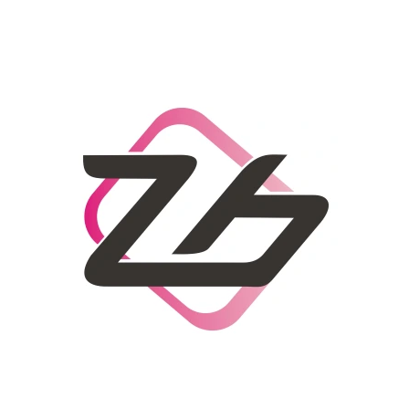
CO POTŘEBUJETE NAJÍT?
HLEDAT
DOPORUČUJEME
DÁMSKÝ SLAMĚNÝ KLOBOUK CZ25278
LETNÍ KABELKA 