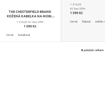
1 314,05
Kč bez DPH
THE CHESTERFIELD BRAND
1 590 Kč
KOŽENÁ KABELKA NA MOBIL
MALAGA C48.1171
černá
fialová
světle 
1 314,05 Kč bez DPH
1 590 Kč
černá
koňaková
5
položek celkem
O
V
L
Á
D
A
C
Í
P
R
V
K