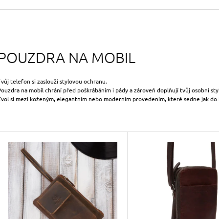
490 Kč
699 Kč
Původně:
590 Kč
Původně:
799 Kč
POUZDRA NA MOBIL
Tvůj telefon si zaslouží stylovou ochranu.
Pouzdra na mobil chrání před poškrábáním i pády a zároveň doplňují tvůj osobní styl
Zvol si mezi koženým, elegantním nebo moderním provedením, které sedne jak do k
V
Ý
P
S
P
R