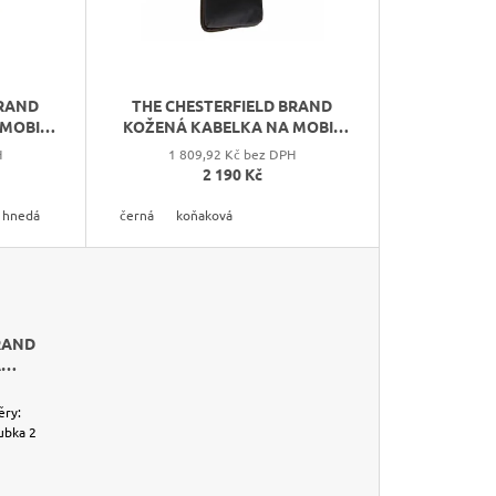
O
D
U
K
BRAND
THE CHESTERFIELD BRAND
T
 MOBIL
KOŽENÁ KABELKA NA MOBIL
Ů
57
LANGLEY C48.1324
H
1 809,92 Kč bez DPH
2 190 Kč
 hnedá
černá
koňaková
RAND
A
/ NA
73
ěry:
ubka 2