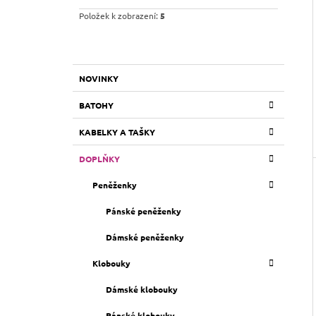
Položek k zobrazení:
5
K
Přeskočit
NOVINKY
A
kategorie
T
BATOHY
E
G
KABELKY A TAŠKY
O
R
DOPLŇKY
I
E
Peněženky
Pánské peněženky
Dámské peněženky
Klobouky
Dámské klobouky
Pánské klobouky