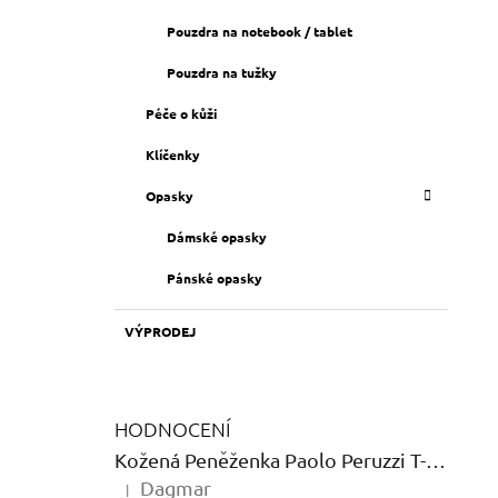
Pouzdra na notebook / tablet
Pouzdra na tužky
Péče o kůži
Klíčenky
Opasky
Dámské opasky
Pánské opasky
VÝPRODEJ
HODNOCENÍ
Kožená Peněženka Paolo Peruzzi T-12 Shine
Dagmar
|
Hodnocení produktu je 5 z 5 hvězdiček.