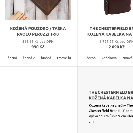
O
D
U
K
KOŽENÁ POUZDRO / TAŠKA
THE CHESTERFIELD 
T
PAOLO PERUZZI T-90
KOŽENÁ KABELKA NA
ALESUND C48.13
Ů
818,18 Kč bez DPH
1 727,27 Kč bez DP
990 Kč
2 090 Kč
černá
černá 2
hnědá
tmavě hnedá
černá
koňaková
tmavě
THE CHESTERFIELD B
KOŽENÁ KABELKA N
MOBIL PŘES RAMENO 
Kožená kabelka značky The
OPASEK SALTA C48.12
Chesterfield Brand. Rozm
Výška 11 cm Šířka 9 cm Hlo
cm