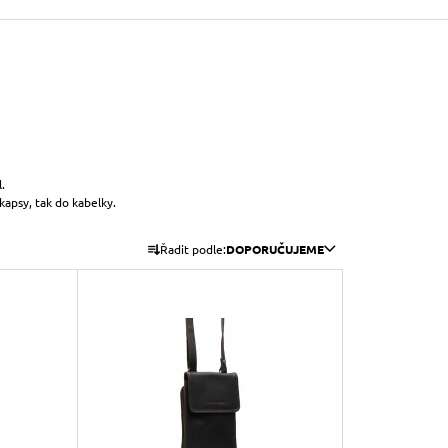
.
apsy, tak do kabelky.
Ř
Řadit podle:
DOPORUČUJEME
A
Z
E
N
Í
P
R