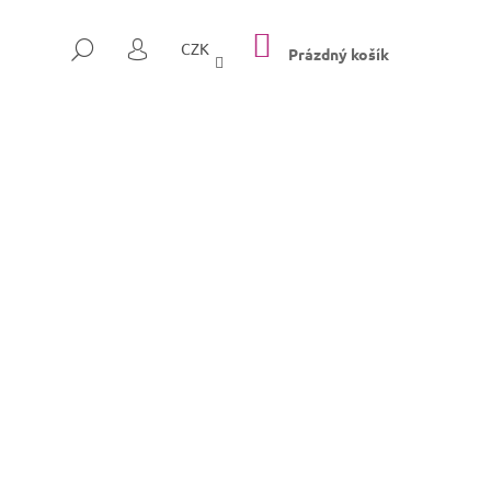
NÁKUPNÍ
HLEDAT
CZK
KOŠÍK
Prázdný košík
PŘIHLÁŠENÍ
Následující
SULLY