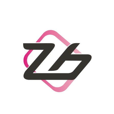
CO POTŘEBUJETE NAJÍT?
HLEDAT
DOPORUČUJEME
DÁMSKÝ SLAMĚNÝ KLOBOUK CZ25278
LETNÍ KABELKA 