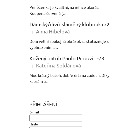
Peněženka je kvalitní, na mince akorát.
Koupena červená (...
Dámský/dívčí slaměný klobouk cz24138
Anna Hibelová
|
Hodnocení produktu je 5 z 5 hvězdiček.
Dom veľmi spokojná obrázok sa stotožňuje s
vyobrazením a...
Kožený batoh Paolo Peruzzi T-73
Kateřina Soldánová
|
Hodnocení produktu je 5 z 5 hvězdiček.
Moc krásný batoh, dobře drží na zádech. Díky
kapsám a...
PŘIHLÁŠENÍ
E-mail
Heslo