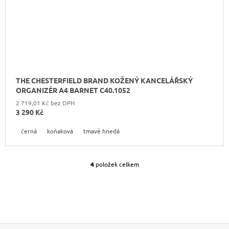
THE CHESTERFIELD BRAND KOŽENÝ KANCELÁŘSKÝ
ORGANIZÉR A4 BARNET C40.1052
2 719,01 Kč bez DPH
3 290 Kč
černá
koňaková
tmavě hnedá
4
položek celkem
O
V
L
Á
D
A
C