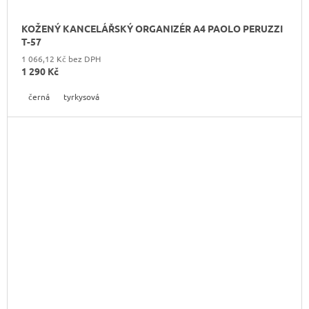
KOŽENÝ KANCELÁŘSKÝ ORGANIZÉR A4 PAOLO PERUZZI
T-57
1 066,12 Kč bez DPH
1 290 Kč
černá
tyrkysová