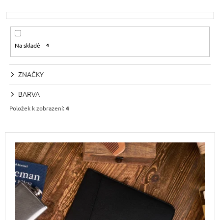
Z
A
E
J
N
Í
Í
Na skladě
4
T
P
?
R
ZNAČKY
O
D
BARVA
U
Položek k zobrazení:
4
HLEDAT
K
T
V
Ů
Ý
D
P
O
P
I
O
S
R
P
U
Č
R
U