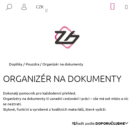
K
Přejít
NÁKUP
M
HLEDAT
CZK
na
KOŠÍK
O
PŘIHLÁŠENÍ
ZPĚT
ZPĚT
obsah
Š
Í
C
K
O
P
O
T
Domů
Doplňky
/
Pouzdra
/
Organizér na dokumenty
Ř
ORGANIZÉR NA DOKUMENTY
E
B
U
Dokonalý pomocník pro každodenní přehled.
Organizéry na dokumenty ti usnadní cestování i práci – vše má své místo a nic
J
se neztratí.
E
Stylové, funkční a vyrobené z kvalitních materiálů, které vydrží.
T
Ř
Řadit podle:
DOPORUČUJEME
E
A
N