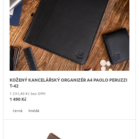
O
J
E
D
M
U
E
K
T
KOŽENÝ
BATOH
Ů
LAURA
BIAGGI
TS04-
274
2
190
KOŽENÝ KANCELÁŘSKÝ ORGANIZÉR A4 PAOLO PERUZZI
Kč
T-42
Původně:
2
1 231,40 Kč bez DPH
290
1 490 Kč
Kč
černá
hnědá