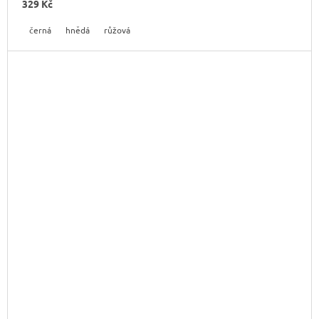
329 Kč
černá
hnědá
růžová