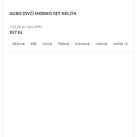
AGBO DÍVČÍ MERINO SET NELITA
774,38 Kč bez DPH
937 Kč
béžová
bílá
černá
fialová
krémová
růžová
světle růžová