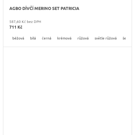
AGBO DÍVČÍ MERINO SET PATRICIA
587,60 Kč bez DPH
711 Kč
béžová
bílá
černá
krémová
růžová
světle růžová
šedá