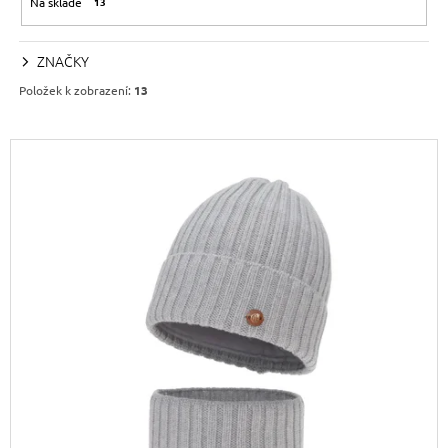
Na skladě
13
P
A
R
J
ZNAČKY
O
Í
Položek k zobrazení:
13
D
T
U
?
V
K
Ý
T
P
Ů
I
HLEDAT
S
P
R
D
O
O
P
D
O
U
R
K
U
Č
T
U