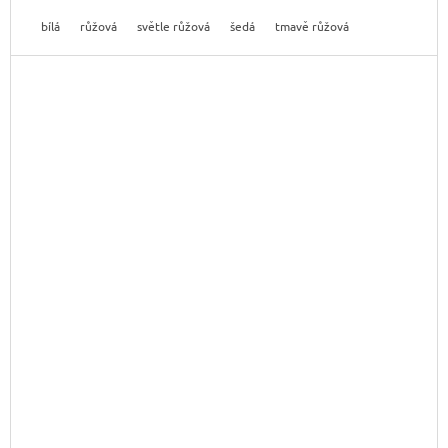
bílá
růžová
světle růžová
šedá
tmavě růžová