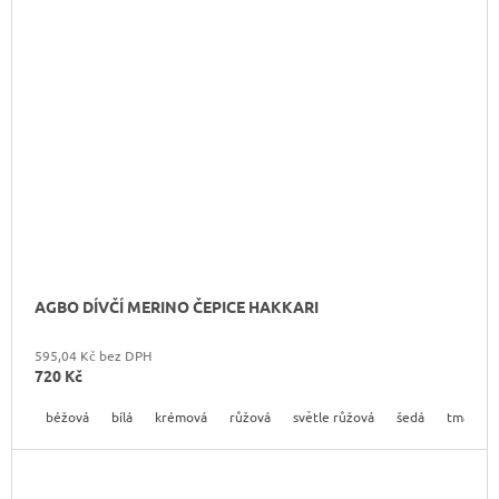
AGBO DÍVČÍ MERINO ČEPICE HAKKARI
595,04 Kč bez DPH
720 Kč
béžová
bílá
krémová
růžová
světle růžová
šedá
tmavě r