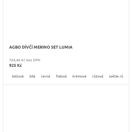
AGBO DÍVČÍ MERINO SET LUMIA
764,46 Kč bez DPH
925 Kč
béžová
bílá
černá
fialová
krémová
růžová
světle růžová