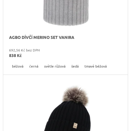
Ů
J
E
M
E
KOŽENÝ
AGBO DÍVČÍ MERINO SET VANIRA
BATOH
LAURA
BIAGGI
692,56 Kč bez DPH
TS04-
838 Kč
274
béžová
černá
světle růžová
šedá
tmavě béžová
2
190
Kč
Původně:
2
290
Kč