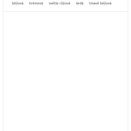
béžová
krémová
světle růžová
šedá
tmavě béžová