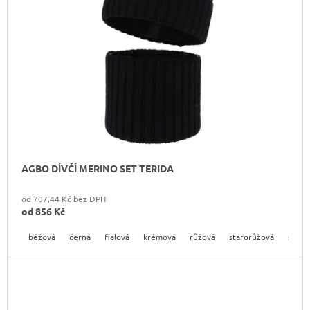
AGBO DÍVČÍ MERINO SET TERIDA
od 707,44 Kč bez DPH
od
856 Kč
béžová
černá
fialová
krémová
růžová
starorůžová
světl