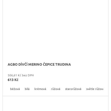
AGBO DÍVČÍ MERINO ČEPICE TRUDINA
506,61 Kč bez DPH
613 Kč
béžová
bílá
krémová
růžová
starorůžová
světle růžová
t