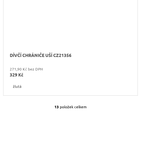
DÍVČÍ CHRÁNIČE UŠÍ CZ21356
271,90 Kč bez DPH
329 Kč
žlutá
13
položek celkem
O
V
L
Á
D
A