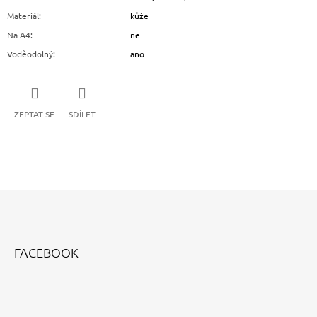
Materiál
:
kůže
Na A4
:
ne
Voděodolný
:
ano
ZEPTAT SE
SDÍLET
Z
Á
FACEBOOK
P
A
T