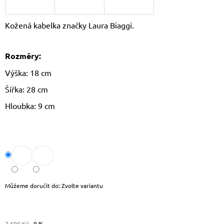
J
E
Kožená kabelka značky Laura Biaggi.
M
E
Rozměry:
CROSSBODY
KABELKA
Výška: 18 cm
PAOLO
PERUZZI
Šířka: 28 cm
AY-
19
Hloubka: 9 cm
1
590
Kč
Původně:
1
690
Kč
Můžeme doručit do:
Zvolte variantu
2 190 Kč
–9 %