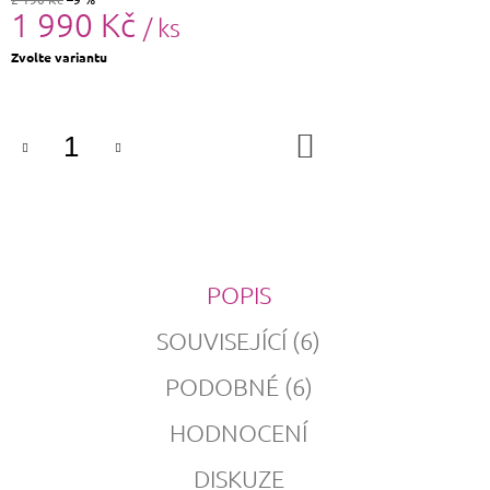
1 990 Kč
/ ks
Měrná
Zvolte variantu
cena:
DO
KOŠÍKU
POPIS
SOUVISEJÍCÍ (6)
PODOBNÉ (6)
HODNOCENÍ
DISKUZE