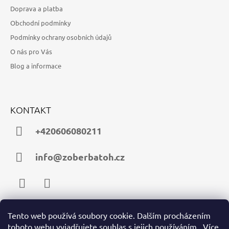
Doprava a platba
Obchodní podmínky
Podmínky ochrany osobních údajů
O nás pro Vás
Blog a informace
KONTAKT
+420606080211
info@zoberbatoh.cz
Facebook
Instagram
Tento web používá soubory cookie. Dalším procházením
tohoto webu vyjadřujete souhlas s jejich používáním.. Více