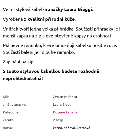
Velmi stylová kabelka
značky Laura Biaggi.
Vyrobená z
kvalitní přírodní kůže.
Vnitřek tvoří jedna velká přihrádka. Součástí přihrádky je i
menší kapsa na zip a dvě otevřené kapsy na drobnosti.
Má pevné ramínko, které umožňuji kabelku nosit v ruce.
Součásti balení je i dlouhé ramínko.
Zapínání na zip.
S touto stylovou kabelkou budete rozhodně
nepřehlédnutelná!
Kód
Zvolte variantu
Jméno značky
:
Laura Biaggi
Kategorie
:
Kožené kabelky
Záruka
:
2 roky
Barva
:
černá, béžová, krémová