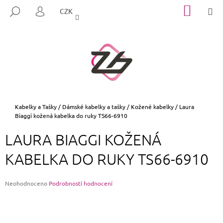
K
Přejít
NÁKUP
M
HLEDAT
CZK
na
KOŠÍK
O
PŘIHLÁŠENÍ
ZPĚT
ZPĚT
obsah
Š
Í
C
K
O
P
O
T
Domů
Kabelky a Tašky
/
Dámské kabelky a tašky
/
Kožené kabelky
/
Laura
Biaggi kožená kabelka do ruky TS66-6910
Ř
E
LAURA BIAGGI KOŽENÁ
B
KABELKA DO RUKY TS66-6910
U
J
E
Průměrné
Neohodnoceno
Podrobnosti hodnocení
hodnocení
T
produktu
E
je
0,0
N