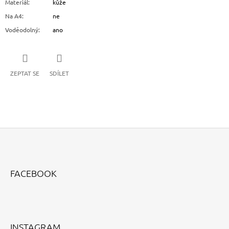
Materiál
:
kůže
Na A4
:
ne
Voděodolný
:
ano
ZEPTAT SE
SDÍLET
Z
Á
FACEBOOK
P
A
T
Í
INSTAGRAM