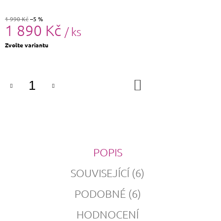
1 990 Kč
–5 %
1 890 Kč
/ ks
Měrná
Zvolte variantu
cena:
DO
KOŠÍKU
POPIS
SOUVISEJÍCÍ (6)
PODOBNÉ (6)
HODNOCENÍ