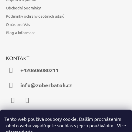
Obchodní podmínky
Podmínky ochrany osobních údajů
O nás pro Vás
Blog a informace
KONTAKT
+420606080211
info@zoberbatoh.cz
Facebook
Instagram
Tento web používá soubory cookie. Dalším procházením
tohoto webu vyjadřujete souhlas s jejich používáním.. Více
PŘIJÍMÁME ONLINE PLATBY
informací
zde
.