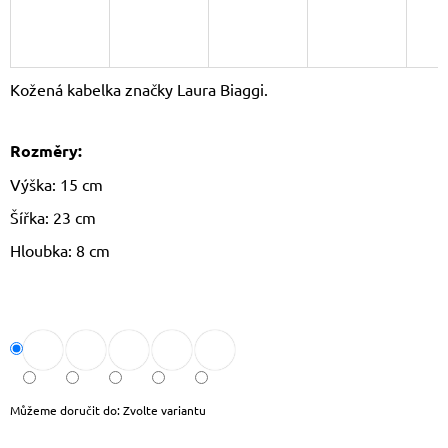
J
E
M
E
Kožená kabelka značky Laura Biaggi.
THE
CHESTERFIELD
Rozměry:
BRAND
PÁNSKÁ
Výška: 15 cm
KOŽENÁ
PENĚŽENKA
Šířka: 23 cm
RFID
CURTIS
Hloubka: 8 cm
C08.0512
1
090
Kč
Původně:
1
190
Kč
Můžeme doručit do:
Zvolte variantu