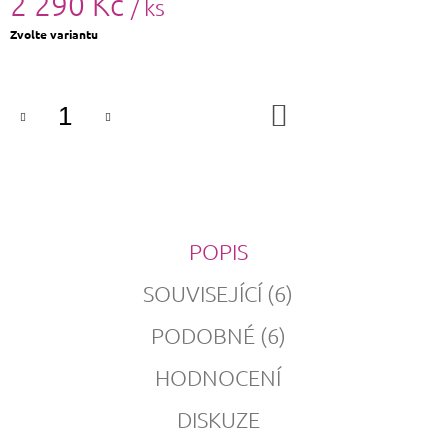
2 290 Kč
/ ks
Měrná
Zvolte variantu
cena:
DO
KOŠÍKU
POPIS
SOUVISEJÍCÍ (6)
PODOBNÉ (6)
HODNOCENÍ
DISKUZE