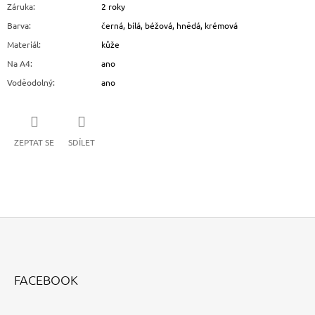
Záruka
:
2 roky
Barva
:
černá, bílá, béžová, hnědá, krémová
Materiál
:
kůže
Na A4
:
ano
Voděodolný
:
ano
ZEPTAT SE
SDÍLET
Z
Á
FACEBOOK
P
A