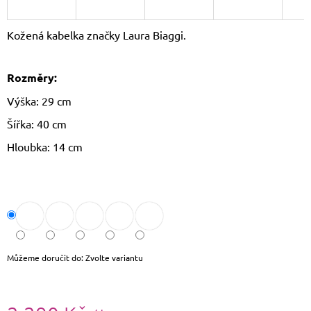
J
E
Kožená kabelka značky Laura Biaggi.
M
E
Rozměry:
LETNÍ
KABELKA
Výška: 29 cm
SULLY
Šířka: 40 cm
699
Kč
Hloubka: 14 cm
Původně:
799
Kč
Můžeme doručit do:
Zvolte variantu