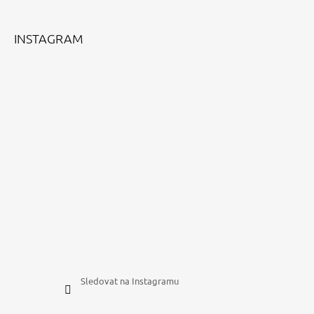
T
Í
INSTAGRAM
Sledovat na Instagramu