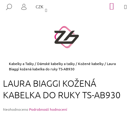
K
Přejít
NÁKUP
M
HLEDAT
CZK
na
KOŠÍK
O
PŘIHLÁŠENÍ
ZPĚT
ZPĚT
obsah
Š
Í
C
K
O
P
O
T
Domů
Kabelky a Tašky
/
Dámské kabelky a tašky
/
Kožené kabelky
/
Laura
Biaggi kožená kabelka do ruky TS-AB930
Ř
E
LAURA BIAGGI KOŽENÁ
B
KABELKA DO RUKY TS-AB930
U
J
E
Průměrné
Neohodnoceno
Podrobnosti hodnocení
hodnocení
T
produktu
E
je
0,0
N