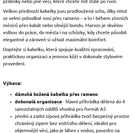
jízdenky nebo jiné věci, které chcete mít stále po ruce.
Velkou předností kabelky jsou prodloužená ucha, díky nimž
se velmi pohodlně nosí přes rameno – a to i během zimních
měsíců přes kabát nebo silnější bundu. Marvos je skvělou
volbou do práce, do města i na schůzky, kdy chcete působit
elegantně a zároveň si užívat maximální komfort.
Dopřejte si kabelku, která spojuje kvalitní zpracování,
praktickou organizaci a jemnou kůži v dokonale stylovém
provedení.
Výbava:
dámská kožená kabelka přes rameno
dokonalá organizace
- hlavní přihrádka dělená do 4
samostatných oddílů vhodná pro formát A5
přední a zadní zipová přihrádka tvoří bezpečný prostor
chráněný zipem bez vnitřního dělení, ideální pro
objemnější věci, jako je láhev s vodou, pouzdro na