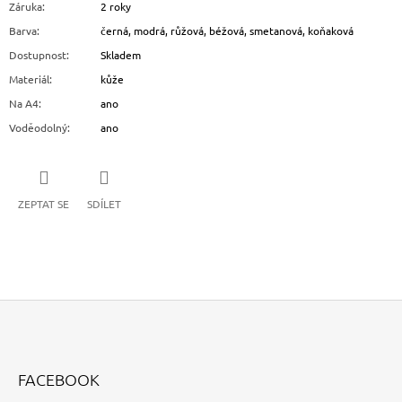
Záruka
:
2 roky
Barva
:
černá, modrá, růžová, béžová, smetanová, koňaková
Dostupnost
:
Skladem
Materiál
:
kůže
Na A4
:
ano
Voděodolný
:
ano
ZEPTAT SE
SDÍLET
Z
Á
FACEBOOK
P