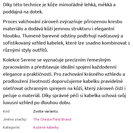
Díky této technice je kůže mimořádně lehká, měkká a
poddajná na dotek.
Proces valchování zároveň zvýrazňuje přirozenou kresbu
materiálu a dodává kůži jemnou strukturu i elegantní
hloubku. Tlumené barevné odstíny podtrhují nadčasový a
sofistikovaný vzhled kabelek, které lze snadno kombinovat s
různými styly outfitů.
Kolekce Serene se vyznačuje precizním řemeslným
zpracováním a představuje ideální spojení každodenní
elegance a praktičnosti. Pro zachování krásného vzhledu a
prodloužení životnosti doporučujeme kabelku pravidelně
ošetřovat ochranným sprejem na kůži, který zároveň čistí i
pečuje o materiál. Díky správné péči si kabelka uchová svůj
luxusní vzhled po dlouhou dobu.
Kód
Zvolte variantu
Jméno značky
:
The Chesterfield Brand
Kategorie
:
Kožené kabelky