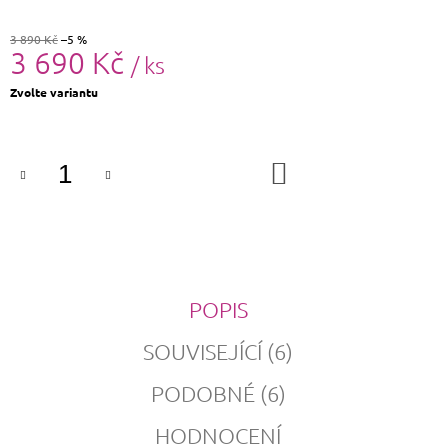
3 890 Kč
–5 %
3 690 Kč
/ ks
Měrná
Zvolte variantu
cena:
DO
KOŠÍKU
POPIS
SOUVISEJÍCÍ (6)
PODOBNÉ (6)
HODNOCENÍ