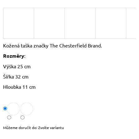
J
E
M
E
DÁMSKÝ
SLAMĚNÝ
Kožená taška značky The Chesterfield Brand.
KLOBOUK
CZ25278
Rozměry
:
490
Kč
Výška 25 cm
Původně:
Šířka 32 cm
590
Kč
Hloubka 11 cm
Můžeme doručit do:
Zvolte variantu