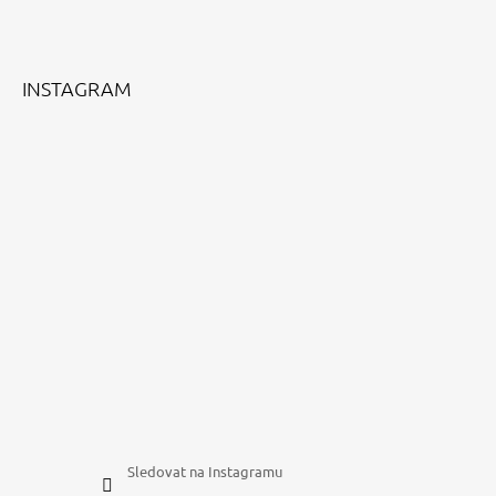
A
T
Í
INSTAGRAM
Sledovat na Instagramu