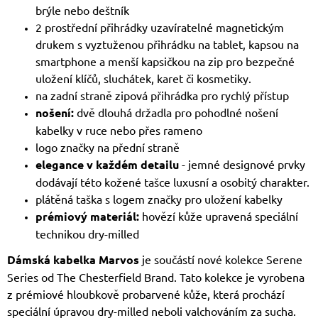
brýle nebo deštník
2 prostřední přihrádky uzavíratelné magnetickým
drukem s vyztuženou přihrádku na tablet, kapsou na
smartphone a menší kapsičkou na zip pro bezpečné
uložení klíčů, sluchátek, karet či kosmetiky.
na zadní straně zipová přihrádka pro rychlý přístup
nošení:
dvě dlouhá držadla pro pohodlné nošení
kabelky v ruce nebo přes rameno
logo značky na přední straně
elegance v každém detailu
- jemné designové prvky
dodávají této kožené tašce luxusní a osobitý charakter.
plátěná taška s logem značky pro uložení kabelky
prémiový materiál:
hovězí kůže upravená speciální
technikou dry-milled
Dámská kabelka Marvos
je součástí nové kolekce Serene
Series od
The Chesterfield Brand
. Tato kolekce je vyrobena
z prémiové hloubkově probarvené kůže, která prochází
speciální úpravou dry-milled neboli valchováním za sucha.