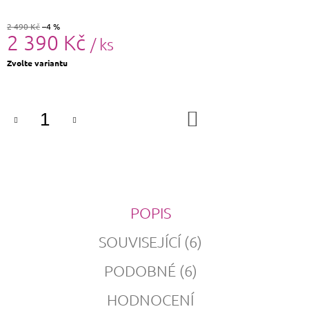
2 490 Kč
–4 %
2 390 Kč
/ ks
Měrná
Zvolte variantu
cena:
DO
KOŠÍKU
POPIS
SOUVISEJÍCÍ (6)
PODOBNÉ (6)
HODNOCENÍ