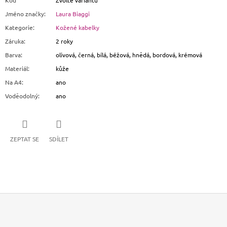
Kód
Zvolte variantu
Jméno značky
:
Laura Biaggi
Kategorie
:
Kožené kabelky
Záruka
:
2 roky
Barva
:
olivová, černá, bílá, béžová, hnědá, bordová, krémová
Materiál
:
kůže
Na A4
:
ano
Voděodolný
:
ano
ZEPTAT SE
SDÍLET
Z