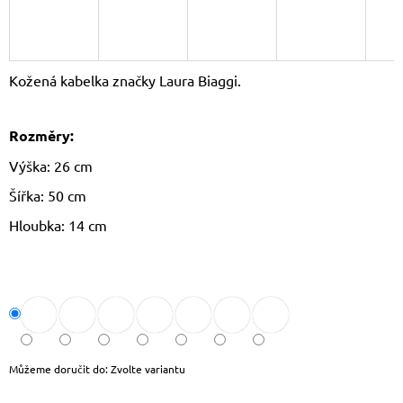
J
E
M
E
Kožená kabelka značky Laura Biaggi.
LETNÍ
CROSSBODY
Rozměry:
KABELKA
JOY
Výška: 26 cm
620
Kč
Šířka: 50 cm
Původně:
799
Hloubka: 14 cm
Kč
Můžeme doručit do:
Zvolte variantu