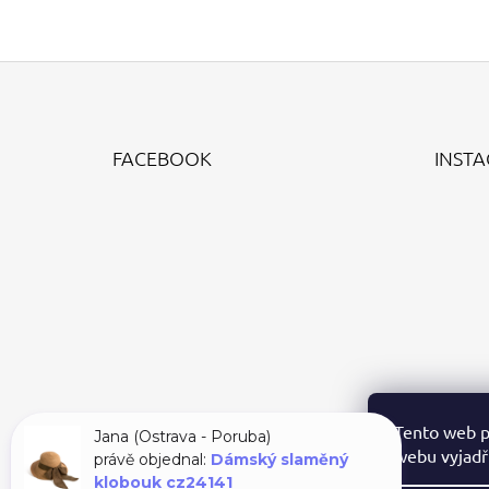
Z
Á
FACEBOOK
INST
P
A
T
Í
Tento web p
Jana (Ostrava - Poruba)
webu vyjadřu
právě objednal:
Dámský slaměný
klobouk cz24141