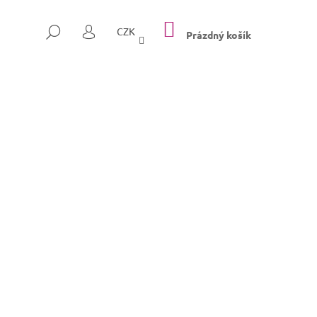
NÁKUPNÍ
HLEDAT
CZK
KOŠÍK
Prázdný košík
PŘIHLÁŠENÍ
Následující
SULLY