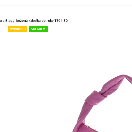
490 Kč
699 Kč
Původně:
590 Kč
Původně:
799 Kč
ura Biaggi kožená kabelka do ruky TS04-501
VÝPRODEJ
SKLADEM