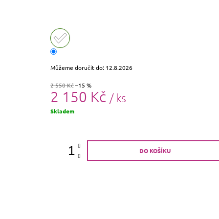
Můžeme doručit do:
12.8.2026
2 550 Kč
–15 %
2 150 Kč
/ ks
Měrná
Skladem
cena:
DO KOŠÍKU