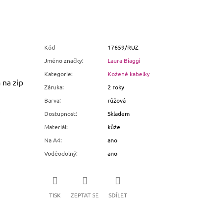
Kód
17659/RUZ
Jméno značky
:
Laura Biaggi
Kategorie
:
Kožené kabelky
 na zip
Záruka
:
2 roky
Barva
:
růžová
.
Dostupnost
:
Skladem
Materiál
:
kůže
Na A4
:
ano
Voděodolný
:
ano
TISK
ZEPTAT SE
SDÍLET