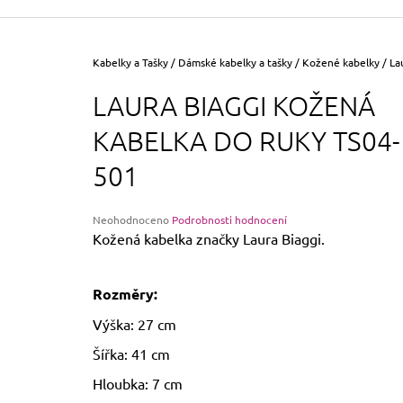
355 Kč
Původně:
390 Kč
Domů
Kabelky a Tašky
/
Dámské kabelky a tašky
/
Kožené kabelky
/
La
LAURA BIAGGI KOŽENÁ
KABELKA DO RUKY TS04-
501
Průměrné
Neohodnoceno
Podrobnosti hodnocení
hodnocení
Kožená kabelka značky Laura Biaggi.
produktu
je
0,0
Rozměry:
z
5
Výška: 27 cm
hvězdiček.
Šířka: 41 cm
Hloubka: 7 cm