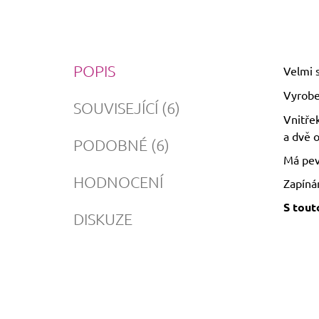
POPIS
Velmi 
Vyrobe
SOUVISEJÍCÍ (6)
Vnitřek
a dvě 
PODOBNÉ (6)
Má pev
HODNOCENÍ
Zapínán
S tout
DISKUZE