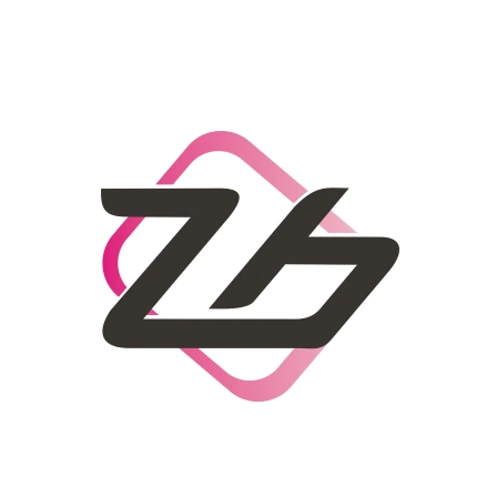
CO POTŘEBUJETE NAJÍT?
HLEDAT
DOPORUČUJEME
DÁMSKÝ SLAMĚNÝ KLOBOUK CZ25278
LETNÍ KABELKA 