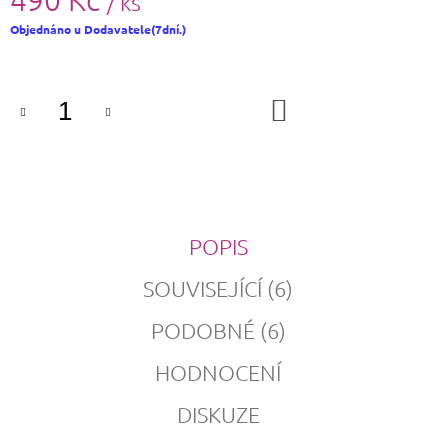
/ ks
Měrná
Objednáno u Dodavatele(7dní.)
cena:
DO
KOŠÍKU
POPIS
SOUVISEJÍCÍ (6)
PODOBNÉ (6)
HODNOCENÍ
DISKUZE