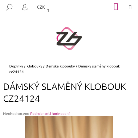
K
Přejít
NÁKUP
M
HLEDAT
CZK
na
KOŠÍK
O
PŘIHLÁŠENÍ
ZPĚT
ZPĚT
obsah
Š
Í
C
K
O
P
O
T
Domů
Doplňky
/
Klobouky
/
Dámské klobouky
/
Dámský slaměný klobouk
cz24124
Ř
E
DÁMSKÝ SLAMĚNÝ KLOBOUK
B
CZ24124
U
J
E
Průměrné
Neohodnoceno
Podrobnosti hodnocení
hodnocení
T
produktu
E
je
0,0
N