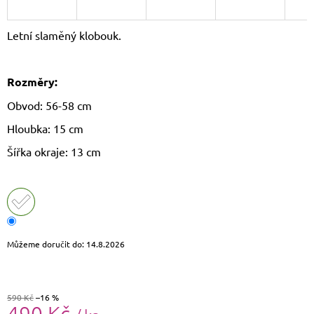
J
E
Letní slaměný klobouk.
M
E
Rozměry:
DÁMSKÝ
SLAMĚNÝ
Obvod: 56-58 cm
KLOBOUK
CZ25278
Hloubka: 15 cm
490
Kč
Šířka okraje: 13 cm
Původně:
590
Kč
Můžeme doručit do:
14.8.2026
590 Kč
–16 %
490 Kč