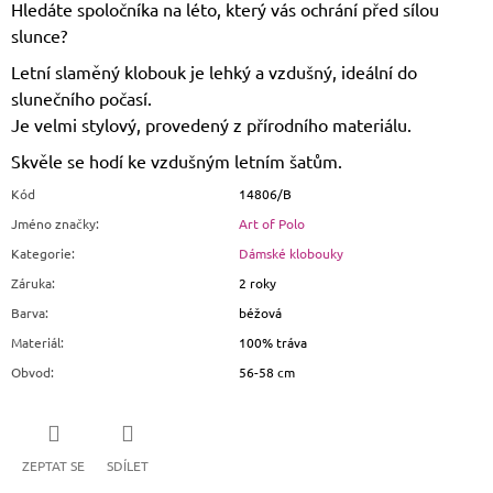
Hledáte spoločníka na léto, který vás ochrání před sílou
slunce?
Letní slaměný klobouk je lehký a vzdušný, ideální do
slunečního počasí.
Je velmi stylový, provedený z přírodního materiálu.
Skvěle se hodí ke vzdušným letním šatům.
Kód
14806/B
Jméno značky
:
Art of Polo
Kategorie
:
Dámské klobouky
Záruka
:
2 roky
Barva
:
béžová
Materiál
:
100% tráva
Obvod
:
56-58 cm
ZEPTAT SE
SDÍLET