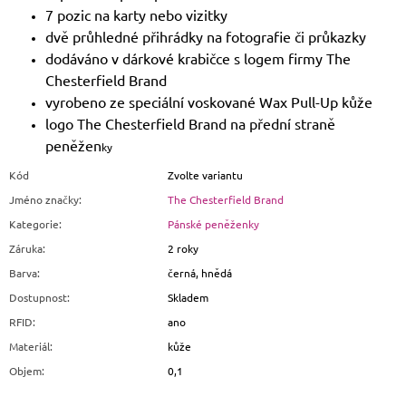
7 pozic na karty nebo vizitky
dvě průhledné přihrádky na fotografie či průkazky
dodáváno v dárkové krabičce s logem firmy The
Chesterfield Brand
vyrobeno ze speciální voskované Wax Pull-Up kůže
logo The Chesterfield Brand na přední straně
peněžen
ky
Kód
Zvolte variantu
Jméno značky
:
The Chesterfield Brand
Kategorie
:
Pánské peněženky
Záruka
:
2 roky
Barva
:
černá, hnědá
Dostupnost
:
Skladem
RFID
:
ano
Materiál
:
kůže
Objem
:
0,1