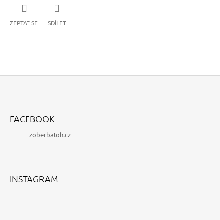
ZEPTAT SE
SDÍLET
Z
Á
FACEBOOK
P
zoberbatoh.cz
A
T
Í
INSTAGRAM