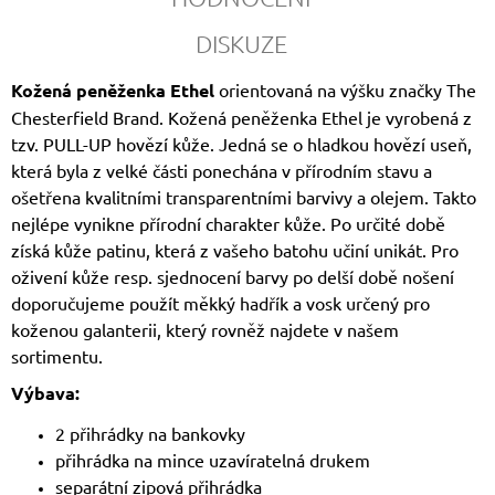
DISKUZE
Kožená peněženka Ethel
orientovaná na výšku značky The
Chesterfield Brand. Kožená peněženka Ethel je vyrobená z
tzv. PULL-UP hovězí kůže. Jedná se o hladkou hovězí useň,
která byla z velké části ponechána v přírodním stavu a
ošetřena kvalitními transparentními barvivy a olejem. Takto
nejlépe vynikne přírodní charakter kůže. Po určité době
získá kůže patinu, která z vašeho batohu učiní unikát. Pro
oživení kůže resp. sjednocení barvy po delší době nošení
doporučujeme použít měkký hadřík a vosk určený pro
koženou galanterii, který rovněž najdete v našem
sortimentu.
Výbava:
2 přihrádky na bankovky
přihrádka na mince uzavíratelná drukem
separátní zipová přihrádka