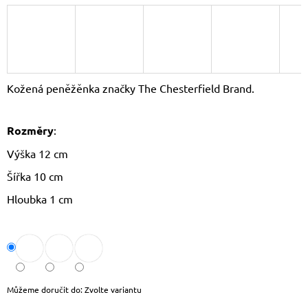
J
E
M
E
KOŽENÝ
Kožená peněžěnka značky The Chesterfield Brand.
BATOH
LAURA
BIAGGI
TS04-
Rozměry
:
274
Výška 12 cm
2
190
Šířka 10 cm
Kč
Původně:
Hloubka 1 cm
2
290
Kč
Můžeme doručit do:
Zvolte variantu