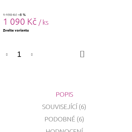
1 190 Kč
–8 %
1 090 Kč
/ ks
Měrná
Zvolte variantu
cena:
DO
KOŠÍKU
POPIS
SOUVISEJÍCÍ (6)
PODOBNÉ (6)
HODNOCENÍ