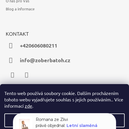
O nás pro Vás
Blog a informace
KONTAKT
+420606080211
info@zoberbatoh.cz
Facebook
Instagram
Tento web používá soubory cookie. Dalším procházením
tohoto webu vyjadřujete souhlas s jejich používáním.. Více
PŘIJÍMÁME ONLINE PLATBY
informací
zde
.
Nastavení
Romana ze Zlivi