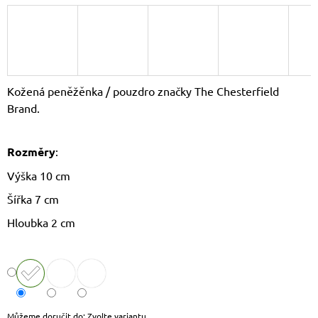
J
E
M
E
DÁMSKÝ
Kožená peněžěnka / pouzdro značky The Chesterfield
SLAMĚNÝ
KLOBOUK
Brand.
CZ25278
490
Kč
Rozměry
:
Původně:
590
Výška 10 cm
Kč
Šířka 7 cm
Hloubka 2 cm
Můžeme doručit do:
Zvolte variantu