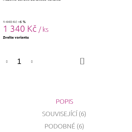
1 440 Kč
–6 %
1 340 Kč
/ ks
Měrná
Zvolte variantu
cena:
DO
KOŠÍKU
POPIS
SOUVISEJÍCÍ (6)
PODOBNÉ (6)