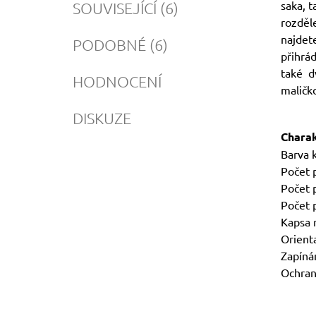
saka, 
SOUVISEJÍCÍ (6)
rozděle
najdete
PODOBNÉ (6)
přihrá
také d
HODNOCENÍ
maličk
DISKUZE
Charak
Barva k
Počet p
Počet 
Počet 
Kapsa 
Orienta
Zapíná
Ochran