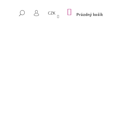
NÁKUPNÍ
HLEDAT
CZK
KOŠÍK
Prázdný košík
PŘIHLÁŠENÍ
Následující
SULLY