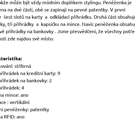
takže může být vždy módním doplňkem stylingu. Peněženka je
na na dvě části, obě se zapínají na pevné patentky. V první
 šest slotů na karty a odkládací přihrádku. Druhá část obsahuj
dky, tři přihrádky a kapsičku na mince. Navíc peněženka obsahu
vě přihrádky na bankovky . Jsme přesvědčeni, že všechny potř
osti zde najdou své místo.
teristika:
ování: stříbrná
řihrádek na kreditní karty: 9
přihrádek na bankovky: 2
přihrádek: 4
na mince: ano
ce : vertikální
ní peněženky: patentky
a RFID: ano