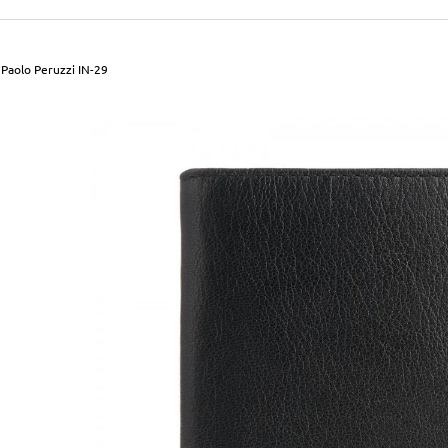
490 Kč
699 Kč
Původně:
590 Kč
Původně:
799 Kč
Paolo Peruzzi IN-29
.