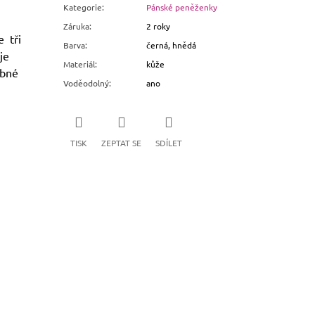
Kategorie
:
Pánské peněženky
Záruka
:
2 roky
e tři
Barva
:
černá, hnědá
je
Materiál
:
kůže
ebné
Voděodolný
:
ano
TISK
ZEPTAT SE
SDÍLET