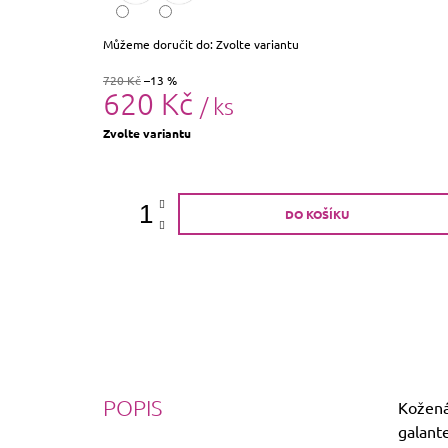
Můžeme doručit do:
Zvolte variantu
720 Kč
–13 %
620 Kč
/ ks
Měrná
Zvolte variantu
cena:
DO KOŠÍKU
POPIS
Kožená
galante