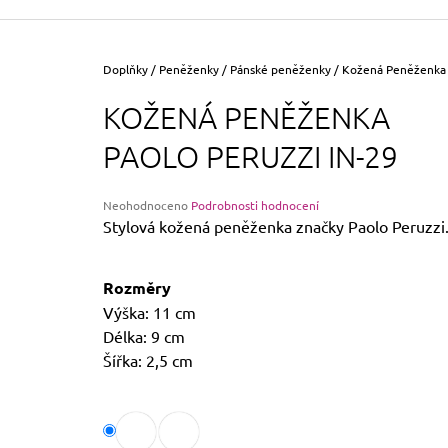
355 Kč
Původně:
390 Kč
Domů
Doplňky
/
Peněženky
/
Pánské peněženky
/
Kožená Peněženka 
KOŽENÁ PENĚŽENKA
PAOLO PERUZZI IN-29
Průměrné
Neohodnoceno
Podrobnosti hodnocení
hodnocení
Stylová kožená peněženka značky Paolo Peruzzi
produktu
je
0,0
Rozměry
z
Výška: 11 cm
5
hvězdiček.
Délka: 9 cm
Šířka: 2,5 cm