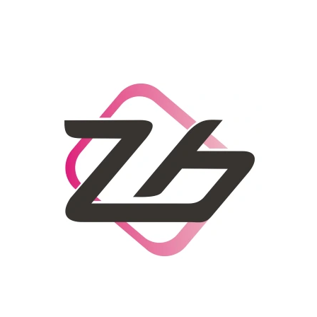
CO POTŘEBUJETE NAJÍT?
HLEDAT
DOPORUČUJEME
DÁMSKÝ SLAMĚNÝ KLOBOUK CZ25278
LETNÍ KABELKA 