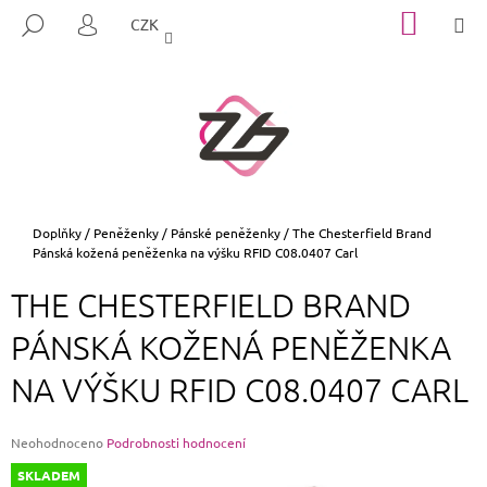
K
Přejít
NÁKUP
M
HLEDAT
CZK
na
KOŠÍK
O
PŘIHLÁŠENÍ
ZPĚT
ZPĚT
obsah
Š
Í
C
K
O
P
O
T
Domů
Doplňky
/
Peněženky
/
Pánské peněženky
/
The Chesterfield Brand
Pánská kožená peněženka na výšku RFID C08.0407 Carl
Ř
E
THE CHESTERFIELD BRAND
B
PÁNSKÁ KOŽENÁ PENĚŽENKA
U
J
NA VÝŠKU RFID C08.0407 CARL
E
T
Průměrné
Neohodnoceno
Podrobnosti hodnocení
E
hodnocení
SKLADEM
N
produktu