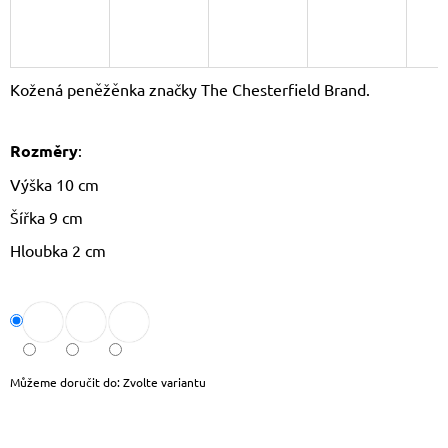
J
E
M
E
Kožená peněžěnka značky The Chesterfield Brand.
LAURA
BIAGGI
Rozměry
:
KOŽENÁ
CROSSBODY
Výška 10 cm
KABELKA
TS64-
Šířka 9 cm
15
1
Hloubka 2 cm
490
Kč
Původně:
1
790
Kč
Můžeme doručit do:
Zvolte variantu