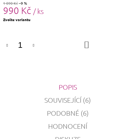
1 090 Kč
–9 %
990 Kč
/ ks
Měrná
Zvolte variantu
cena:
DO
KOŠÍKU
POPIS
SOUVISEJÍCÍ (6)
PODOBNÉ (6)
HODNOCENÍ