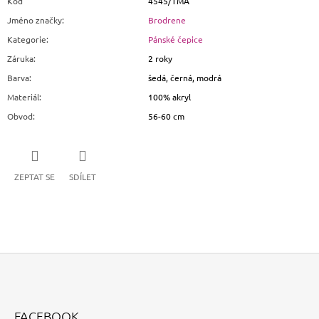
Kód
4545/TMA
Jméno značky
:
Brodrene
Kategorie
:
Pánské čepice
Záruka
:
2 roky
Barva
:
šedá, černá, modrá
Materiál
:
100% akryl
Obvod
:
56-60 cm
ZEPTAT SE
SDÍLET
Z
Á
FACEBOOK