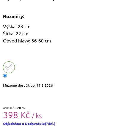
J
E
M
Rozměry:
E
Výška: 23 cm
Šířka: 22 cm
LAURA
BIAGGI
Obvod hlavy: 56-60 cm
KOŽENÁ
CROSSBODY
KABELKA
TS64-
15
1
490
Kč
Můžeme doručit do:
17.8.2026
Původně:
1
790
Kč
498 Kč
–20 %
398 Kč
/ ks
Měrná
Objednáno u Dodavatele(7dní.)
cena: