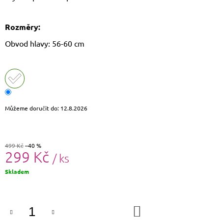
J
E
M
Rozměry:
E
Obvod hlavy: 56-60 cm
LAURA
BIAGGI
KOŽENÝ
BATOH
TS-
AB954
Můžeme doručit do:
12.8.2026
1
750
Kč
Původně:
1
499 Kč
–40 %
299 Kč
790
/ ks
Kč
Měrná
Skladem
cena:
DO
KOŠÍKU