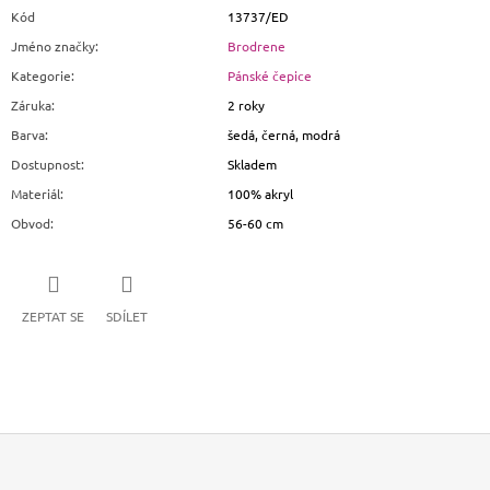
Kód
13737/ED
Jméno značky
:
Brodrene
Kategorie
:
Pánské čepice
Záruka
:
2 roky
Barva
:
šedá, černá, modrá
Dostupnost
:
Skladem
Materiál
:
100% akryl
Obvod
:
56-60 cm
ZEPTAT SE
SDÍLET