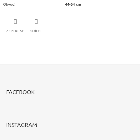
Obvod
:
44-64 cm
ZEPTAT SE
SDÍLET
Z
Á
FACEBOOK
P
A
T
Í
INSTAGRAM