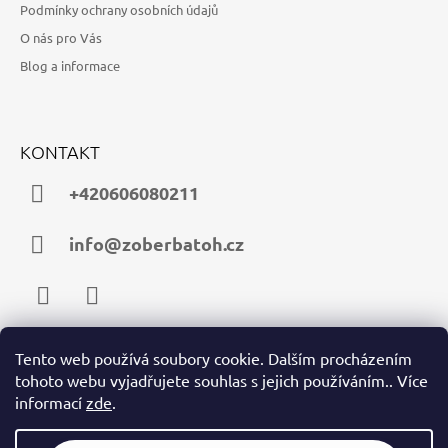
Podmínky ochrany osobních údajů
O nás pro Vás
Blog a informace
KONTAKT
+420606080211
info@zoberbatoh.cz
Facebook
Instagram
Tento web používá soubory cookie. Dalším procházením
tohoto webu vyjadřujete souhlas s jejich používáním.. Více
PŘIJÍMÁME ONLINE PLATBY
informací
zde
.