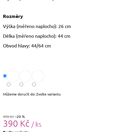
J
E
M
Rozměry
E
Výška (měřeno naplocho): 26 cm
LAURA
Délka (měřeno naplocho): 44 cm
BIAGGI
KOŽENÁ
Obvod hlavy: 44/64 cm
CROSSBODY
KABELKA
TS64-
15
1
490
Kč
Původně:
1
Můžeme doručit do:
Zvolte variantu
790
Kč
490 Kč
–20 %
390 Kč
/ ks
Měrná