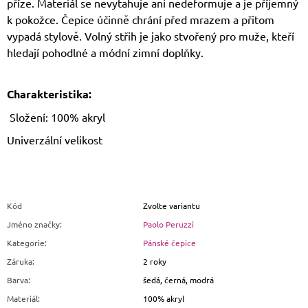
příze. Materiál se nevytahuje ani nedeformuje a je příjemný
k pokožce. Čepice účinně chrání před mrazem a přitom
vypadá stylově. Volný střih je jako stvořený pro muže, kteří
hledají pohodlné a módní zimní doplňky.
Charakteristika:
Složení: 100% akryl
Univerzální velikost
Kód
Zvolte variantu
Jméno značky
:
Paolo Peruzzi
Kategorie
:
Pánské čepice
Záruka
:
2 roky
Barva
:
šedá, černá, modrá
Materiál
:
100% akryl