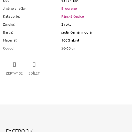
Kód
4542/TMA
Jméno značky
:
Brodrene
Kategorie
:
Pánské čepice
Záruka
:
2 roky
Barva
:
šedá, černá, modrá
Materiál
:
100% akryl
Obvod
:
56-60 cm
ZEPTAT SE
SDÍLET
Z
Á
FACEBOOK