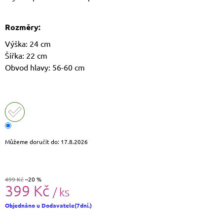
J
E
M
Rozměry:
E
Výška: 24 cm
Šířka: 22 cm
LETNÍ
KABELKA
Obvod hlavy: 56-60 cm
SULLY
699
Kč
Původně:
799
Kč
Můžeme doručit do:
17.8.2026
499 Kč
–20 %
399 Kč
/ ks
Měrná
Objednáno u Dodavatele(7dní.)
cena: