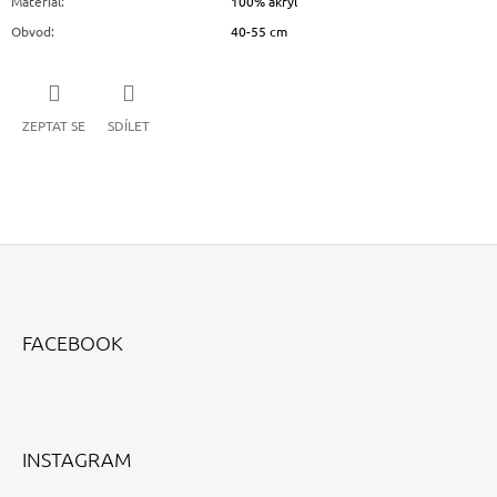
Materiál
:
100% akryl
Obvod
:
40-55 cm
ZEPTAT SE
SDÍLET
Z
Á
FACEBOOK
P
A
T
Í
INSTAGRAM