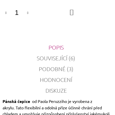
DO
KOŠÍKU
POPIS
SOUVISEJÍCÍ (6)
PODOBNÉ (3)
HODNOCENÍ
DISKUZE
Pánská čepice
od Paola Peruzziho je vyrobena z
akrylu. Tato flexibilní a odolná příze účinně chrání před
chladem a umožňuje přizpůsobení příslušenství jakémukoli