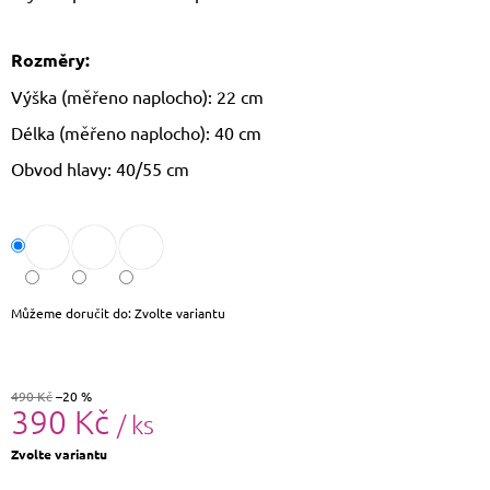
J
E
M
Rozměry:
E
Výška (měřeno naplocho): 22 cm
LAURA
Délka (měřeno naplocho): 40 cm
BIAGGI
KOŽENÁ
Obvod hlavy: 40/55 cm
CROSSBODY
KABELKA
TS64-
15
1
490
Kč
Můžeme doručit do:
Zvolte variantu
Původně:
1
790
Kč
490 Kč
–20 %
390 Kč
/ ks
Měrná
Zvolte variantu
cena: