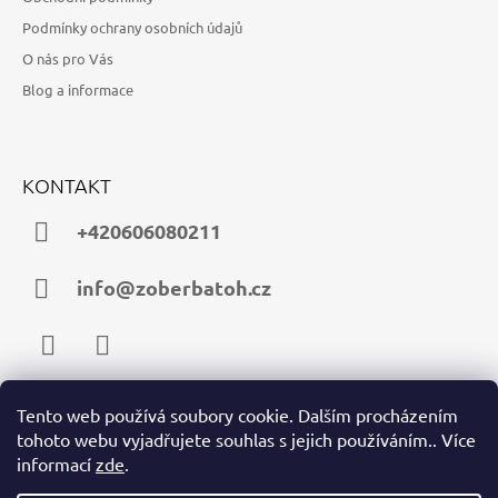
Podmínky ochrany osobních údajů
O nás pro Vás
Blog a informace
KONTAKT
+420606080211
info@zoberbatoh.cz
Facebook
Instagram
Tento web používá soubory cookie. Dalším procházením
tohoto webu vyjadřujete souhlas s jejich používáním.. Více
PŘIJÍMÁME ONLINE PLATBY
informací
zde
.