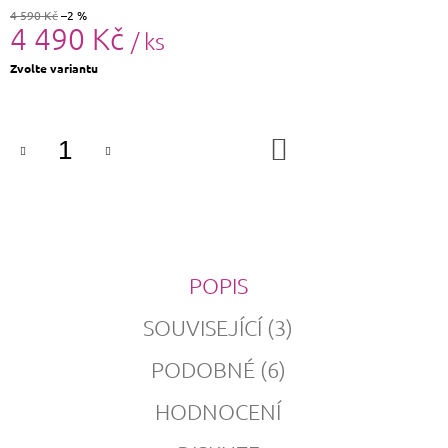
4 590 Kč
–2 %
4 490 Kč
/ ks
Měrná
Zvolte variantu
cena:
DO
KOŠÍKU
POPIS
SOUVISEJÍCÍ (3)
PODOBNÉ (6)
HODNOCENÍ