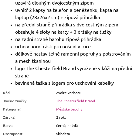
uzavírá dlouhým dvojcestným zipem
uvnitř 2 kapsy na telefon a peněženku, kapsa na
laptop (28x26x2 cm) + zipová přihrádka
na přední straně přihrádka s dvojcestným zipem
obsahuje 4 sloty na karty + 3 držáky na tužky
na zadní straně batohu zipová přihrádka
ucho v horní části pro nošení v ruce
délkově nastavitelné ramenní popruhy s polstrováním
a mesh tkaninou
logo The Chesterfield Brand vyražené v kůži na přední
straně
bavlněná taška s logem pro uschování kabelky
Kód
Zvolte variantu
Jméno značky
:
The Chesterfield Brand
Kategorie
:
Městské batohy
Záruka
:
2 roky
Barva
:
černá, hnědá
Dostupnost
:
Skladem