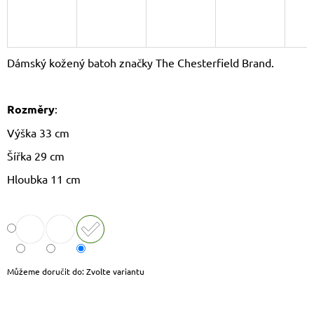
J
E
M
E
Dámský kožený batoh značky The Chesterfield Brand.
LAURA
BIAGGI
KOŽENÝ
Rozměry
:
BATOH
TS-
Výška 33 cm
AB954
Šířka 29 cm
1
750
Hloubka 11 cm
Kč
Původně:
1
790
Kč
Můžeme doručit do:
Zvolte variantu