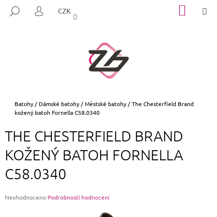
K
Přejít
NÁKUP
M
HLEDAT
CZK
na
KOŠÍK
O
PŘIHLÁŠENÍ
ZPĚT
ZPĚT
obsah
Š
Í
C
K
O
P
O
T
Domů
Batohy
/
Dámské batohy
/
Městské batohy
/
The Chesterfield Brand
kožený batoh Fornella C58.0340
Ř
E
THE CHESTERFIELD BRAND
B
KOŽENÝ BATOH FORNELLA
U
J
C58.0340
E
T
Průměrné
Neohodnoceno
Podrobnosti hodnocení
E
hodnocení
N
produktu