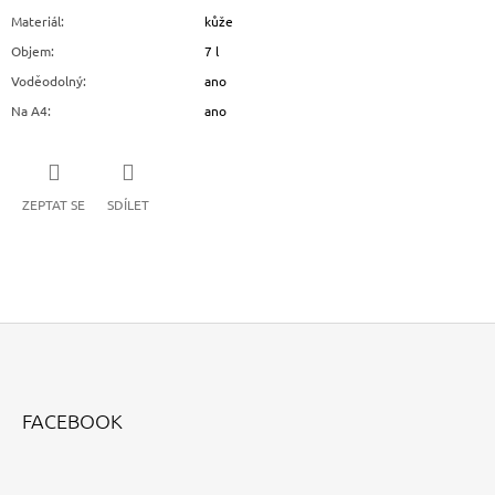
Materiál
:
kůže
Objem
:
7 l
Voděodolný
:
ano
Na A4
:
ano
ZEPTAT SE
SDÍLET
Z
Á
FACEBOOK
P
A