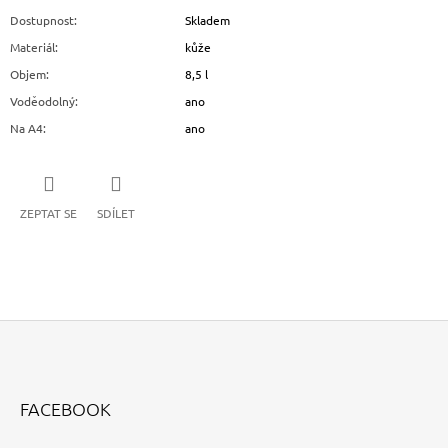
Dostupnost
:
Skladem
Materiál
:
kůže
Objem
:
8,5 l
Voděodolný
:
ano
Na A4
:
ano
ZEPTAT SE
SDÍLET
Z
Á
FACEBOOK
P