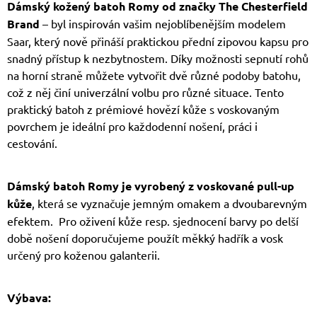
Dámský kožený batoh Romy od značky The Chesterfield
Brand
– byl inspirován vašim nejoblíbenějším modelem
Saar, který nově přináší praktickou přední zipovou kapsu pro
snadný přístup k nezbytnostem.
Díky možnosti sepnutí rohů
na horní straně můžete vytvořit dvě různé podoby batohu,
což z něj činí univerzální volbu pro různé situace. Tento
praktický batoh z prémiové hovězí kůže s voskovaným
povrchem je ideální pro každodenní nošení, práci i
cestování.
Dámský batoh Romy je vyrobený z voskované pull-up
kůže
, která se vyznačuje jemným omakem a dvoubarevným
efektem. Pro oživení kůže resp. sjednocení barvy po delší
době nošení doporučujeme použít měkký hadřík a vosk
určený pro koženou galanterii.
Výbava: