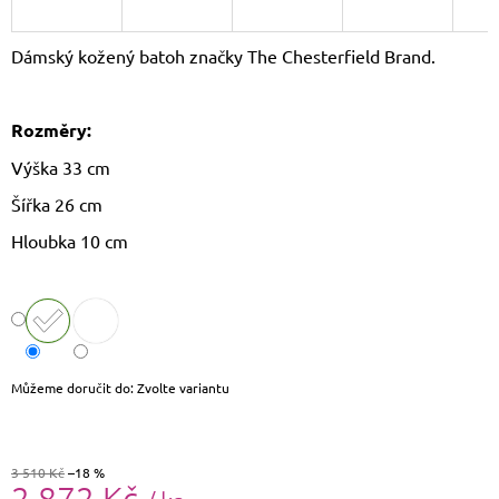
J
E
Dámský kožený batoh značky The Chesterfield Brand.
M
E
Rozměry:
KOŽENÝ
BATOH
Výška 33 cm
LAURA
BIAGGI
Šířka 26 cm
TS04-
274
Hloubka 10 cm
2
190
Kč
Původně:
2
290
Kč
Můžeme doručit do:
Zvolte variantu
3 510 Kč
–18 %
2 872 Kč