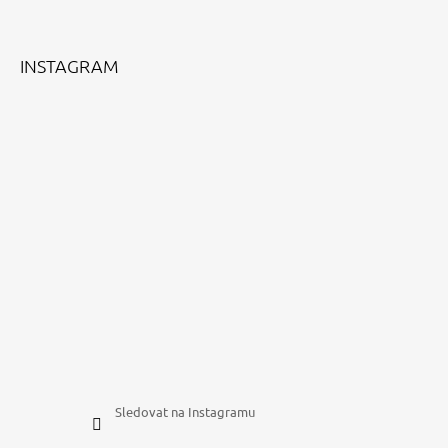
A
T
Í
INSTAGRAM
Sledovat na Instagramu