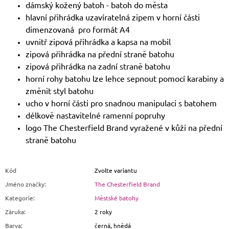
dámský kožený batoh - batoh do města
hlavní přihrádka uzavíratelná zipem v horní části
dimenzovaná pro formát A4
uvnitř zipová přihrádka a kapsa na mobil
zipová přihrádka na přední straně batohu
zipová přihrádka na zadní straně batohu
horní rohy batohu lze lehce sepnout pomocí karabiny a
změnit styl batohu
ucho v horní části pro snadnou manipulaci s batohem
délkově nastavitelné ramenní popruhy
logo The Chesterfield Brand vyražené v kůži na přední
straně batohu
Kód
Zvolte variantu
Jméno značky
:
The Chesterfield Brand
Kategorie
:
Městské batohy
Záruka
:
2 roky
Barva
:
černá, hnědá