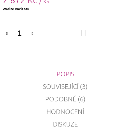
/ ks
Měrná
Zvolte variantu
cena:
DO
KOŠÍKU
POPIS
SOUVISEJÍCÍ (3)
PODOBNÉ (6)
HODNOCENÍ
DISKUZE