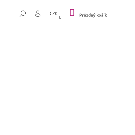
NÁKUPNÍ
HLEDAT
CZK
KOŠÍK
Prázdný košík
PŘIHLÁŠENÍ
Následující
SULLY