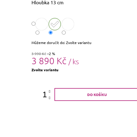
Hloubka 13 cm
Můžeme doručit do:
Zvolte variantu
3 990 Kč
–2 %
3 890 Kč
/ ks
Měrná
Zvolte variantu
cena:
DO KOŠÍKU