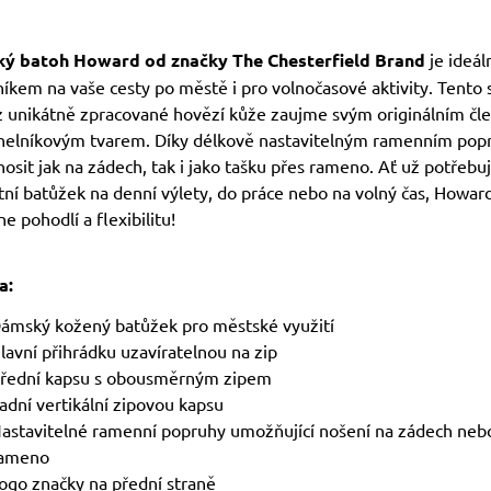
ý batoh Howard od značky The Chesterfield Brand
je ideál
íkem na vaše cesty po městě i pro volnočasové aktivity. Tento 
z unikátně zpracované hovězí kůže zaujme svým originálním čl
úhelníkovým tvarem. Díky délkově nastavitelným ramenním po
 nosit jak na zádech, tak i jako tašku přes rameno. Ať už potřebu
tní batůžek na denní výlety, do práce nebo na volný čas, Howar
e pohodlí a flexibilitu!
a:
ámský kožený batůžek pro městské využití
lavní přihrádku uzavíratelnou na zip
řední kapsu s obousměrným zipem
adní vertikální zipovou kapsu
astavitelné ramenní popruhy umožňující nošení na zádech neb
ameno
ogo značky na přední straně