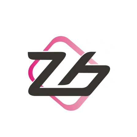
CO POTŘEBUJETE NAJÍT?
HLEDAT
DOPORUČUJEME
DÁMSKÝ SLAMĚNÝ KLOBOUK CZ25278
LETNÍ KABELKA 