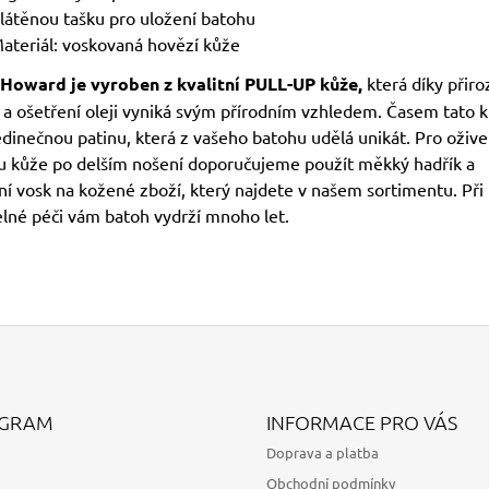
látěnou tašku pro uložení batohu
ateriál: voskovaná hovězí kůže
Howard je vyroben z kvalitní PULL-UP kůže,
která díky přir
 a ošetření oleji vyniká svým přírodním vzhledem. Časem tato 
edinečnou patinu, která z vašeho batohu udělá unikát. Pro ožive
u kůže po delším nošení doporučujeme použít měkký hadřík a
ní vosk na kožené zboží, který najdete v našem sortimentu. Při
elné péči vám batoh vydrží mnoho let.
AGRAM
INFORMACE PRO VÁS
Doprava a platba
Obchodní podmínky