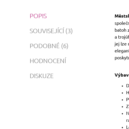
POPIS
Městsk
společn
SOUVISEJÍCÍ (3)
batoh 
a troj
jej lze
PODOBNÉ (6)
elegan
poskytn
HODNOCENÍ
DISKUZE
Výbav
D
H
P
Z
N
r
L