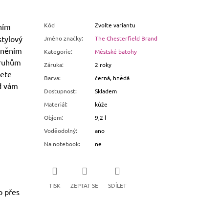
Kód
Zvolte variantu
ním
stylový
Jméno značky
:
The Chesterfield Brand
eněním
Kategorie
:
Městské batohy
pruhům
Záruka
:
2 roky
jete
Barva
:
černá, hnědá
d vám
Dostupnost
:
Skladem
Materiál
:
kůže
Objem
:
9,2 l
Voděodolný
:
ano
Na notebook
:
ne
TISK
ZEPTAT SE
SDÍLET
o přes