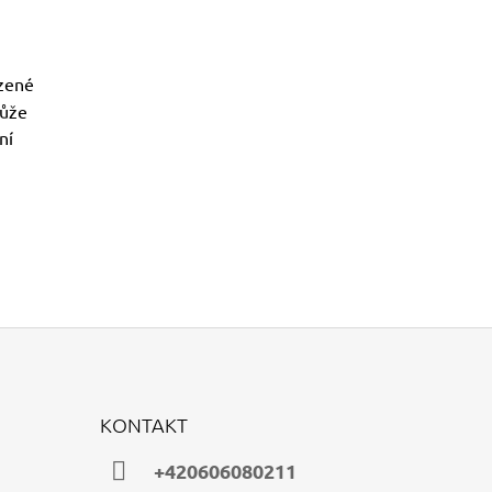
ozené
kůže
ní
KONTAKT
+420606080211