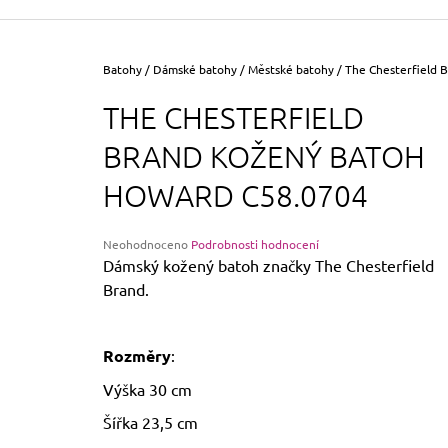
355 Kč
Původně:
390 Kč
Domů
Batohy
/
Dámské batohy
/
Městské batohy
/
The Chesterfield 
THE CHESTERFIELD
BRAND KOŽENÝ BATOH
HOWARD C58.0704
Průměrné
Neohodnoceno
Podrobnosti hodnocení
hodnocení
Dámský kožený batoh značky The Chesterfield
produktu
Brand.
je
0,0
z
5
Rozměry
:
hvězdiček.
Výška 30 cm
Šířka 23,5 cm