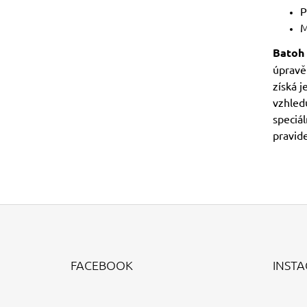
P
M
Batoh 
úpravě
získá j
vzhled
speciál
pravid
Z
Á
FACEBOOK
INST
P
A