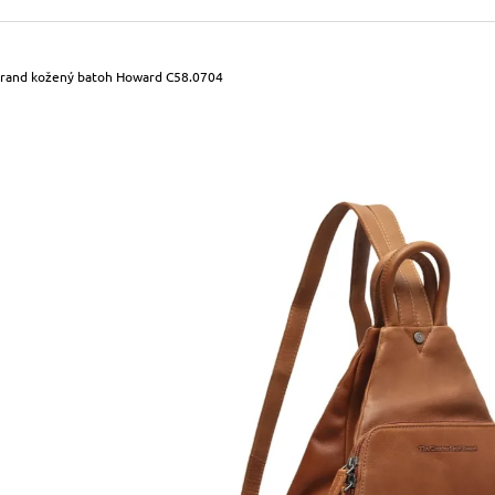
490 Kč
699 Kč
Původně:
590 Kč
Původně:
799 Kč
Brand kožený batoh Howard C58.0704