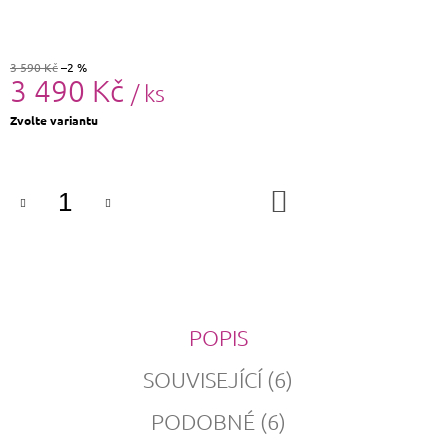
3 590 Kč
–2 %
3 490 Kč
/ ks
Měrná
Zvolte variantu
cena:
DO
KOŠÍKU
POPIS
SOUVISEJÍCÍ (6)
PODOBNÉ (6)