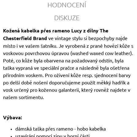
HODNOCENÍ
DISKUZE
Kožená kabelka přes rameno Lucy z dílny The
Chesterfield Brand
ve vintage stylu si bezpochyby najde
místo i ve vašem šatníku. Je vyrobená z prané hovězí kůže s
voskovou povrchovou úpravou (washed waxed cow leather).
Poté, co kůže byla obarvena na požadovaný odstín, byla
taška vypraná ve speciální pračce a následně byla ošetřena
přírodním voskem. Pro oživení kůže resp. sjednocení barvy
po delší době nošení doporučujeme použít měkký hadřík a
vosk určený pro koženou galanterii, který rovněž najdete v
našem sortimentu.
Výbava:
dámská taška přes rameno - hobo kabelka
uzavírání pomocí zipu v horní části