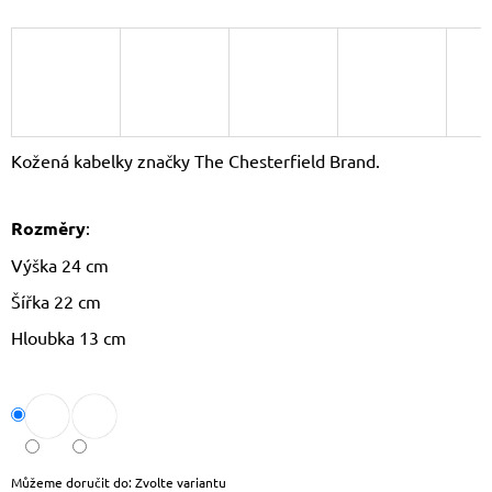
J
E
M
E
CROSSBODY
KABELKA
Kožená kabelky značky The Chesterfield Brand.
PAOLO
PERUZZI
AY-
19
Rozměry
:
1
Výška 24 cm
590
Kč
Šířka 22 cm
Původně:
1
Hloubka 13 cm
690
Kč
Můžeme doručit do:
Zvolte variantu