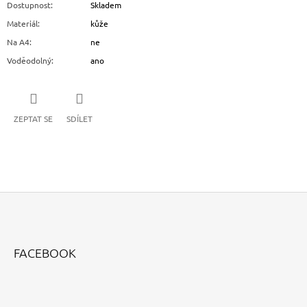
Dostupnost
:
Skladem
Materiál
:
kůže
Na A4
:
ne
Voděodolný
:
ano
ZEPTAT SE
SDÍLET
Z
Á
FACEBOOK
P
A
T