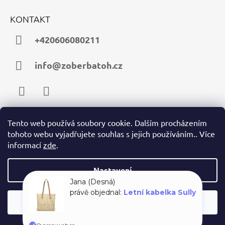
KONTAKT
+420606080211
info@zoberbatoh.cz
Facebook
Instagram
Tento web používá soubory cookie. Dalším procházením
tohoto webu vyjadřujete souhlas s jejich používáním.. Více
PŘIJÍMÁME ONLINE PLATBY
informací
zde
.
Nastavení
Souhlasím
© 2026 zoberbatoh.cz. Všechna práva vyhrazena.
Vytvořil Shoptet
Jana (Desná)