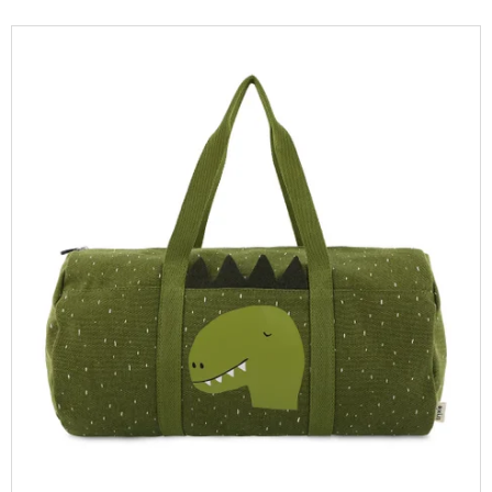
J
V
E
M
Ý
E
P
I
DÁMSKÝ
S
SLAMĚNÝ
KLOBOUK
P
CZ25278
R
490
O
Kč
Původně:
D
590
U
Kč
K
T
Ů