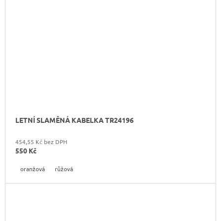
LETNÍ SLAMĚNÁ KABELKA TR24196
454,55 Kč bez DPH
550 Kč
oranžová
růžová