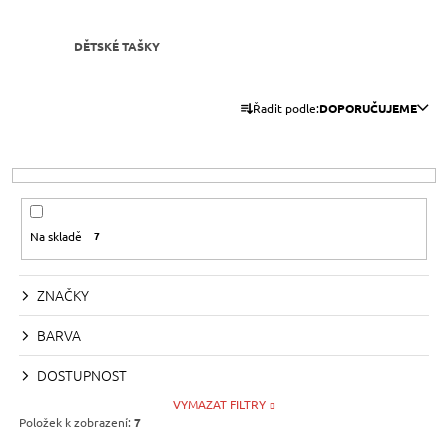
A
J
DĚTSKÉ TAŠKY
Í
Ř
T
Řadit podle:
DOPORUČUJEME
A
?
Z
E
N
Í
HLEDAT
Na skladě
7
P
R
ZNAČKY
O
D
D
O
BARVA
P
U
O
DOSTUPNOST
K
R
VYMAZAT FILTRY
U
T
Položek k zobrazení:
7
Č
Ů
U