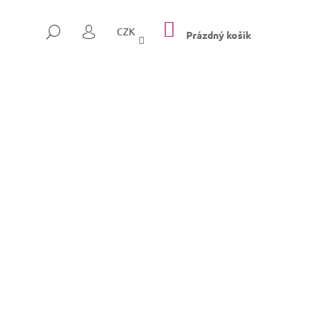
NÁKUPNÍ
HLEDAT
CZK
KOŠÍK
Prázdný košík
PŘIHLÁŠENÍ
Následující
SULLY