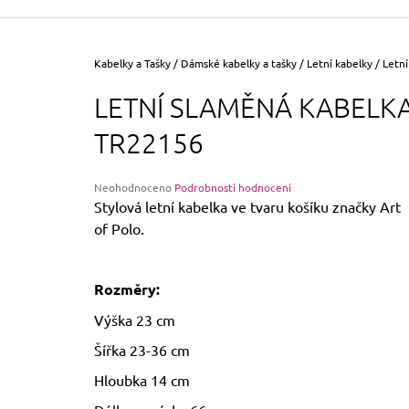
355 Kč
Původně:
390 Kč
Domů
Kabelky a Tašky
/
Dámské kabelky a tašky
/
Letní kabelky
/
Letní
LETNÍ SLAMĚNÁ KABELK
TR22156
Průměrné
Neohodnoceno
Podrobnosti hodnocení
hodnocení
Stylová letní kabelka ve tvaru košíku značky Art
produktu
of Polo.
je
0,0
z
5
Rozměry:
hvězdiček.
Výška 23 cm
Šířka 23-36 cm
Hloubka 14 cm