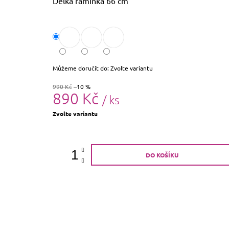
Délka ramínka 66 cm
Můžeme doručit do:
Zvolte variantu
990 Kč
–10 %
890 Kč
/ ks
Měrná
Zvolte variantu
cena:
DO KOŠÍKU