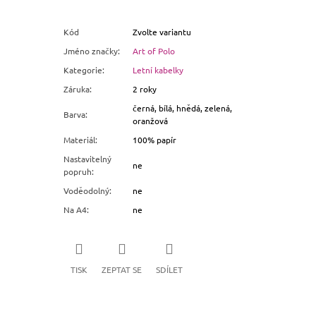
Kód
Zvolte variantu
Jméno značky
:
Art of Polo
Kategorie
:
Letní kabelky
Záruka
:
2 roky
černá, bílá, hnědá, zelená,
Barva
:
oranžová
Materiál
:
100% papír
Nastavitelný
ne
popruh
:
Voděodolný
:
ne
Na A4
:
ne
TISK
ZEPTAT SE
SDÍLET