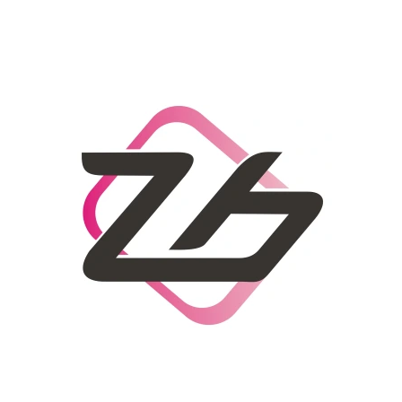
CO POTŘEBUJETE NAJÍT?
HLEDAT
DOPORUČUJEME
DÁMSKÝ SLAMĚNÝ KLOBOUK CZ25278
LETNÍ KABELKA 