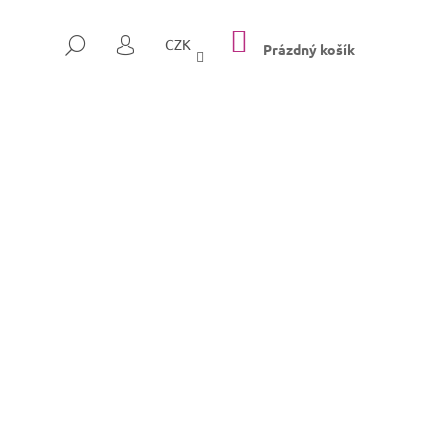
NÁKUPNÍ
HLEDAT
CZK
KOŠÍK
Prázdný košík
PŘIHLÁŠENÍ
Následující
SULLY