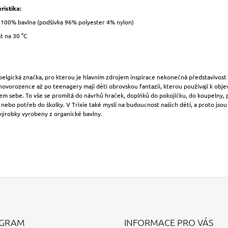
ristika:
: 100% bavlna (podšívka
96% polyester 4% nylon)
t na 30 °C
 belgická značka, pro kterou je hlavním zdrojem inspirace nekonečná představivost
novorozence až po teenagery mají děti obrovskou fantazii, kterou používají k obje
em sebe. To vše se promítá do návrhů hraček, doplňků do pokojíčku, do koupelny, p
 nebo potřeb do školky. V Trixie také myslí na budoucnost našich dětí, a proto jsou
výrobky vyrobeny z organické bavlny.
AGRAM
INFORMACE PRO VÁS