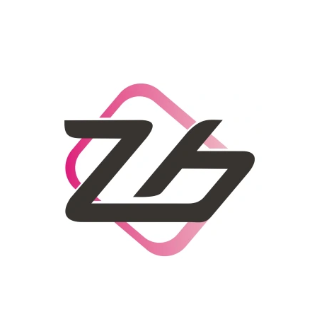
CO POTŘEBUJETE NAJÍT?
HLEDAT
DOPORUČUJEME
DÁMSKÝ SLAMĚNÝ KLOBOUK CZ25278
LETNÍ KABELKA 