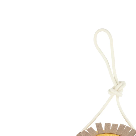
490 Kč
699 Kč
Původně:
590 Kč
Původně:
799 Kč