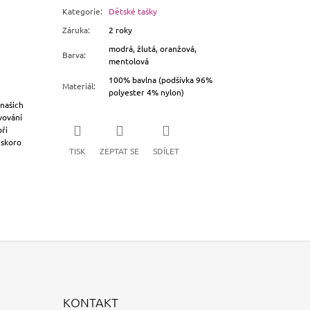
Kategorie
:
Dětské tašky
Záruka
:
2 roky
modrá, žlutá, oranžová,
Barva
:
mentolová
100% bavlna (podšívka 96%
Materiál
:
polyester 4% nylon)
 našich
vování
ři
 skoro
TISK
ZEPTAT SE
SDÍLET
KONTAKT