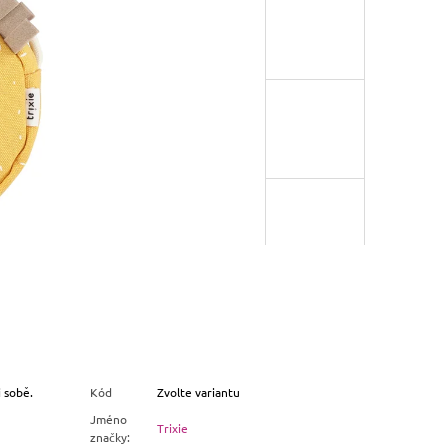
i sobě.
Kód
Zvolte variantu
Jméno
Trixie
značky
: