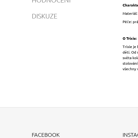
Charakte
Materiál
DISKUZE
Péče: prá
O Trixie:
Trixie je
dětí. Od 
světa kol
stolování
všechny 
Z
Á
FACEBOOK
INST