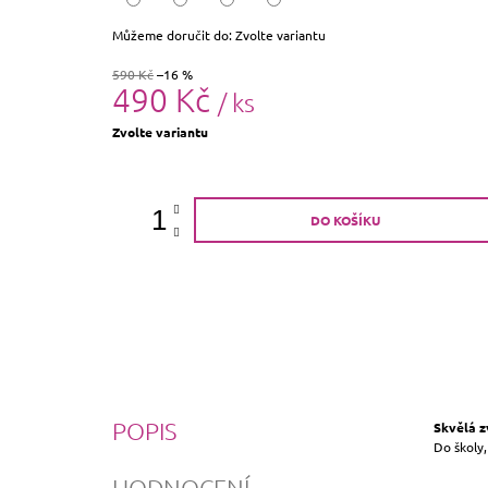
Můžeme doručit do:
Zvolte variantu
590 Kč
–16 %
490 Kč
/ ks
Měrná
Zvolte variantu
cena:
DO KOŠÍKU
POPIS
Skvělá z
Do školy,
HODNOCENÍ