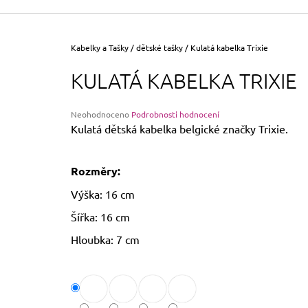
355 Kč
Původně:
390 Kč
Domů
Kabelky a Tašky
/
dětské tašky
/
Kulatá kabelka Trixie
KULATÁ KABELKA TRIXIE
Průměrné
Neohodnoceno
Podrobnosti hodnocení
hodnocení
Kulatá dětská kabelka belgické značky Trixie.
produktu
je
0,0
Rozměry:
z
5
Výška: 16 cm
hvězdiček.
Šířka: 16 cm
Hloubka: 7 cm