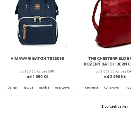
S
P
R
O
D
U
K
HIMAWARI BATOH TR23098
THE CHESTERFIELD 
T
KOŽENÝ BATOH BERN C
Ů
od 900,83 Kč bez DPH
od 2 057,85 Kč bez D
od
1 090 Kč
od
2 490 Kč
černá
fialová
modrá
oranžová
červená
koňaková
mod
2
položek celkem
O
V
L
Á
D