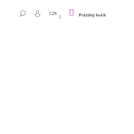
NÁKUPNÍ
HLEDAT
CZK
KOŠÍK
Prázdný košík
PŘIHLÁŠENÍ
Následující
SULLY