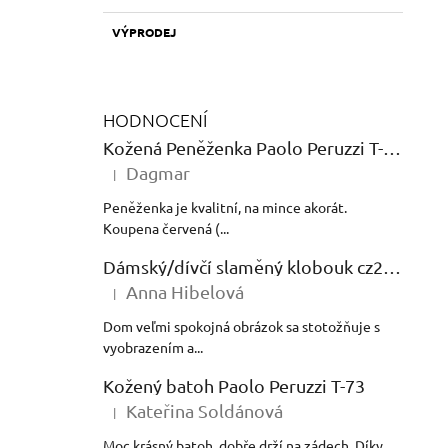
VÝPRODEJ
HODNOCENÍ
Kožená Peněženka Paolo Peruzzi T-12 Shine
Dagmar
|
Hodnocení produktu je 5 z 5 hvězdiček.
Peněženka je kvalitní, na mince akorát.
Koupena červená (...
Dámský/dívčí slaměný klobouk cz24138
Anna Hibelová
|
Hodnocení produktu je 5 z 5 hvězdiček.
Dom veľmi spokojná obrázok sa stotožňuje s
vyobrazením a...
Kožený batoh Paolo Peruzzi T-73
Kateřina Soldánová
|
Hodnocení produktu je 5 z 5 hvězdiček.
Moc krásný batoh, dobře drží na zádech. Díky