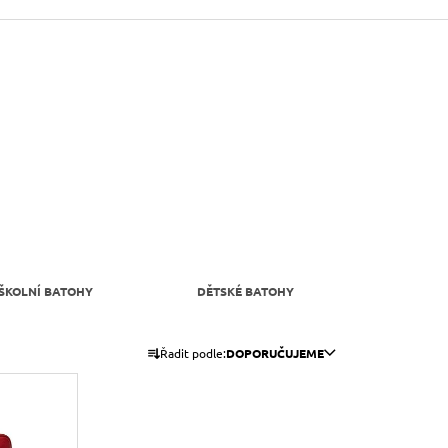
ŠKOLNÍ BATOHY
DĚTSKÉ BATOHY
Ř
Řadit podle:
DOPORUČUJEME
A
Z
E