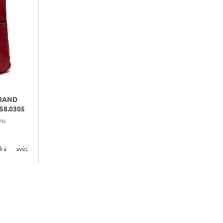
N
Í
P
R
O
D
U
K
BRAND
T
58.0305
Ů
PH
rá
světle zelená