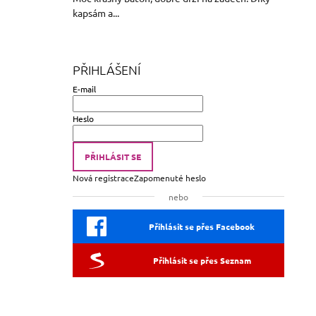
kapsám a...
PŘIHLÁŠENÍ
E-mail
Heslo
PŘIHLÁSIT SE
Nová registrace
Zapomenuté heslo
nebo
Přihlásit se přes Facebook
Přihlásit se přes Seznam