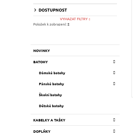
I
DOSTUPNOST
VYMAZAT FILTRY
Položek k zobrazení:
2
K
Přeskočit
NOVINKY
A
kategorie
T
BATOHY
E
G
Dámské batohy
O
R
Pánské batohy
I
E
Školní batohy
Dětské batohy
KABELKY A TAŠKY
DOPLŇKY