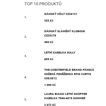
TOP 10 PRODUKTŮ
DÁMSKÝ KŠILT CZ26131
355 Kč
DÁMSKÝ SLAMĚNÝ KLOBOUK
CZ25278
490 Kč
LETNÍ KABELKA SULLY
699 Kč
THE CHESTERFIELD BRAND PÁNSKÁ
KOŽENÁ PENĚŽENKA RFID CURTIS
C08.0512
1 090 Kč
LAURA BIAGGI LETNÍ SHOPPER
KABELKA TS66-6575 SUMMER
2 072 Kč