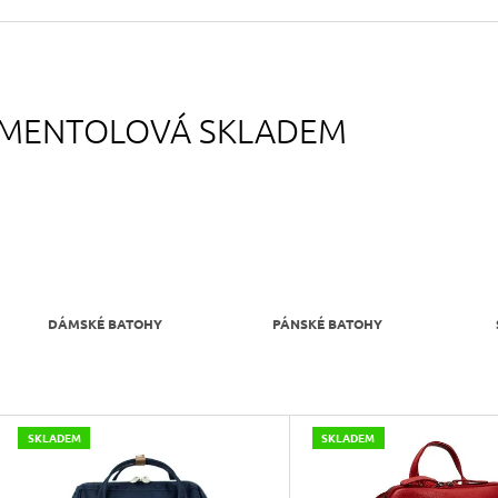
490 Kč
699 Kč
Původně:
590 Kč
Původně:
799 Kč
MENTOLOVÁ SKLADEM
DÁMSKÉ BATOHY
PÁNSKÉ BATOHY
V
SKLADEM
SKLADEM
Ý
P