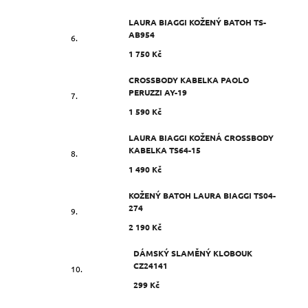
LAURA BIAGGI KOŽENÝ BATOH TS-
AB954
1 750 Kč
CROSSBODY KABELKA PAOLO
PERUZZI AY-19
1 590 Kč
LAURA BIAGGI KOŽENÁ CROSSBODY
KABELKA TS64-15
1 490 Kč
KOŽENÝ BATOH LAURA BIAGGI TS04-
274
2 190 Kč
DÁMSKÝ SLAMĚNÝ KLOBOUK
CZ24141
299 Kč