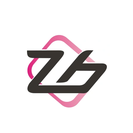
CO POTŘEBUJETE NAJÍT?
HLEDAT
DOPORUČUJEME
DÁMSKÝ SLAMĚNÝ KLOBOUK CZ25278
LETNÍ KABELKA 