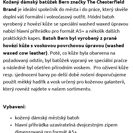
Kožený dámský batůžek Bern značky The Chesterfield
Brand
je ideální společník do města i do práce, který skvěle
doplní váš formální i volnočasový outfit. Módní batoh
vyrobený z hovězí kůže se speciální washed waxed úpravou
nabízí hlavní příhrádku pro formát A5+ a několik dalších
praktických kapes.
Batoh Bern byl vyrobený z prané
hovězí kůže s voskovou povrchovou úpravou (washed
waxed cow leather)
. Poté, co kůže byla obarvena na
požadovaný odstín, byl batůžek vypraný ve speciální pračce
a následně byl ošetřen přírodním voskem. Pro oživení kůže
resp. sjednocení barvy po delší době nošení doporučujeme
použít měkký hadřík a vosk určený pro koženou galanterii,
který rovněž najdete v našem sortimentu.
Vybavení:
kožený dámský městský batoh
hlavní přihrádka uzavíratelná dvojcestným zipem
dimenzovaná pro formát A5+