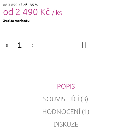
od 3 890 Kč
až –35 %
od
2 490 Kč
/ ks
Měrná
Zvolte variantu
cena:
DO
KOŠÍKU
POPIS
SOUVISEJÍCÍ (3)
HODNOCENÍ (1)
DISKUZE