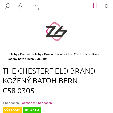
K
Přejít
NÁKUP
M
HLEDAT
CZK
na
KOŠÍK
O
PŘIHLÁŠENÍ
ZPĚT
ZPĚT
obsah
Š
Í
C
K
O
P
O
T
Domů
Batohy
/
Dámské batohy
/
Kožené batohy
/
The Chesterfield Brand
kožený batoh Bern C58.0305
Ř
E
THE CHESTERFIELD BRAND
B
KOŽENÝ BATOH BERN
U
J
C58.0305
E
T
Průměrné
1 hodnocení
Podrobnosti hodnocení
E
hodnocení
VÝPRODEJ
SKLADEM
N
produktu