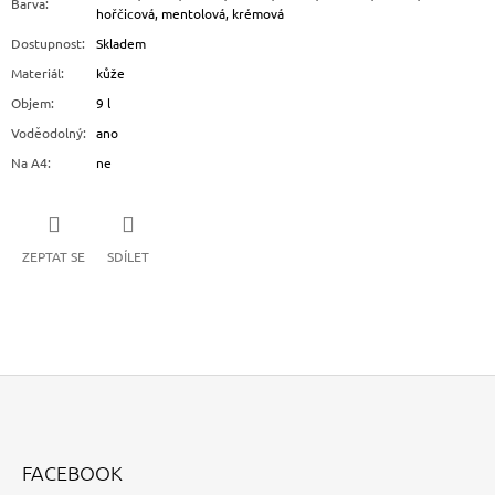
Barva
:
hořčicová, mentolová, krémová
Dostupnost
:
Skladem
Materiál
:
kůže
Objem
:
9 l
Voděodolný
:
ano
Na A4
:
ne
ZEPTAT SE
SDÍLET
Z
Á
FACEBOOK
P