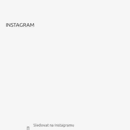
A
T
Í
INSTAGRAM
Sledovat na Instagramu