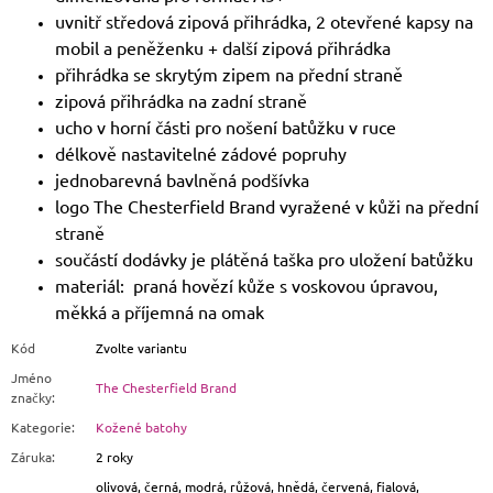
uvnitř středová zipová přihrádka, 2 otevřené kapsy na
mobil a peněženku + další zipová přihrádka
přihrádka se skrytým zipem na přední straně
zipová přihrádka na zadní straně
ucho v horní části pro nošení batůžku v ruce
délkově nastavitelné zádové popruhy
jednobarevná bavlněná podšívka
logo The Chesterfield Brand vyražené v kůži na přední
straně
součástí dodávky je plátěná taška pro uložení batůžku
materiál: praná hovězí kůže s voskovou úpravou,
měkká a příjemná na omak
Kód
Zvolte variantu
Jméno
The Chesterfield Brand
značky
:
Kategorie
:
Kožené batohy
Záruka
:
2 roky
olivová, černá, modrá, růžová, hnědá, červená, fialová,