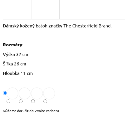
J
E
M
E
Dámský kožený batoh značky The Chesterfield Brand.
DÁMSKÝ
KŠILT
CZ26131
Rozměry
:
355
Výška 32 cm
Kč
Původně:
Šířka 26 cm
390
Kč
Hloubka 11 cm
Můžeme doručit do:
Zvolte variantu