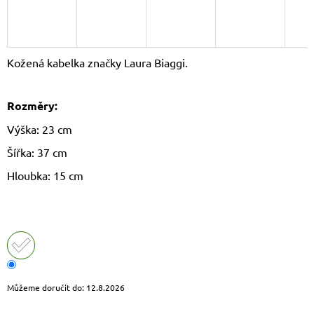
J
E
M
E
Kožená kabelka značky Laura Biaggi.
DÁMSKÝ
KŠILT
Rozměry:
CZ26131
355
Výška: 23 cm
Kč
Původně:
Šířka: 37 cm
390
Kč
Hloubka: 15 cm
Můžeme doručit do:
12.8.2026