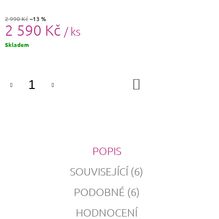
2 990 Kč
–13 %
2 590 Kč
/ ks
Měrná
Skladem
cena:
DO
KOŠÍKU
POPIS
SOUVISEJÍCÍ (6)
PODOBNÉ (6)
HODNOCENÍ