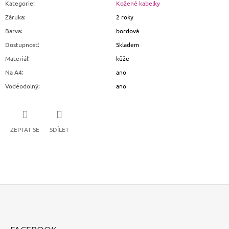
Kategorie
:
Kožené kabelky
Záruka
:
2 roky
Barva
:
bordová
Dostupnost
:
Skladem
Materiál
:
kůže
Na A4
:
ano
Voděodolný
:
ano
ZEPTAT SE
SDÍLET
Z
Á