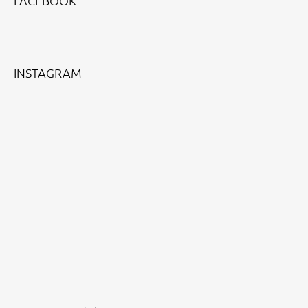
FACEBOOK
P
A
T
Í
INSTAGRAM