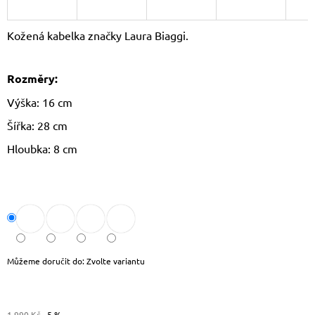
J
E
Kožená kabelka značky Laura Biaggi.
M
E
Rozměry:
CROSSBODY
KABELKA
Výška: 16 cm
PAOLO
PERUZZI
Šířka: 28 cm
AY-
19
Hloubka: 8 cm
1
590
Kč
Původně:
1
690
Kč
Můžeme doručit do:
Zvolte variantu
1 990 Kč
–5 %