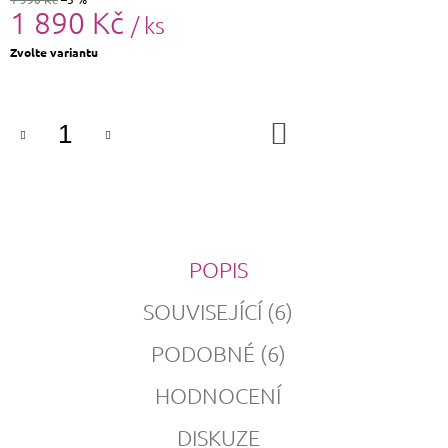
1 890 Kč
/ ks
Měrná
Zvolte variantu
cena:
DO
KOŠÍKU
POPIS
SOUVISEJÍCÍ (6)
PODOBNÉ (6)
HODNOCENÍ
DISKUZE