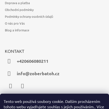
Doprava a platba
Obchodní podmínky
Podmínky ochrany osobních údajů
O nás pro Vás
Blog a informace
KONTAKT
+420606080211
info@zoberbatoh.cz
Facebook
Instagram
Tento web používá soubory cookie. Dalším procházením
tohoto webu vyjadřujete souhlas s jejich používáním.. Více
PŘIJÍMÁME ONLINE PLATBY