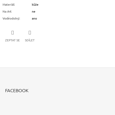
Materiál
:
kůže
Na A4
:
ne
Voděodolný
:
ano
ZEPTAT SE
SDÍLET
Z
Á
FACEBOOK
P
A
T
Í