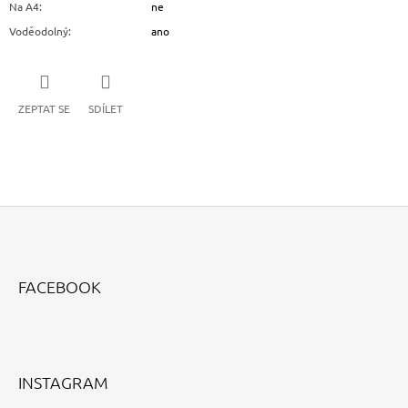
Na A4
:
ne
Voděodolný
:
ano
ZEPTAT SE
SDÍLET
Z
Á
FACEBOOK
P
A
T
Í
INSTAGRAM