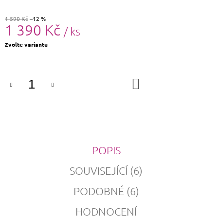
1 590 Kč
–12 %
1 390 Kč
/ ks
Měrná
Zvolte variantu
cena:
DO
KOŠÍKU
POPIS
SOUVISEJÍCÍ (6)
PODOBNÉ (6)
HODNOCENÍ