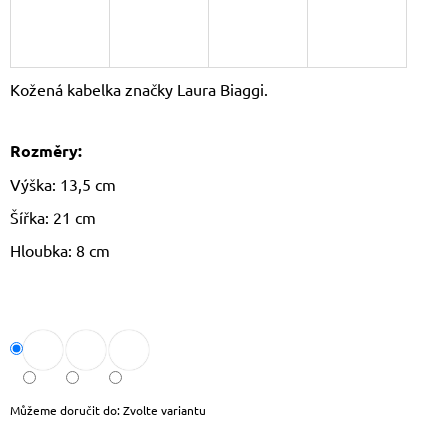
J
E
M
E
Kožená kabelka značky Laura Biaggi.
CROSSBODY
KABELKA
Rozměry:
PAOLO
PERUZZI
Výška: 13,5 cm
AY-
19
Šířka: 21 cm
1
590
Hloubka: 8 cm
Kč
Původně:
1
690
Kč
Můžeme doručit do:
Zvolte variantu