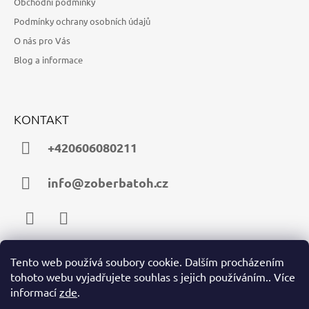
Obchodní podmínky
Podmínky ochrany osobních údajů
O nás pro Vás
Blog a informace
KONTAKT
+420606080211
info@zoberbatoh.cz
Facebook
Instagram
Tento web používá soubory cookie. Dalším procházením
tohoto webu vyjadřujete souhlas s jejich používáním.. Více
PŘIJÍMÁME ONLINE PLATBY
informací
zde
.