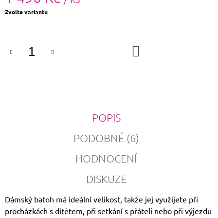
Měrná
Zvolte variantu
cena:
DO
KOŠÍKU
POPIS
PODOBNÉ (6)
HODNOCENÍ
DISKUZE
Dámský batoh má ideální velikost, takže jej využijete při
procházkách s dítětem, při setkání s přáteli nebo při výjezdu