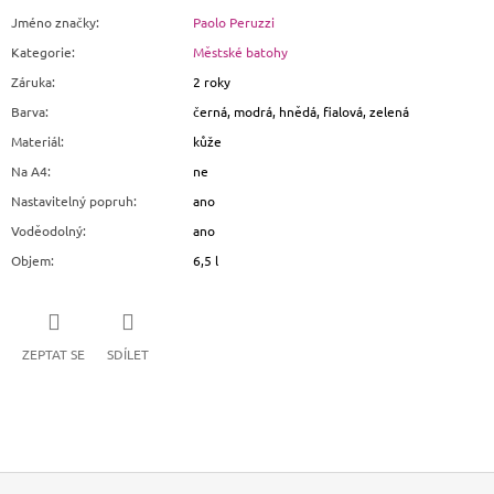
Jméno značky
:
Paolo Peruzzi
Kategorie
:
Městské batohy
Záruka
:
2 roky
Barva
:
černá, modrá, hnědá, fialová, zelená
Materiál
:
kůže
Na A4
:
ne
Nastavitelný popruh
:
ano
Voděodolný
:
ano
Objem
:
6,5 l
ZEPTAT SE
SDÍLET