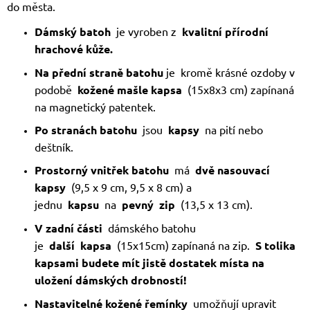
do města.
Dámský batoh
je vyroben z
kvalitní přírodní
hrachové kůže.
Na přední straně batohu
je kromě krásné ozdoby v
podobě
kožené mašle
kapsa
(15x8x3 cm) zapínaná
na magnetický patentek.
Po stranách batohu
jsou
kapsy
na pití nebo
deštník.
Prostorný vnitřek batohu
má
dvě nasouvací
kapsy
(9,5 x 9 cm, 9,5 x 8 cm) a
jednu
kapsu
na
pevný
zip
(13,5 x 13 cm).
V zadní části
dámského batohu
je
další
kapsa
(15x15cm) zapínaná na zip.
S tolika
kapsami budete mít jistě dostatek místa na
uložení dámských drobností!
Nastavitelné kožené řemínky
umožňují upravit