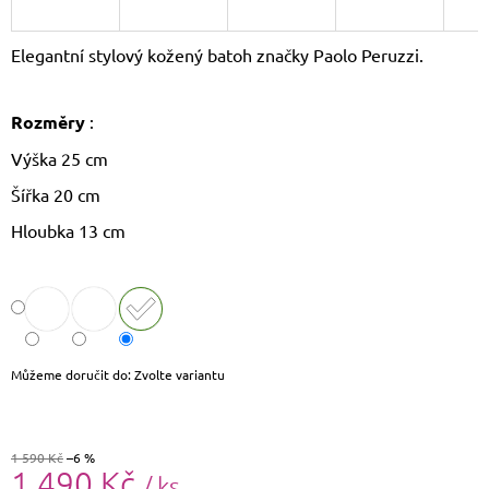
J
E
Elegantní stylový kožený batoh značky Paolo Peruzzi.
M
E
Rozměry
:
DÁMSKÝ
SLAMĚNÝ
Výška 25 cm
KLOBOUK
CZ25278
Šířka 20 cm
490
Hloubka 13 cm
Kč
Původně:
590
Kč
Můžeme doručit do:
Zvolte variantu
1 590 Kč
–6 %
1 490 Kč
/ ks