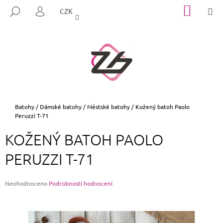
K
Přejít
NÁKUP
M
HLEDAT
CZK
na
KOŠÍK
O
PŘIHLÁŠENÍ
ZPĚT
ZPĚT
obsah
Š
Í
C
K
O
P
O
T
Domů
Batohy
/
Dámské batohy
/
Městské batohy
/
Kožený batoh Paolo
Peruzzi T-71
Ř
E
KOŽENÝ BATOH PAOLO
B
PERUZZI T-71
U
J
E
Průměrné
Neohodnoceno
Podrobnosti hodnocení
hodnocení
T
produktu
E
je
0,0
N