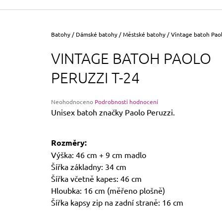
355 Kč
Původně:
390 Kč
Domů
Batohy
/
Dámské batohy
/
Městské batohy
/
Vintage batoh Paol
VINTAGE BATOH PAOLO
PERUZZI T-24
Průměrné
Neohodnoceno
Podrobnosti hodnocení
hodnocení
Unisex batoh značky Paolo Peruzzi.
produktu
je
0,0
Rozměry:
z
Výška: 46 cm + 9 cm madlo
5
hvězdiček.
Šířka základny: 34 cm
Šířka včetně kapes: 46 cm
Hloubka: 16 cm (měřeno plošně)
Šířka kapsy zip na zadní straně: 16 cm