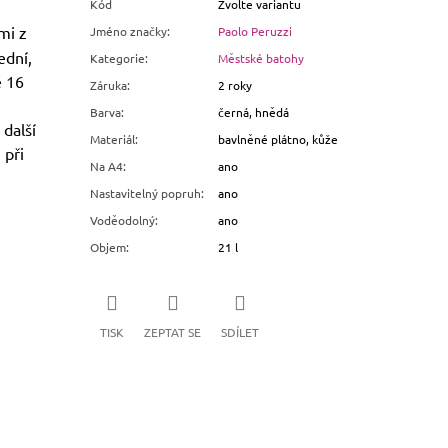
Kód
Zvolte variantu
mi z
Jméno značky
:
Paolo Peruzzi
ední,
Kategorie
:
Městské batohy
e 16
Záruka
:
2 roky
Barva
:
černá, hnědá
 další
Materiál
:
bavlněné plátno, kůže
 při
Na A4
:
ano
Nastavitelný popruh
:
ano
Voděodolný
:
ano
Objem
:
21 l
TISK
ZEPTAT SE
SDÍLET