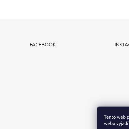
Z
Á
FACEBOOK
INST
P
A
T
Í
Tento web p
webu vyjadřu