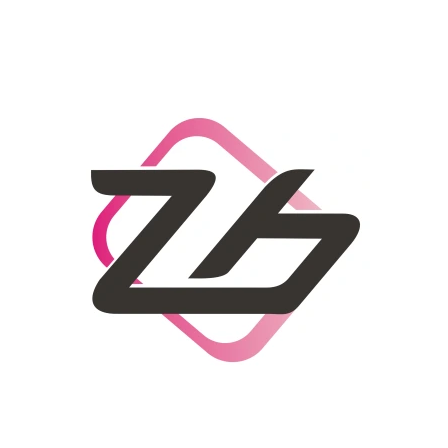
CO POTŘEBUJETE NAJÍT?
HLEDAT
DOPORUČUJEME
DÁMSKÝ SLAMĚNÝ KLOBOUK CZ25278
LETNÍ KABELKA 