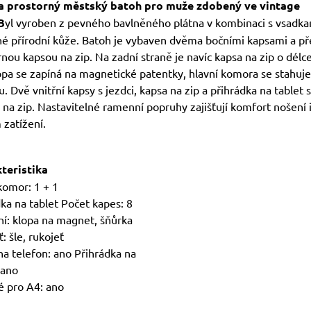
a prostorný městský batoh pro muže zdobený ve vintage
B
yl vyroben z pevného bavlněného plátna v kombinaci s vsadka
é přírodní kůže. Batoh je vybaven dvěma bočními kapsami a př
nou kapsou na zip. Na zadní straně je navíc kapsa na zip o délc
opa se zapíná na magnetické patentky, hlavní komora se stahuje
. Dvě vnitřní kapsy s jezdci, kapsa na zip a přihrádka na tablet s
na zip. Nastavitelné ramenní popruhy zajišťují komfort nošení i
 zatížení.
teristika
komor: 1 + 1
ka na tablet Počet kapes: 8
ní: klopa na magnet, šňůrka
: šle, rukojeť
na telefon: ano Přihrádka na
 ano
 pro A4: ano