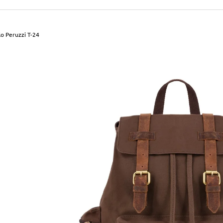
490 Kč
699 Kč
Původně:
590 Kč
Původně:
799 Kč
o Peruzzi T-24