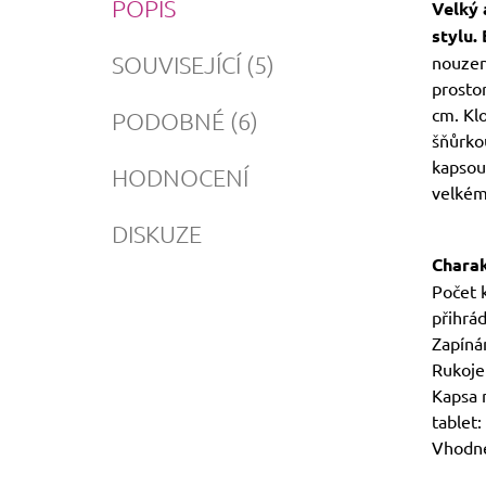
POPIS
Velký 
stylu. 
SOUVISEJÍCÍ (5)
nouzen
prostor
cm. Kl
PODOBNÉ (6)
šňůrkou
kapsou 
HODNOCENÍ
velkém
DISKUZE
Charak
Počet 
přihrád
Zapíná
Rukojeť
Kapsa 
tablet:
Vhodné