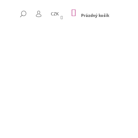
NÁKUPNÍ
HLEDAT
CZK
KOŠÍK
Prázdný košík
PŘIHLÁŠENÍ
Následující
SULLY