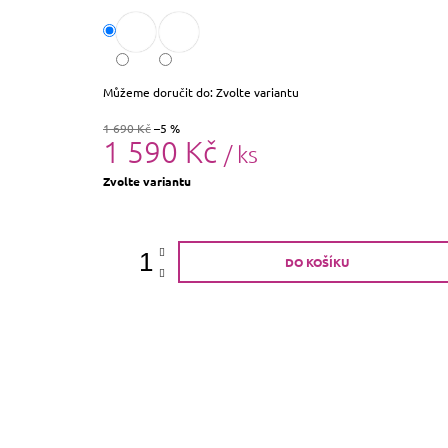
Můžeme doručit do:
Zvolte variantu
1 690 Kč
–5 %
1 590 Kč
/ ks
Měrná
Zvolte variantu
cena:
DO KOŠÍKU