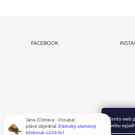
Z
Á
FACEBOOK
INST
P
A
T
Í
Tento web p
Jana (Ostrava - Poruba)
webu vyjadřu
právě objednal:
Dámský slaměný