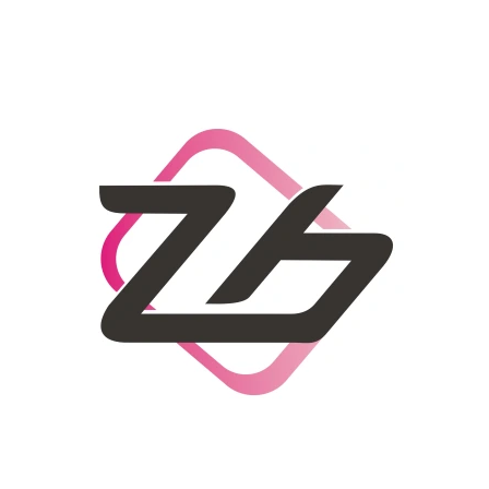
CO POTŘEBUJETE NAJÍT?
HLEDAT
DOPORUČUJEME
DÁMSKÝ SLAMĚNÝ KLOBOUK CZ25278
LETNÍ KABELKA 