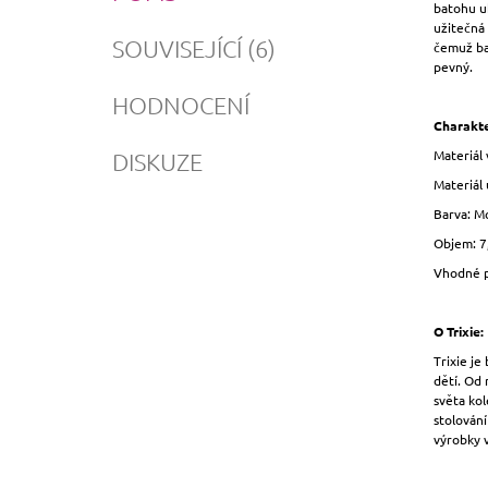
batohu uk
užitečná 
SOUVISEJÍCÍ (6)
čemuž ba
pevný.
HODNOCENÍ
Charakte
Materiál
DISKUZE
Materiál 
Barva: M
Objem: 7,
Vhodné p
O Trixie:
Trixie je
dětí. Od 
světa kol
stolování
výrobky 