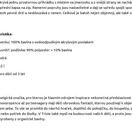
rývá jednu prostornou přihrádku s místem na jmenovku a z vnější strany se nacház
přední kapsa na zip. Ramenní popruhy jsou nastavitelné a dají se vpředu spojit spo
toh pevně drží a nesklouzává z ramen. Celkově je batoh nejen objemný, ale také o
ristika:
 venku: 100% bavlna s vodoodpudivým akrylovým povlakem
uvnitř: podšívka: 90% polyester + 10% bavlna
odrá
5 l
ro děti od 3 let
 belgická značka, pro kterou je hlavním zdrojem inspirace nekonečná představivost
novorozence až po teenagery mají děti obrovskou fantazii, kterou používají k obje
em sebe. To vše se promítá do návrhů hraček, doplňků do pokojíčku, do koupelny, p
 nebo potřeb do školky. V Trixie také myslí na budoucnost našich dětí, a proto jso
vyrobeny z organické bavlny.