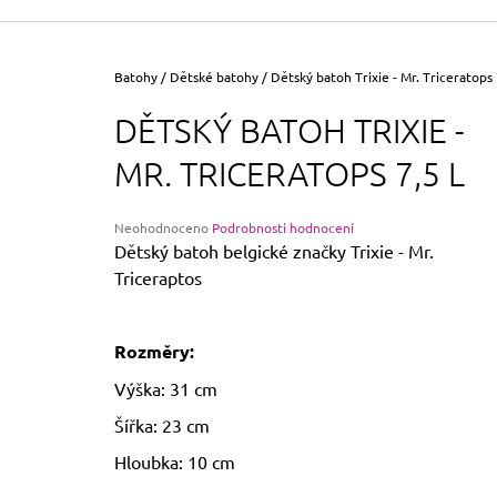
355 Kč
Původně:
390 Kč
Domů
Batohy
/
Dětské batohy
/
Dětský batoh Trixie - Mr. Triceratops 
DĚTSKÝ BATOH TRIXIE -
MR. TRICERATOPS 7,5 L
Průměrné
Neohodnoceno
Podrobnosti hodnocení
hodnocení
Dětský batoh belgické značky Trixie - Mr.
produktu
Triceraptos
je
0,0
z
5
Rozměry:
hvězdiček.
Výška: 31 cm
Šířka: 23 cm
Hloubka: 10 cm