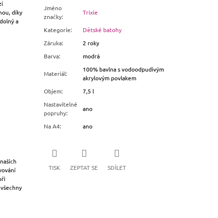
í
Jméno
nou, díky
Trixie
značky
:
dolný a
Kategorie
:
Dětské batohy
Záruka
:
2 roky
Barva
:
modrá
100% bavlna s vodoodpudivým
Materiál
:
akrylovým povlakem
Objem
:
7,5 l
Nastavitelné
ano
popruhy
:
Na A4
:
ano
 našich
TISK
ZEPTAT SE
SDÍLET
vování
ři
u všechny