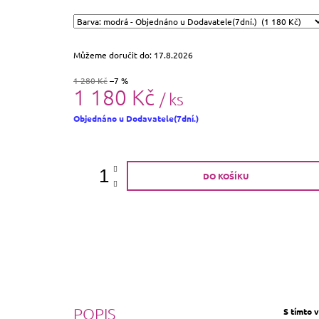
Můžeme doručit do:
17.8.2026
1 280 Kč
–7 %
1 180 Kč
/ ks
Měrná
Objednáno u Dodavatele(7dní.)
cena:
DO KOŠÍKU
POPIS
S tímto 