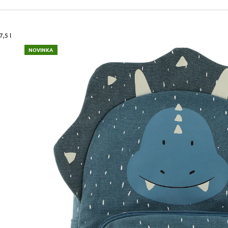
490 Kč
699 Kč
Původně:
590 Kč
Původně:
799 Kč
7,5 l
NOVINKA