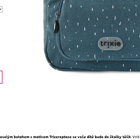
veselým batohem s motivem Triceraptose se vaše dítě bude do školky těšit
. Vni