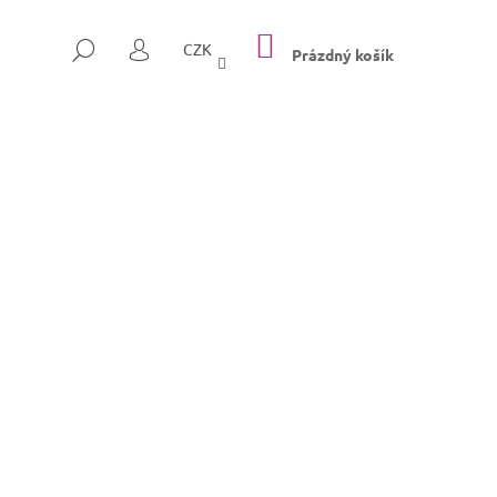
NÁKUPNÍ
HLEDAT
CZK
KOŠÍK
Prázdný košík
PŘIHLÁŠENÍ
Následující
SULLY