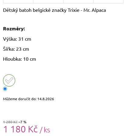
J
Dětský batoh belgické značky Trixie - Mr. Alpaca
E
M
E
Rozměry:
LAURA
Výška: 31 cm
BIAGGI
KOŽENÁ
Šířka: 23 cm
CROSSBODY
KABELKA
Hloubka: 10 cm
TS64-
15
1
490
Kč
Původně:
1
Můžeme doručit do:
14.8.2026
790
Kč
1 280 Kč
–7 %
1 180 Kč
/ ks