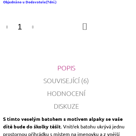
Měrná
Objednáno u Dodavatele(7dní.)
cena:
DO
KOŠÍKU
POPIS
SOUVISEJÍCÍ (6)
HODNOCENÍ
DISKUZE
S tímto veselým batohem s motivem alpaky se vaše
dítě bude do školky těšit
. Vnitřek batohu ukrývá jednu
prostornou přihrádku s místem na jmenovku a z vnější