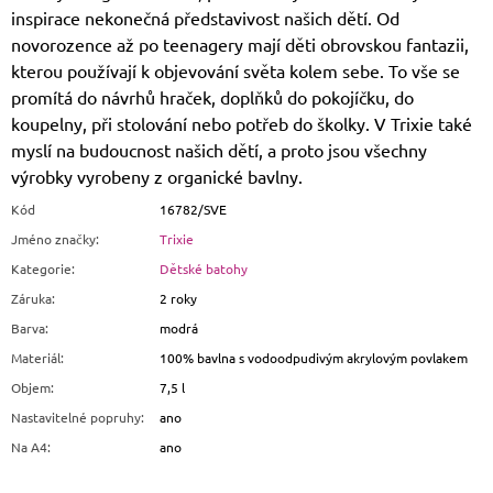
inspirace nekonečná představivost našich dětí. Od
novorozence až po teenagery mají děti obrovskou fantazii,
kterou používají k objevování světa kolem sebe. To vše se
promítá do návrhů hraček, doplňků do pokojíčku, do
koupelny, při stolování nebo potřeb do školky. V Trixie také
myslí na budoucnost našich dětí, a proto jsou všechny
výrobky vyrobeny z organické bavlny.
Kód
16782/SVE
Jméno značky
:
Trixie
Kategorie
:
Dětské batohy
Záruka
:
2 roky
Barva
:
modrá
Materiál
:
100% bavlna s vodoodpudivým akrylovým povlakem
Objem
:
7,5 l
Nastavitelné popruhy
:
ano
Na A4
:
ano