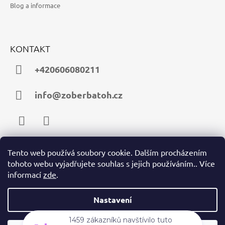
Blog a informace
KONTAKT
+420606080211
info@zoberbatoh.cz
Facebook
Instagram
Tento web používá soubory cookie. Dalším procházením
tohoto webu vyjadřujete souhlas s jejich používáním.. Více
PŘIJÍMÁME ONLINE PLATBY
informací
zde
.
Nastavení