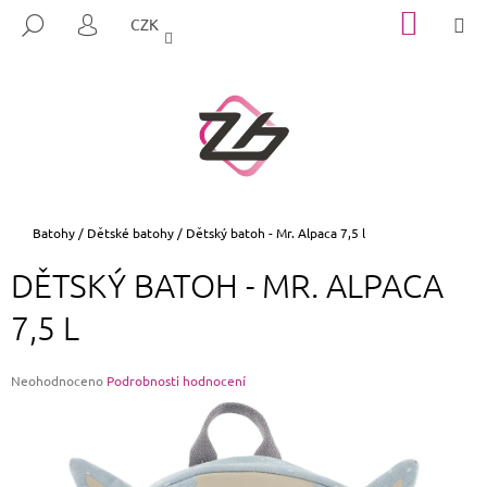
K
Přejít
NÁKUP
M
HLEDAT
CZK
na
KOŠÍK
O
PŘIHLÁŠENÍ
ZPĚT
ZPĚT
obsah
Š
Í
C
K
O
P
O
T
Domů
Batohy
/
Dětské batohy
/
Dětský batoh - Mr. Alpaca 7,5 l
Ř
DĚTSKÝ BATOH - MR. ALPACA
E
B
7,5 L
U
J
Průměrné
Neohodnoceno
Podrobnosti hodnocení
E
hodnocení
produktu
T
je
E
0,0
z
N