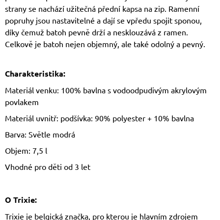
strany se nachází užitečná přední kapsa na zip. Ramenní
popruhy jsou nastavitelné a dají se vpředu spojit sponou,
díky čemuž batoh pevně drží a nesklouzává z ramen.
Celkově je batoh nejen objemný, ale také odolný a pevný.
Charakteristika:
Materiál venku: 100% bavlna s vodoodpudivým akrylovým
povlakem
Materiál uvnitř: podšívka: 90% polyester + 10% bavlna
Barva: Světle modrá
Objem: 7,5 l
Vhodné pro děti od 3 let
O Trixie:
Trixie je belgická značka, pro kterou je hlavním zdrojem