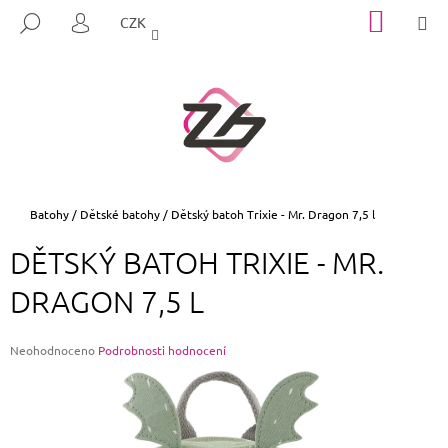
K
Přejít
NÁKUP
M
HLEDAT
CZK
na
KOŠÍK
O
PŘIHLÁŠENÍ
ZPĚT
ZPĚT
obsah
Š
Í
C
K
O
P
O
T
Domů
Batohy
/
Dětské batohy
/
Dětský batoh Trixie - Mr. Dragon 7,5 l
Ř
DĚTSKÝ BATOH TRIXIE - MR.
E
B
DRAGON 7,5 L
U
J
Průměrné
Neohodnoceno
Podrobnosti hodnocení
E
hodnocení
produktu
T
je
E
0,0
z
N