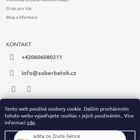
O nás pro Vás
Blog a informace
KONTAKT
+420606080211
info@zoberbatoh.cz
Facebook
Instagram
Tento web používá soubory cookie. Dalším procházením
tohoto webu vyjadřujete souhlas s jejich používáním.. Více
PŘIJÍMÁME ONLINE PLATBY
informací
zde
.
Nastavení
edita ze Zruče-Sence