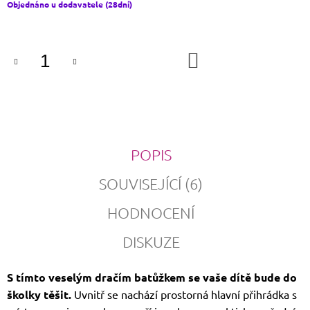
Měrná
Objednáno u dodavatele (28dní)
cena:
DO
KOŠÍKU
POPIS
SOUVISEJÍCÍ (6)
HODNOCENÍ
DISKUZE
S tímto veselým dračím batůžkem se vaše dítě bude do
školky těšit.
Uvnitř se nachází prostorná hlavní přihrádka s