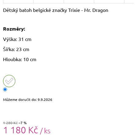
J
Dětský batoh belgické značky Trixie - Mr. Dragon
E
M
E
Rozměry:
LAURA
Výška: 31 cm
BIAGGI
KOŽENÝ
Šířka: 23 cm
BATOH
TS-
Hloubka: 10 cm
AB954
1
750
Kč
Původně:
1
790
Můžeme doručit do:
9.9.2026
Kč
1 280 Kč
–7 %
1 180 Kč
/ ks