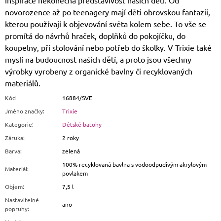
inspirace nekonečná představivost našich dětí. Od
novorozence až po teenagery mají děti obrovskou fantazii,
kterou používají k objevování světa kolem sebe. To vše se
promítá do návrhů hraček, doplňků do pokojíčku, do
koupelny, při stolování nebo potřeb do školky. V Trixie také
myslí na budoucnost našich dětí, a proto jsou všechny
výrobky vyrobeny z organické bavlny či recyklovaných
materiálů.
Kód
16884/SVE
Jméno značky
:
Trixie
Kategorie
:
Dětské batohy
Záruka
:
2 roky
Barva
:
zelená
100% recyklovaná bavlna s vodoodpudivým akrylovým
Materiál
:
povlakem
Objem
:
7,5 l
Nastavitelné
ano
popruhy
: