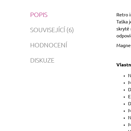
POPIS
Retro 
Taška j
skryté 
SOUVISEJÍCÍ (6)
odpovíd
HODNOCENÍ
Magnet
DISKUZE
Vlastn
N
M
D
E
D
M
N
M