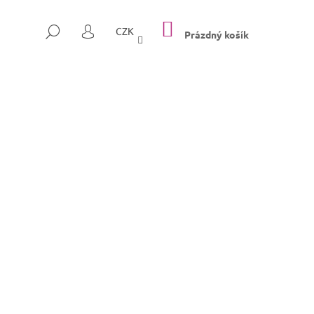
NÁKUPNÍ
HLEDAT
CZK
KOŠÍK
Prázdný košík
PŘIHLÁŠENÍ
Následující
SULLY