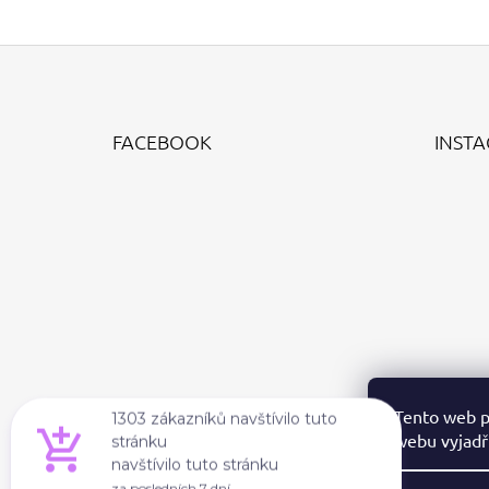
Z
Á
FACEBOOK
INST
P
A
T
Í
Tento web p
webu vyjadřu
1303 zákazníků navštívilo tuto
stránku