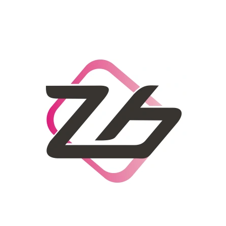
CO POTŘEBUJETE NAJÍT?
HLEDAT
DOPORUČUJEME
DÁMSKÝ SLAMĚNÝ KLOBOUK CZ25278
LETNÍ KABELKA 