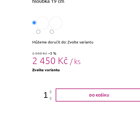
hloubka 19 cm
Můžeme doručit do:
Zvolte variantu
2 550 Kč
–3 %
2 450 Kč
/ ks
Měrná
Zvolte variantu
cena:
DO KOŠÍKU