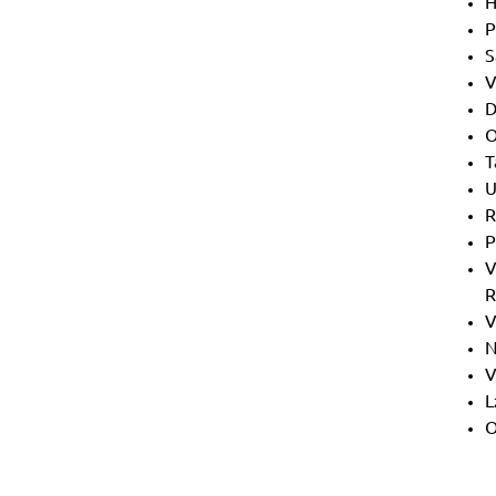
H
P
S
V
D
O
T
U
R
P
V
R
V
N
V
L
O