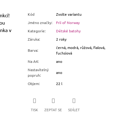
Kód
Zvolte variantu
nkcí!
sou
Jméno značky
:
Frii of Norway
ěnka v
Kategorie
:
Dětské batohy
Záruka
:
2 roky
černá, modrá, růžová, fialová,
Barva
:
fuchsiová
Na A4
:
ano
Nastavitelný
ano
popruh
:
Objem
:
22 l
TISK
ZEPTAT SE
SDÍLET