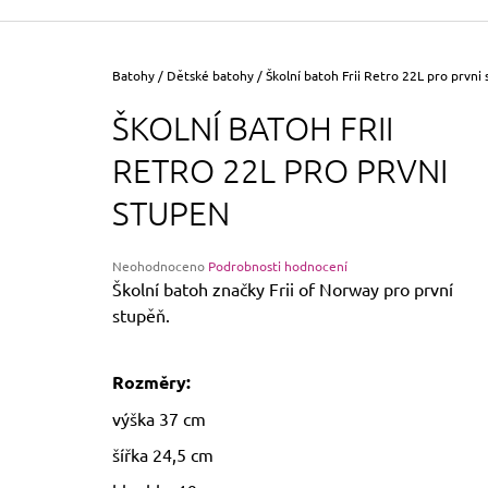
355 Kč
Původně:
390 Kč
Domů
Batohy
/
Dětské batohy
/
Školní batoh Frii Retro 22L pro prvni
ŠKOLNÍ BATOH FRII
RETRO 22L PRO PRVNI
STUPEN
Průměrné
Neohodnoceno
Podrobnosti hodnocení
hodnocení
Školní batoh značky Frii of Norway pro první
produktu
stupěň.
je
0,0
z
Rozměry:
5
hvězdiček.
výška 37 cm
šířka 24,5 cm