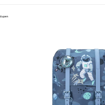
490 Kč
699 Kč
Původně:
590 Kč
Původně:
799 Kč
 stupen