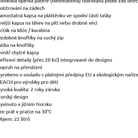
liníková opěrka páteře (odnímatelná) tvarovaná podle zad dítě
olstrování na zádech
amostatná kapsa na pláštěnku ve spodní části tašky
nější kapsa na láhev na pití nebo drobné věci
ržák na klíče / karabina
zdobné knoflíky na suchý zip
aška na knoflíky
vnitř chytré kapsy
eflexní detaily (přes 20 ks!) integrované do designu
opruh na přenášení
yrobeno v souladu s platnými předpisy EU a ekologickým naříz
EACH pro výrobky pro děti
ysoká kvalita: 2 roky záruka
orský design
yvinuto v jižním Norsku
ze prát v pračce na 30°C
bjem: 22 litrů