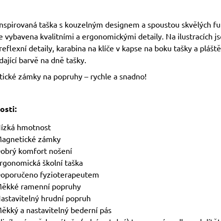
inspirovaná taška s kouzelným designem a spoustou skvělých fu
e vybavena kvalitními a ergonomickými detaily. Na ilustracích j
reflexní detaily, karabina na klíče v kapse na boku tašky a plášt
ající barvě na dně tašky.
ické zámky na popruhy – rychle a snadno!
osti:
ízká hmotnost
agnetické zámky
obrý komfort nošení
rgonomická školní taška
oporučeno fyzioterapeutem
ěkké ramenní popruhy
astavitelný hrudní popruh
ěkký a nastavitelný bederní pás