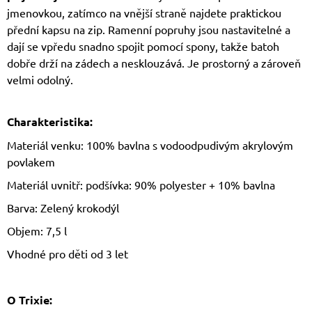
jmenovkou, zatímco na vnější straně najdete praktickou
přední kapsu na zip. Ramenní popruhy jsou nastavitelné a
dají se vpředu snadno spojit pomocí spony, takže batoh
dobře drží na zádech a nesklouzává. Je prostorný a zároveň
velmi odolný.
Charakteristika:
Materiál venku: 100% bavlna s vodoodpudivým akrylovým
povlakem
Materiál uvnitř: podšívka: 90% polyester + 10% bavlna
Barva: Zelený krokodýl
Objem: 7,5 l
Vhodné pro děti od 3 let
O Trixie: