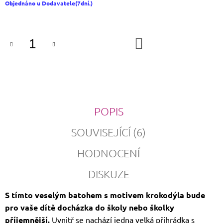
Měrná
Objednáno u Dodavatele(7dní.)
cena:
DO
KOŠÍKU
POPIS
SOUVISEJÍCÍ (6)
HODNOCENÍ
DISKUZE
S tímto veselým batohem s motivem krokodýla bude
pro vaše dítě docházka do školy nebo školky
příjemnější.
Uvnitř se nachází jedna velká přihrádka s