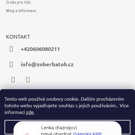
O nás pro Vás
Blog a informace
KONTAKT
+420606080211
info@zoberbatoh.cz
Facebook
Instagram
Tento web používá soubory cookie. Dalším procházením
tohoto webu vyjadřujete souhlas s jejich používáním.. Více
PŘIJÍMÁME ONLINE PLATBY
informací
zde
.
Nastavení