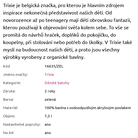
Trixie je belgická značka, pro kterou je hlavním zdrojem
inspirace nekonečná představivost našich dětí. Od
novorozence až po teenagery mají děti obrovskou fantazii,
kterou používají k objevování světa kolem sebe. To vše se
promítá do návrhů hraček, doplňků do pokojíčku, do
koupelny, při stolování nebo potřeb do školky. V Trixie také
myslí na budoucnost našich dětí, a proto jsou všechny
výrobky vyrobeny z organické bavlny.
Kód
16635/ZEL
Jméno značky
:
Trixie
Kategorie
:
Dětské batohy
Záruka
:
2 roky
Barva
:
zelená
Materiál
:
100% bavlna s vodoodpudivým akrylovým povlakem
Objem
:
7,5 l
Nastavitelné popruhy
:
ano
Na A4
:
ano