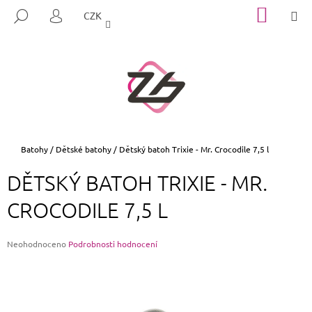
K
Přejít
NÁKUP
M
HLEDAT
CZK
na
KOŠÍK
O
PŘIHLÁŠENÍ
ZPĚT
ZPĚT
obsah
Š
Í
C
K
O
P
O
T
Domů
Batohy
/
Dětské batohy
/
Dětský batoh Trixie - Mr. Crocodile 7,5 l
Ř
DĚTSKÝ BATOH TRIXIE - MR.
E
B
CROCODILE 7,5 L
U
J
Průměrné
Neohodnoceno
Podrobnosti hodnocení
E
hodnocení
produktu
T
je
E
0,0
z
N