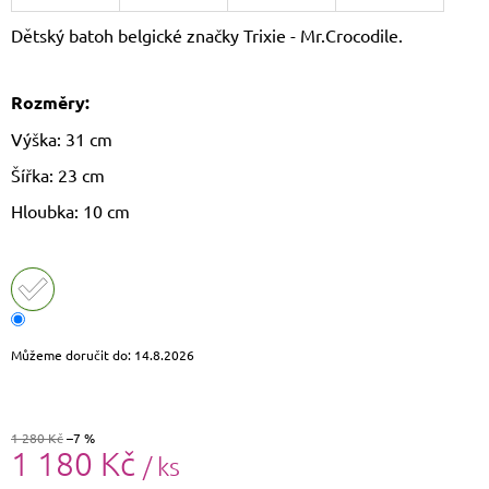
J
Dětský batoh belgické značky Trixie - Mr.Crocodile.
E
M
E
Rozměry:
DÁMSKÝ
Výška: 31 cm
KŠILT
CZ26131
Šířka: 23 cm
355
Hloubka: 10 cm
Kč
Původně:
390
Kč
Můžeme doručit do:
14.8.2026
1 280 Kč
–7 %
1 180 Kč
/ ks