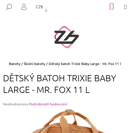
K
Přejít
NÁKUP
M
HLEDAT
CZK
na
KOŠÍK
O
PŘIHLÁŠENÍ
ZPĚT
ZPĚT
obsah
Š
Í
C
K
O
P
O
T
Domů
Batohy
/
Školní batohy
/
Dětský batoh Trixie Baby Large - Mr. Fox 11 l
Ř
DĚTSKÝ BATOH TRIXIE BABY
E
B
LARGE - MR. FOX 11 L
U
J
Průměrné
Neohodnoceno
Podrobnosti hodnocení
E
hodnocení
produktu
T
je
E
0,0
z
N