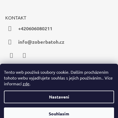
KONTAKT
+420606080211
info@zoberbatoh.cz
Facebook
Instagram
Tento web používá soubory cookie. Dalším procházením
tohoto webu vyjadřujete souhlas s jejich používáním.. Více
PŘIJÍMÁME ONLINE PLATBY
informací
zde
.
Nastavení
Souhlasím
© 2026 zoberbatoh.cz. Všechna práva vyhrazena.
Vytvořil Shoptet