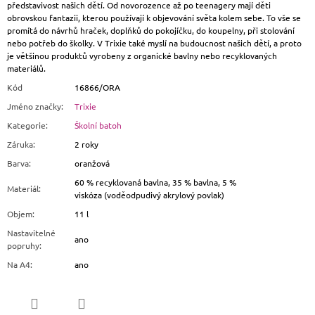
představivost našich dětí. Od novorozence až po teenagery mají děti
obrovskou fantazii, kterou používají k objevování světa kolem sebe. To vše se
promítá do návrhů hraček, doplňků do pokojíčku, do koupelny, při stolování
nebo potřeb do školky. V Trixie také myslí na budoucnost našich dětí, a proto
je většinou produktů vyrobeny z organické bavlny nebo recyklovaných
materiálů.
Kód
16866/ORA
Jméno značky
:
Trixie
Kategorie
:
Školní batoh
Záruka
:
2 roky
Barva
:
oranžová
60 % recyklovaná bavlna, 35 % bavlna, 5 %
Materiál
:
viskóza (voděodpudivý akrylový povlak)
Objem
:
11 l
Nastavitelné
ano
popruhy
:
Na A4
:
ano