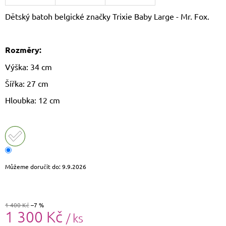
J
Dětský batoh belgické značky Trixie Baby Large - Mr. Fox.
E
M
E
Rozměry:
CROSSBODY
Výška: 34 cm
KABELKA
PAOLO
Šířka: 27 cm
PERUZZI
AY-
Hloubka: 12 cm
19
1
590
Kč
Původně:
1
690
Kč
Můžeme doručit do:
9.9.2026
1 400 Kč
–7 %
1 300 Kč
/ ks