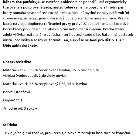
během dne potřebuje.
Je navržen s ohledem na pohodlí – má ergonomicky
tvarovaná a polstrovaná záda, nastavitelné ramenní popruhy a hrudní pás,
který pomáhá rovnoměrně rozložit váhu. Mezi důmyslné detaily patří vnitřní
síťovaná kapsa na zip, jmenovka a dvě ucha pro snadné nošení v ruce. Přední
kapsa na zip je doplněna reflexními prvky pro větší bezpečnost, zatímco dvě
boční kapsy jsou ideální na láhev s pitím nebo menší svačinu. Přední stranu
zdobí výšivka roztomilého zvířátka, která potěší každé dítě. Batoh má dostatek
místa i pro knihy a sešity ve formátu A4, a
skvěle se hodí pro děti v 1. a 2.
třídě základní školy.
Charakteristika:
Materiál venku: 60 % recyklovaná bavlna, 35 % bavlna, 5 %
viskóza (voděodpudivý akrylový povlak)
Materiál uvnitř: 85 % recyklovaný PES, 15 % bavlna
Barva: Oranžová
Objem: 11 l
Vhodné od: 3 roky +
O Trixie:
Trixie je belgická značka, pro kterou je hlavním zdrojem inspirace nekonečná