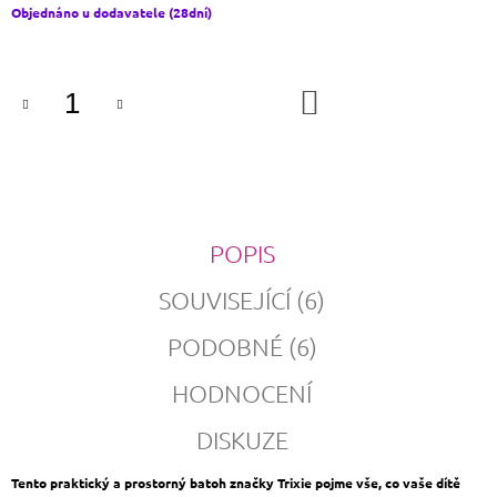
Měrná
Objednáno u dodavatele (28dní)
cena:
DO
KOŠÍKU
POPIS
SOUVISEJÍCÍ (6)
PODOBNÉ (6)
HODNOCENÍ
DISKUZE
Tento praktický a prostorný batoh značky Trixie pojme vše, co vaše dítě