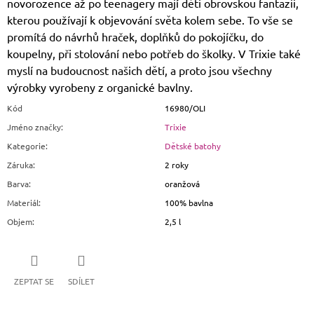
novorozence až po teenagery mají děti obrovskou fantazii,
kterou používají k objevování světa kolem sebe. To vše se
promítá do návrhů hraček, doplňků do pokojíčku, do
koupelny, při stolování nebo potřeb do školky. V Trixie také
myslí na budoucnost našich dětí, a proto jsou všechny
výrobky vyrobeny z organické bavlny.
Kód
16980/OLI
Jméno značky
:
Trixie
Kategorie
:
Dětské batohy
Záruka
:
2 roky
Barva
:
oranžová
Materiál
:
100% bavlna
Objem
:
2,5 l
ZEPTAT SE
SDÍLET