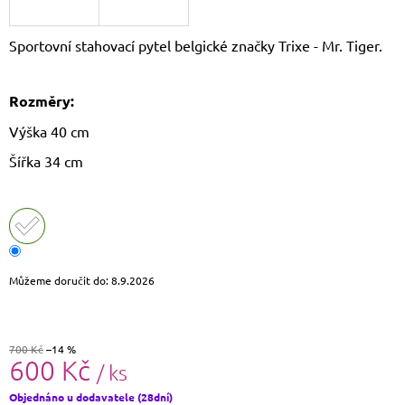
J
E
Sportovní stahovací pytel belgické značky Trixe - Mr. Tiger.
M
E
Rozměry:
LETNÍ
CROSSBODY
Výška 40 cm
KABELKA
JOY
Šířka 34 cm
620
Kč
Původně:
799
Kč
Můžeme doručit do:
8.9.2026
700 Kč
–14 %
600 Kč
/ ks
Měrná
Objednáno u dodavatele (28dní)