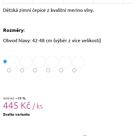
J
Dětská zimní čepice z kvalitní merino vlny.
E
M
E
Rozměry
:
DÁMSKÝ
Obvod hlavy: 42-48 cm (výběr z více velikosti)
SLAMĚNÝ
KLOBOUK
CZ25278
490
Kč
Původně:
590
Kč
550 Kč
–19 %
445 Kč
/ ks
Měrná
Zvolte variantu
cena: