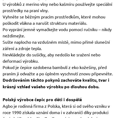
U výrobků z merino vlny nebo kašmíru používejte speciální
prostředky na praní vlny.
Vyhněte se běžným pracím prostředkům, které mohou
poškodit vlákna a narušit strukturu materiálu.
Po vyprání jemně vymačkejte vodu pomocí ručníku – nikdy
neždímejte.
Sušte naplocho na vzdušném místě, mimo přímé sluneční
záření a zdroje tepla.
Nevkládejte do sušičky, aby nedošlo ke sražení nebo
deformaci výrobku.
Pokud je čepice ozdobena bambulí z eko kožešiny, před
praním ji odvažte a po úplném vyschnutí znovu připevněte.
Dodržováním těchto pokynů zachováte kvalitu, tvar i
krásný vzhled vašeho výrobku po dlouhou dobu.
Polský výrobce čepic pro děti i dospělé
Agbo je rodinná firma z Polska, která si od svého vzniku v
roce 1990 získala uznání doma i v zahraničí díky produkci