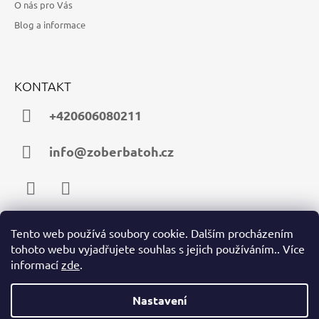
O nás pro Vás
Blog a informace
KONTAKT
+420606080211
info@zoberbatoh.cz
Facebook
Instagram
Tento web používá soubory cookie. Dalším procházením
tohoto webu vyjadřujete souhlas s jejich používáním.. Více
PŘIJÍMÁME ONLINE PLATBY
informací
zde
.
Nastavení