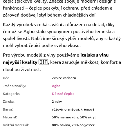
čepic špičkové kvality. Značka spojuje moderní design s
funkčností – čepice poskytují ochranu před chladem a
zároveň dodávají styl během chladnějších dní.
Každý výrobek vzniká s vášní a důrazem na detail, díky
čemuž se Agbo stalo synonymem poctivého řemesla a
spolehlivosti. Nabízíme široký výběr modelů, aby si každý
mohl vybrat čepici podle svého vkusu.
Pro výrobu modelů z vlny používáme
italskou vlnu
nejvyšší kvality 🇮🇹
, která zaručuje měkkost, komfort a
dlouhou životnost.
Kód
Zvolte variantu
Jméno značky
:
Agbo
Kategorie
:
Dětské čepice
Záruka
:
2 roky
Barva
:
růžová, oranžová, krémová
Materiál
:
50% merino vlna, 50% akryl
Vnitřní materiál
:
80% bavlna, 20% polyester