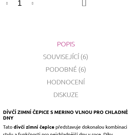
DO
KOŠÍKU
POPIS
SOUVISEJÍCÍ (6)
PODOBNÉ (6)
HODNOCENÍ
DISKUZE
DÍVČÍ ZIMNÍ ČEPICE S MERINO VLNOU PRO CHLADNÉ
DNY
Tato
dívčí zimní čepice
představuje dokonalou kombinaci
stylu a funkčnosti pro nejchladnější dny v roce. Díky