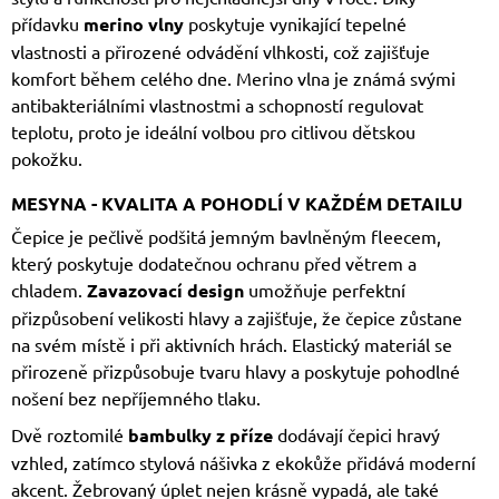
přídavku
merino vlny
poskytuje vynikající tepelné
vlastnosti a přirozené odvádění vlhkosti, což zajišťuje
komfort během celého dne. Merino vlna je známá svými
antibakteriálními vlastnostmi a schopností regulovat
teplotu, proto je ideální volbou pro citlivou dětskou
pokožku.
MESYNA - KVALITA A POHODLÍ V KAŽDÉM DETAILU
Čepice je pečlivě podšitá jemným bavlněným fleecem,
který poskytuje dodatečnou ochranu před větrem a
chladem.
Zavazovací design
umožňuje perfektní
přizpůsobení velikosti hlavy a zajišťuje, že čepice zůstane
na svém místě i při aktivních hrách. Elastický materiál se
přirozeně přizpůsobuje tvaru hlavy a poskytuje pohodlné
nošení bez nepříjemného tlaku.
Dvě roztomilé
bambulky z příze
dodávají čepici hravý
vzhled, zatímco stylová nášivka z ekokůže přidává moderní
akcent. Žebrovaný úplet nejen krásně vypadá, ale také