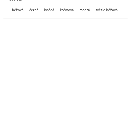
béžová
černá
hnědá
krémová
modrá
světle béžová
svět