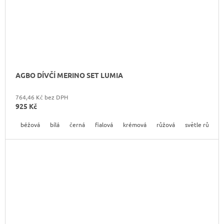
AGBO DÍVČÍ MERINO SET LUMIA
764,46 Kč bez DPH
925 Kč
béžová
bílá
černá
fialová
krémová
růžová
světle růžová