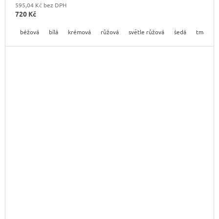
595,04 Kč bez DPH
720 Kč
béžová
bílá
krémová
růžová
světle růžová
šedá
tmavě r