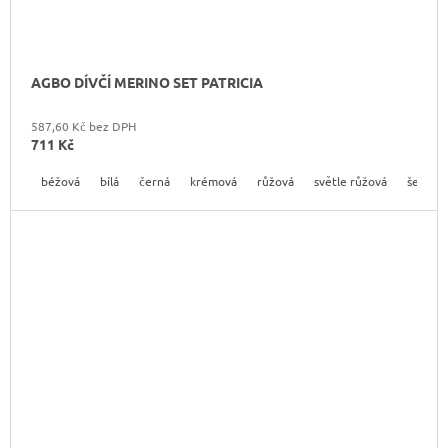
AGBO DÍVČÍ MERINO SET PATRICIA
587,60 Kč bez DPH
711 Kč
béžová
bílá
černá
krémová
růžová
světle růžová
šedá