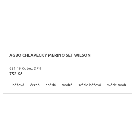
AGBO CHLAPECKÝ MERINO SET WILSON
621,49 Kč bez DPH
752 Kč
béžová
černá
hnědá
modrá
světle béžová
světle modrá