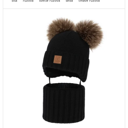
bílá
růžová
světle růžová
šedá
tmavě růžová
J
E
M
E
LAURA
BIAGGI
KOŽENÁ
CROSSBODY
KABELKA
TS64-
15
1
490
Kč
Původně:
1
790
Kč