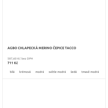
AGBO CHLAPECKÁ MERINO ČEPICE TACCO
587,60 Kč bez DPH
711 Kč
bílá
krémová
modrá
světle modrá
šedá
tmavě modrá