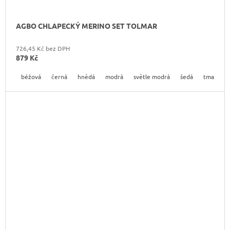
AGBO CHLAPECKÝ MERINO SET TOLMAR
726,45 Kč bez DPH
879 Kč
béžová
černá
hnědá
modrá
světle modrá
šedá
tmavě hn