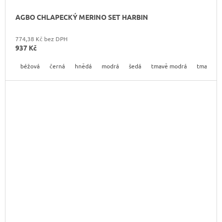
AGBO CHLAPECKÝ MERINO SET HARBIN
774,38 Kč bez DPH
937 Kč
béžová
černá
hnědá
modrá
šedá
tmavě modrá
tmavě še