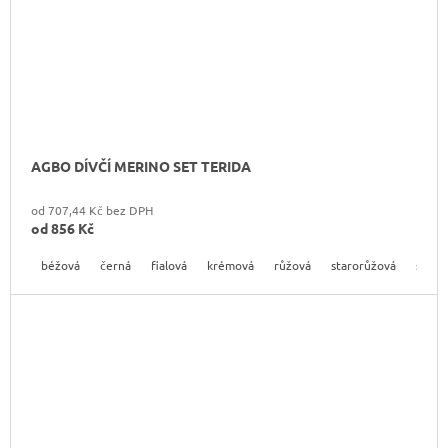
AGBO DÍVČÍ MERINO SET TERIDA
od 707,44 Kč bez DPH
od
856 Kč
béžová
černá
fialová
krémová
růžová
starorůžová
světl