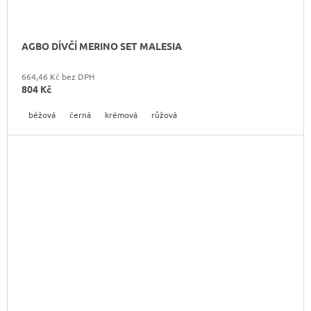
AGBO DÍVČÍ MERINO SET MALESIA
664,46 Kč bez DPH
804 Kč
béžová
černá
krémová
růžová