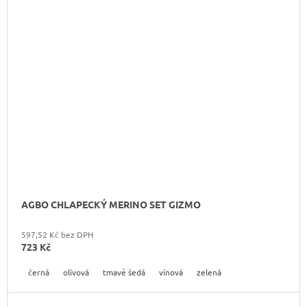
AGBO CHLAPECKÝ MERINO SET GIZMO
597,52 Kč bez DPH
723 Kč
černá
olivová
tmavě šedá
vínová
zelená