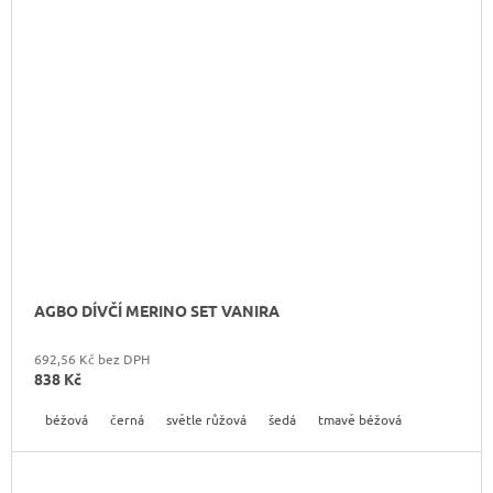
AGBO DÍVČÍ MERINO SET VANIRA
692,56 Kč bez DPH
838 Kč
béžová
černá
světle růžová
šedá
tmavě béžová