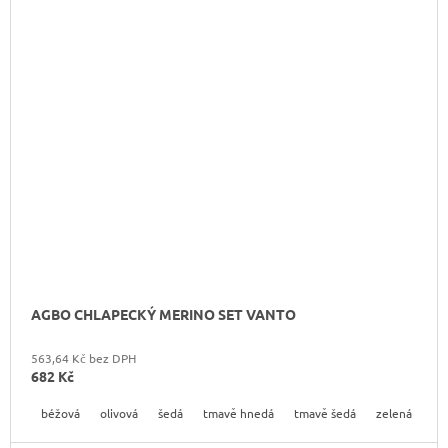
AGBO CHLAPECKÝ MERINO SET VANTO
563,64 Kč bez DPH
682 Kč
béžová
olivová
šedá
tmavě hnedá
tmavě šedá
zelená