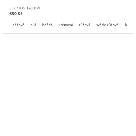
537,19 Kč bez DPH
650 Kč
béžová
bílá
hnědá
krémová
růžová
světle růžová
šedá