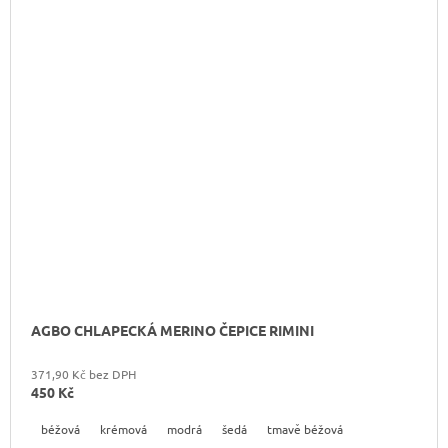
AGBO CHLAPECKÁ MERINO ČEPICE RIMINI
371,90 Kč bez DPH
450 Kč
béžová
krémová
modrá
šedá
tmavě béžová