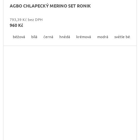
AGBO CHLAPECKÝ MERINO SET RONIK
793,39 Kč bez DPH
960 Kč
béžová
bílá
černá
hnědá
krémová
modrá
světle béžová