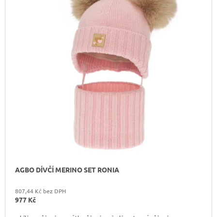
I
Í
A
S
P
J
P
R
Í
R
O
T
O
D
?
D
U
U
K
K
T
T
Ů
HLEDAT
Ů
D
O
P
AGBO DÍVČÍ MERINO SET RONIA
O
R
807,44 Kč bez DPH
U
977 Kč
Č
U