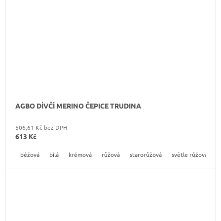
AGBO DÍVČÍ MERINO ČEPICE TRUDINA
506,61 Kč bez DPH
613 Kč
béžová
bílá
krémová
růžová
starorůžová
světle růžová
t