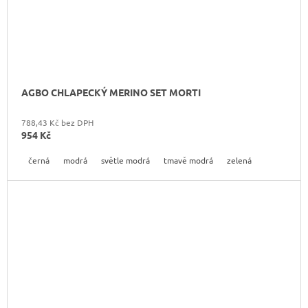
AGBO CHLAPECKÝ MERINO SET MORTI
788,43 Kč bez DPH
954 Kč
černá
modrá
světle modrá
tmavě modrá
zelená