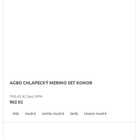
AGBO CHLAPECKÝ MERINO SET KONOR
745,45 Kč bez DPH
902 Kč
bílá
modrá
světle modrá
šedá
tmavě modrá