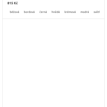
815 Kč
béžová
bordová
černá
hnědá
krémová
modrá
světle mo