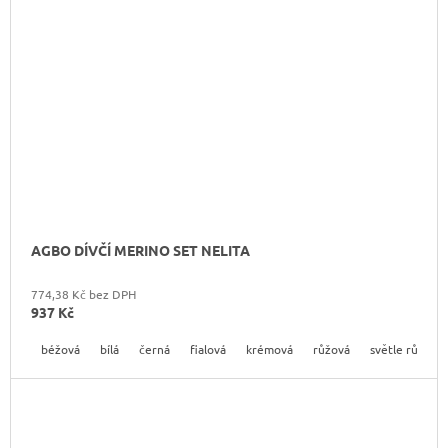
AGBO DÍVČÍ MERINO SET NELITA
774,38 Kč bez DPH
937 Kč
béžová
bílá
černá
fialová
krémová
růžová
světle růžová