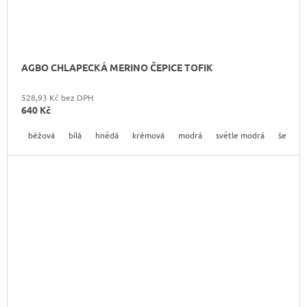
AGBO CHLAPECKÁ MERINO ČEPICE TOFIK
528,93 Kč bez DPH
640 Kč
béžová
bílá
hnědá
krémová
modrá
světle modrá
šedá