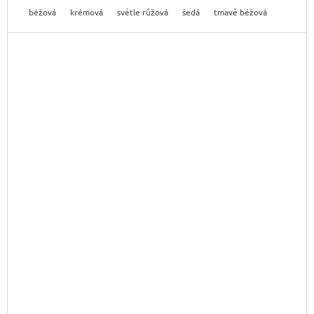
béžová
krémová
světle růžová
šedá
tmavě béžová